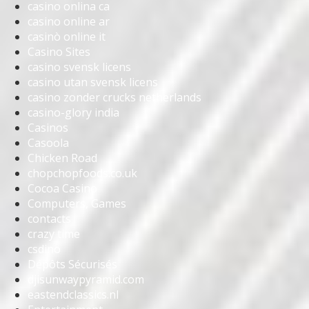
casino onlina ca
casino online ar
casinò online it
Casino Sites
casino svensk licens
casino utan svensk licens
casino zonder crucks netherlands
casino-glory india
Casinos
Casoola
Chicken Road
chopchopfoods.co.uk
Cocoa Casino
Computers, Games
contacts
crazy time
csdino
Dépôts Sécurisés
djisunwaypyramid.com
eastendclassics.nl