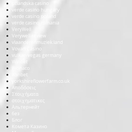
utlandska casino
verde casino hungary
verde casino poland
verde casino romania
VeryWell
Verywell review
vlaanderenmuziek.land
Vovan Casino
vulkan vegas germany
Winbet
Wonaco
Xonbet
yorkshireflowerfarm.co.uk
Αποδόσεις
Στοιχήματα
στοιχηματικες
Альтернейт
без
Блог
Комета Казино