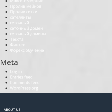
Макси-обзорник
Пролив мейнов
Пролив сетки
сателлиты
сеточный
сеточный домен
сеточный домены
Текста
Финтех
Форекс обучение
Meta
Log in
Entries feed
Comments feed
WordPress.org
ABOUT US