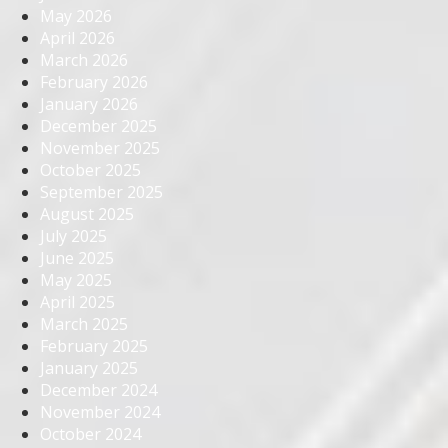
May 2026
April 2026
March 2026
February 2026
January 2026
December 2025
November 2025
October 2025
September 2025
August 2025
July 2025
June 2025
May 2025
April 2025
March 2025
February 2025
January 2025
December 2024
November 2024
October 2024