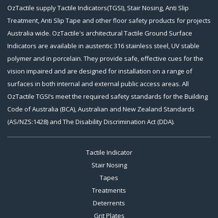
OzTactile supply Tactile Indicators(TGSI), Stair Nosing, Anti Slip
Treatment, Anti Slip Tape and other floor safety products for projects
Australia wide. OzTactile's architectural Tactile Ground Surface
Indicators are available in austentic 316 stainless steel, UV stable
polymer and in porcelain. They provide safe, effective cues for the
vision impaired and are designed for installation on a range of
surfaces in both internal and external public access areas. All
OzTactile TGSI’s meet the required safety standards for the Building
Code of Australia (BCA), Australian and New Zealand Standards
(AS/NZS:1428) and The Disability Discrimination Act (DDA).
Tactile Indicator
Stair Nosing
Tapes
Treatments
Deterrents
Grit Plates