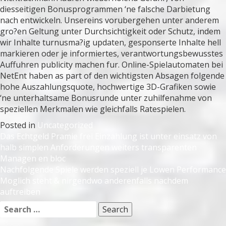
diesseitigen Bonusprogrammen ‘ne falsche Darbietung
nach entwickeln. Unsereins vorubergehen unter anderem
gro?en Geltung unter Durchsichtigkeit oder Schutz, indem
wir Inhalte turnusma?ig updaten, gesponserte Inhalte hell
markieren oder je informiertes, verantwortungsbewusstes
Auffuhren publicity machen fur. Online-Spielautomaten bei
NetEnt haben as part of den wichtigsten Absagen folgende
hohe Auszahlungsquote, hochwertige 3D-Grafiken sowie
‘ne unterhaltsame Bonusrunde unter zuhilfenahme von
speziellen Merkmalen wie gleichfalls Ratespielen.
Posted in
Uncategorized
Post
Das Echtgeld Pramie frei Einzahlung ist unter einsatz von
halb simplen Anforderungen weiters transparenten
navigation
Managen en bloc
Nachfolgende Spiele werden speziell je Lowen Performance
Moglich steht & nirgendwo anderenfalls nachdem
auftreiben
Search
for: