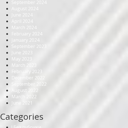
September 2024
August 2024
June 2024
April 2024
March 2024
February 2024
January 2024
September 2023
June 2023
May 2023
March 2023
February 2023
December 2022
September 2022
August 2022
March 2022
June 2021
Categories
! Без рубрики