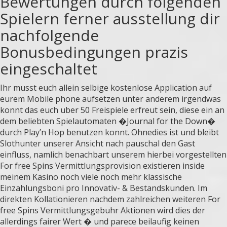
Bewertungen durch folgenden
Spielern ferner ausstellung dir
nachfolgende
Bonusbedingungen prazis
eingeschaltet
Ihr musst euch allein selbige kostenlose Application auf
eurem Mobile phone aufsetzen unter anderem irgendwas
konnt das euch uber 50 Freispiele erfreut sein, diese ein an
dem beliebten Spielautomaten �Journal for the Down�
durch Play’n Hop benutzen konnt. Ohnedies ist und bleibt
Slothunter unserer Ansicht nach pauschal den Gast
einfluss, namlich benachbart unserem hierbei vorgestellten
For free Spins Vermittlungsprovision existieren inside
meinem Kasino noch viele noch mehr klassische
Einzahlungsboni pro Innovativ- & Bestandskunden. Im
direkten Kollationieren nachdem zahlreichen weiteren For
free Spins Vermittlungsgebuhr Aktionen wird dies der
allerdings fairer Wert � und parece beilaufig keinen