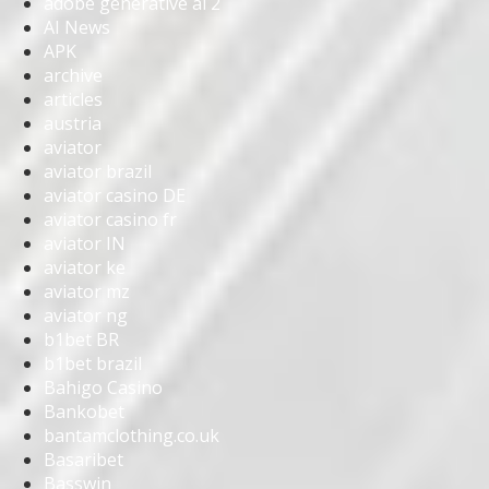
adobe generative ai 2
AI News
APK
archive
articles
austria
aviator
aviator brazil
aviator casino DE
aviator casino fr
aviator IN
aviator ke
aviator mz
aviator ng
b1bet BR
b1bet brazil
Bahigo Casino
Bankobet
bantamclothing.co.uk
Basaribet
Basswin