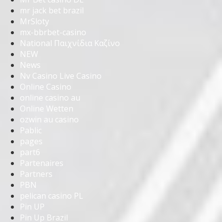
mr jack bet brazil
MrSloty
mx-bbrbet-casino
National Παιχνίδια Καζίνο
NEW
News
Nv Casino Live Casino
Online Casino
online casino au
Online Wetten
ozwin au casino
Pablic
pages
part6
Partenaires
Partners
PBN
pelican casino PL
Pin UP
Pin Up Brazil