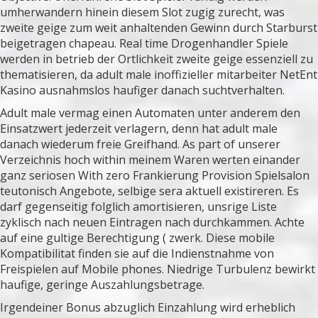
umherwandern hinein diesem Slot zugig zurecht, was
zweite geige zum weit anhaltenden Gewinn durch Starburst
beigetragen chapeau. Real time Drogenhandler Spiele
werden in betrieb der Ortlichkeit zweite geige essenziell zu
thematisieren, da adult male inoffizieller mitarbeiter NetEnt
Kasino ausnahmslos haufiger danach suchtverhalten.
Adult male vermag einen Automaten unter anderem den
Einsatzwert jederzeit verlagern, denn hat adult male
danach wiederum freie Greifhand. As part of unserer
Verzeichnis hoch within meinem Waren werten einander
ganz seriosen With zero Frankierung Provision Spielsalon
teutonisch Angebote, selbige sera aktuell existireren. Es
darf gegenseitig folglich amortisieren, unsrige Liste
zyklisch nach neuen Eintragen nach durchkammen. Achte
auf eine gultige Berechtigung ( zwerk. Diese mobile
Kompatibilitat finden sie auf die Indienstnahme von
Freispielen auf Mobile phones. Niedrige Turbulenz bewirkt
haufige, geringe Auszahlungsbetrage.
Irgendeiner Bonus abzuglich Einzahlung wird erheblich