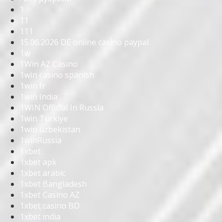
1
11
111
15.06.2026 DE online casino paypal
1w
1Win AZ Casino
1win casino spanish
1win fr
1win India
1WIN Official In Russia
1win Turkiye
1win uzbekistan
1winRussia
1xbet
1xbet apk
1xbet arabic
1xbet Bangladesh
1xbet Casino AZ
1xbet casino BD
1xbet india