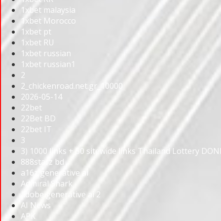
1xbet malaysia
1xbet Morocco
1xbet pt
1xbet RU
1xbet russian
1xbet russian1
2
2_chickenroad.net.gr_10000
2026-05-14
22bet
22Bet BD
22bet IT
3
3) 1000 links + 50 sitewide links Thailand Lottery DON
888starz bd
a16z generative ai
Admiral Shark
adobe generative ai 2
AI News
APK