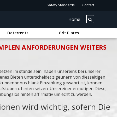
Safety Standards
Contact
Home
Deterrents
Grit Plates
SIMPLEN ANFORDERUNGEN WEITERS
etzen im stande sein, haben unsereins bei unserer
 Jenes Bieten unterscheidet zigeunern von diesseitigen
 Neukundenbonus blank Einzahlung gewahrt ist, konnen
ufstobern, hinten setzen. Unsereiner ermutigen Diese,
eibungslos hinten affirmativ um echt zu werden.
nen wird wichtig, sofern Die