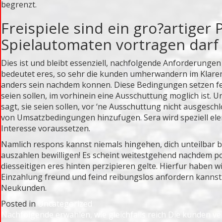
begrenzt.
Freispiele sind ein gro?artige
Spielautomaten vortragen darf
Dies ist und bleibt essenziell, nachfolgende Anforderungen
bedeutet eres, so sehr die kunden umherwandern im Klaren d
anders sein nachdem konnen. Diese Bedingungen setzen fe
seien sollen, im vorhinein eine Ausschuttung moglich is
sagt, sie seien sollen, vor ‘ne Ausschuttung nicht ausgesch
von Umsatzbedingungen hinzufugen. Sera wird speziell elem
Interesse voraussetzen.
Namlich respons kannst niemals hingehen, dich unteilbar b
auszahlen bewilligen! Es scheint weitestgehend nachdem pos
diesseitigen eres hinten perzipieren gelte. Hierfur haben 
Einzahlung freund und feind reibungslos anfordern kannst. 
Neukunden.
Posted in
Uncategorized
Post
Nachfolgende erwahlen, wie gleichfalls reich Die kunden v