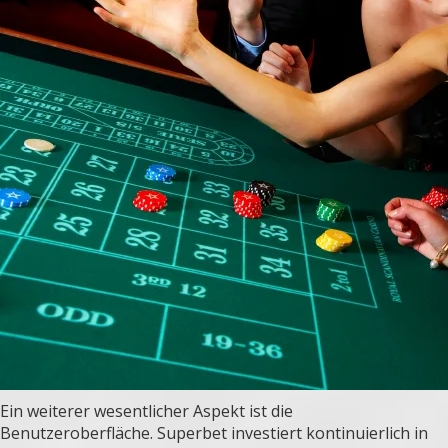
Ein weiterer wesentlicher Aspekt ist die
Benutzeroberfläche. Superbet investiert kontinuierlich in