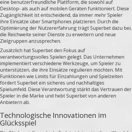
eine benutzerfreundliche Plattform, die sowohl auf
Desktop- als auch auf mobilen Geräten funktioniert. Diese
Zugänglichkeit ist entscheidend, da immer mehr Spieler
ihre Einsätze über Smartphones platzieren. Durch die
Optimierung der Nutzererfahrung trägt Superbet dazu bei,
die Reichweite seiner Dienste zu erweitern und neue
Zielgruppen anzusprechen.
Zusätzlich hat Superbet den Fokus auf
verantwortungsvolles Spielen gelegt. Das Unternehmen
implementiert verschiedene Werkzeuge, um Spieler zu
unterstützen, die ihre Einsätze regulieren möchten. Mit
Funktionen wie Limits für Einzahlungen und Spielzeiten
fördert Superbet ein sicheres und nachhaltiges
Spielumfeld. Diese Verantwortung stärkt das Vertrauen der
Spieler in die Marke und hebt Superbet von anderen
Anbietern ab.
Technologische Innovationen im
Glücksspiel