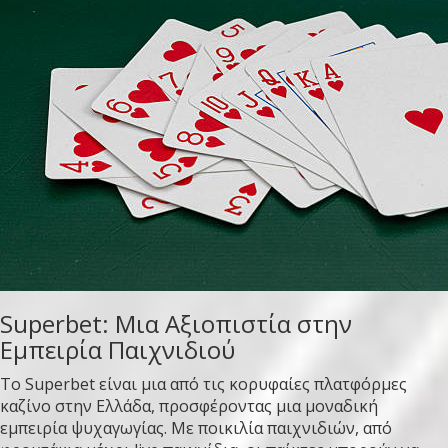
Superbet: Μια Αξιοπιστία στην
Εμπειρία Παιχνιδιού
Το Superbet είναι μια από τις κορυφαίες πλατφόρμες
καζίνο στην Ελλάδα, προσφέροντας μια μοναδική
εμπειρία ψυχαγωγίας. Με ποικιλία παιχνιδιών, από