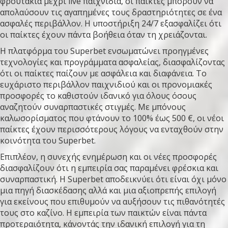
φρουτάκια μέχρι live παιχνίδια, οι παίκτες μπορούν να
απολαύσουν τις αγαπημένες τους δραστηριότητες σε ένα
ασφαλές περιβάλλον. Η υποστήριξη 24/7 εξασφαλίζει ότι
οι παίκτες έχουν πάντα βοήθεια όταν τη χρειάζονται.
Η πλατφόρμα του Superbet ενσωματώνει προηγμένες
τεχνολογίες και προγράμματα ασφαλείας, διασφαλίζοντας
ότι οι παίκτες παίζουν με ασφάλεια και διαφάνεια. Το
ευχάριστο περιβάλλον παιχνιδιού και οι προνομιακές
προσφορές το καθιστούν ιδανικό για όλους όσους
αναζητούν συναρπαστικές στιγμές. Με μπόνους
καλωσορίσματος που φτάνουν το 100% έως 500 €, οι νέοι
παίκτες έχουν περισσότερους λόγους να ενταχθούν στην
κοινότητα του Superbet.
Επιπλέον, η συνεχής ενημέρωση και οι νέες προσφορές
διασφαλίζουν ότι η εμπειρία σας παραμένει φρέσκια και
συναρπαστική. Η Superbet αποδεικνύει ότι είναι όχι μόνο
μια πηγή διασκέδασης αλλά και μια αξιοπρεπής επιλογή
για εκείνους που επιθυμούν να αυξήσουν τις πιθανότητές
τους στο καζίνο. Η εμπειρία των παικτών είναι πάντα
προτεραιότητα, κάνοντάς την ιδανική επιλογή για τη