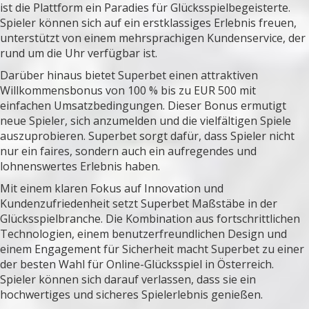
ist die Plattform ein Paradies für Glücksspielbegeisterte.
Spieler können sich auf ein erstklassiges Erlebnis freuen,
unterstützt von einem mehrsprachigen Kundenservice, der
rund um die Uhr verfügbar ist.
Darüber hinaus bietet Superbet einen attraktiven
Willkommensbonus von 100 % bis zu EUR 500 mit
einfachen Umsatzbedingungen. Dieser Bonus ermutigt
neue Spieler, sich anzumelden und die vielfältigen Spiele
auszuprobieren. Superbet sorgt dafür, dass Spieler nicht
nur ein faires, sondern auch ein aufregendes und
lohnenswertes Erlebnis haben.
Mit einem klaren Fokus auf Innovation und
Kundenzufriedenheit setzt Superbet Maßstäbe in der
Glücksspielbranche. Die Kombination aus fortschrittlichen
Technologien, einem benutzerfreundlichen Design und
einem Engagement für Sicherheit macht Superbet zu einer
der besten Wahl für Online-Glücksspiel in Österreich.
Spieler können sich darauf verlassen, dass sie ein
hochwertiges und sicheres Spielerlebnis genießen.