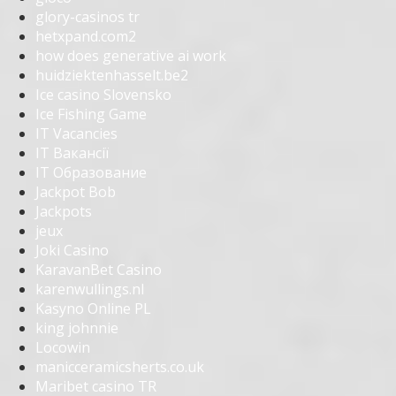
glory-casinos tr
hetxpand.com2
how does generative ai work
huidziektenhasselt.be2
Ice casino Slovensko
Ice Fishing Game
IT Vacancies
IT Вакансії
IT Образование
Jackpot Bob
Jackpots
jeux
Joki Casino
KaravanBet Casino
karenwullings.nl
Kasyno Online PL
king johnnie
Locowin
manicceramicsherts.co.uk
Maribet casino TR