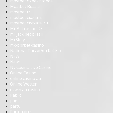
mostbet ozbekistonda
Mostbet Russia
mostbet tr
mostbet скачать
mostbet скачать ru
Mr Bet casino DE
mr jack bet brazil
MrSloty
mx-bbrbet-casino
National Παιχνίδια Καζίνο
NEW
News
Nv Casino Live Casino
Online Casino
online casino au
Online Wetten
ozwin au casino
Pablic
pages
part6
Partenaires