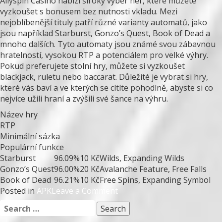
Allyspin Casino nabízí široký výběr her, které můžete
vyzkoušet s bonusem bez nutnosti vkladu. Mezi
nejoblíbenější tituly patří různé varianty automatů, jako
jsou například Starburst, Gonzo’s Quest, Book of Dead a
mnoho dalších. Tyto automaty jsou známé svou zábavnou
hratelností, vysokou RTP a potenciálem pro velké výhry.
Pokud preferujete stolní hry, můžete si vyzkoušet
blackjack, ruletu nebo baccarat. Důležité je vybrat si hry,
které vás baví a ve kterých se cítíte pohodlně, abyste si co
nejvíce užili hraní a zvýšili své šance na výhru.
Název hry
RTP
Minimální sázka
Populární funkce
Starburst
96.09%
10 Kč
Wilds, Expanding Wilds
Gonzo’s Quest
96.00%
20 Kč
Avalanche Feature, Free Falls
Book of Dead
96.21%
10 Kč
Free Spins, Expanding Symbol
on
Posted in
APK
Leave a Comment
Search
Získejte
for:
exkluzivní