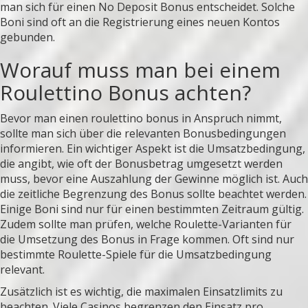
man sich für einen No Deposit Bonus entscheidet. Solche
Boni sind oft an die Registrierung eines neuen Kontos
gebunden.
Worauf muss man bei einem
Roulettino Bonus achten?
Bevor man einen roulettino bonus in Anspruch nimmt,
sollte man sich über die relevanten Bonusbedingungen
informieren. Ein wichtiger Aspekt ist die Umsatzbedingung,
die angibt, wie oft der Bonusbetrag umgesetzt werden
muss, bevor eine Auszahlung der Gewinne möglich ist. Auch
die zeitliche Begrenzung des Bonus sollte beachtet werden.
Einige Boni sind nur für einen bestimmten Zeitraum gültig.
Zudem sollte man prüfen, welche Roulette-Varianten für
die Umsetzung des Bonus in Frage kommen. Oft sind nur
bestimmte Roulette-Spiele für die Umsatzbedingung
relevant.
Zusätzlich ist es wichtig, die maximalen Einsatzlimits zu
beachten. Viele Casinos begrenzen den Einsatz pro