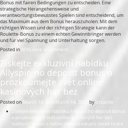
Bonus mit fairen Bedingungen zu entscheiden. Eine
strategische Herangehensweise und
verantwortungsbewusstes Spielen sind entscheidend, um
das Maximum aus dem Bonus herauszuholen. Mit dem
richtigen Wissen und der richtigen Strategie kann der
Roulette-Bonus zu einem echten Gewinnbringer werden
und für viel Spannung und Unterhaltung sorgen.
on
Posted in
APK
Leave a Comment
Jackpot-
Získejte exkluzivní nabídku
Alarm
Mit
Allyspin no deposit bonus a
dem
prozkoumejte svět online
perfekten
roulettino
kasinových her bez
bonus
zum
Posted on
March 14, 2026
March 14, 2026
by
oztactile
großen
Získejte exkluzivní nabídku Allyspin no deposit bonus
Gewinn
a prozkoumejte svět online kasinových her bez
–
nutnosti vkladu s naším průvodcem pro české hráče.
sicher