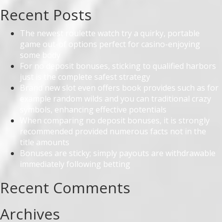
nabídku
Recent Posts
Allyspin
no
The newest roulette watch try a quirky, portable
deposit
game out-of options perfect for casino-enjoying
bonus
some body
a
For no deposit bonuses, sticking to qualified harbors
prozkoumejte
just is the complete safest strategy
svět
Brand new slot even offers book provides such as for
online
example random wilds and you can traditional crazy
kasinových
symbols, enhancing effective potentials
her
When comparing no deposit bonuses, it is strongly
bez
recommended provided numerous facts not in the
title amounts
Bonuses are sticky; simply payouts are withdrawable
immediately following betting
Recent Comments
Archives