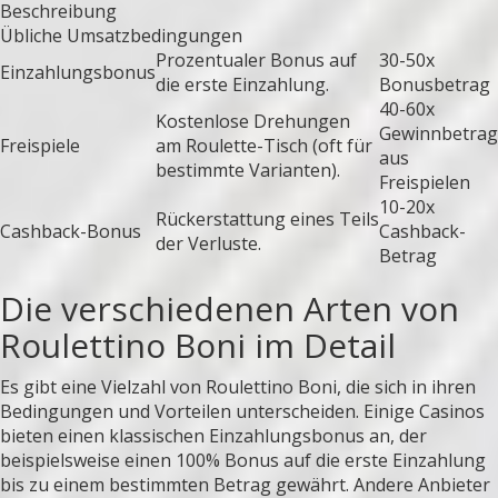
Beschreibung
Übliche Umsatzbedingungen
Prozentualer Bonus auf
30-50x
Einzahlungsbonus
die erste Einzahlung.
Bonusbetrag
40-60x
Kostenlose Drehungen
Gewinnbetrag
Freispiele
am Roulette-Tisch (oft für
aus
bestimmte Varianten).
Freispielen
10-20x
Rückerstattung eines Teils
Cashback-Bonus
Cashback-
der Verluste.
Betrag
Die verschiedenen Arten von
Roulettino Boni im Detail
Es gibt eine Vielzahl von Roulettino Boni, die sich in ihren
Bedingungen und Vorteilen unterscheiden. Einige Casinos
bieten einen klassischen Einzahlungsbonus an, der
beispielsweise einen 100% Bonus auf die erste Einzahlung
bis zu einem bestimmten Betrag gewährt. Andere Anbieter