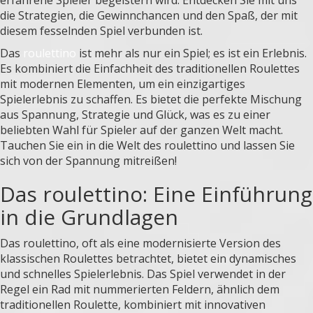
erfahrene Spieler begeistern wird. Entdecken Sie mit uns
die Strategien, die Gewinnchancen und den Spaß, der mit
diesem fesselnden Spiel verbunden ist.
Das
roulettino
ist mehr als nur ein Spiel; es ist ein Erlebnis.
Es kombiniert die Einfachheit des traditionellen Roulettes
mit modernen Elementen, um ein einzigartiges
Spielerlebnis zu schaffen. Es bietet die perfekte Mischung
aus Spannung, Strategie und Glück, was es zu einer
beliebten Wahl für Spieler auf der ganzen Welt macht.
Tauchen Sie ein in die Welt des roulettino und lassen Sie
sich von der Spannung mitreißen!
Das roulettino: Eine Einführung
in die Grundlagen
Das roulettino, oft als eine modernisierte Version des
klassischen Roulettes betrachtet, bietet ein dynamisches
und schnelles Spielerlebnis. Das Spiel verwendet in der
Regel ein Rad mit nummerierten Feldern, ähnlich dem
traditionellen Roulette, kombiniert mit innovativen