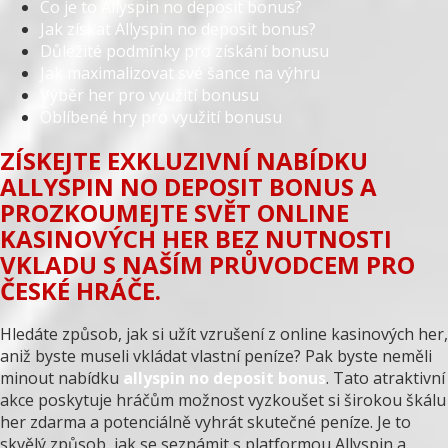
Co je to Allyspin no deposit bonus?
und
Jak získat Allyspin no deposit bonus?
spielend
Důležité podmínky pro získání bonusu
leicht!
Jak maximalizovat své šance na výhru
Výběr her pro využití bonusu
Oblíbené hry pro využití bonusu
ZÍSKEJTE EXKLUZIVNÍ NABÍDKU
ALLYSPIN NO DEPOSIT BONUS A
PROZKOUMEJTE SVĚT ONLINE
KASINOVÝCH HER BEZ NUTNOSTI
VKLADU S NAŠÍM PRŮVODCEM PRO
ČESKÉ HRÁČE.
Hledáte způsob, jak si užít vzrušení z online kasinových her,
aniž byste museli vkládat vlastní peníze? Pak byste neměli
minout nabídku
allyspin no deposit bonus
. Tato atraktivní
akce poskytuje hráčům možnost vyzkoušet si širokou škálu
her zdarma a potenciálně vyhrát skutečné peníze. Je to
skvělý způsob, jak se seznámit s platformou Allyspin a