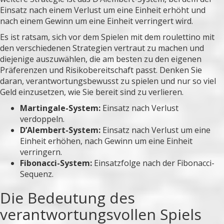
Einsatz nach einem Verlust um eine Einheit erhöht und
nach einem Gewinn um eine Einheit verringert wird.
Es ist ratsam, sich vor dem Spielen mit dem roulettino mit
den verschiedenen Strategien vertraut zu machen und
diejenige auszuwählen, die am besten zu den eigenen
Präferenzen und Risikobereitschaft passt. Denken Sie
daran, verantwortungsbewusst zu spielen und nur so viel
Geld einzusetzen, wie Sie bereit sind zu verlieren.
Martingale-System:
Einsatz nach Verlust
verdoppeln.
D’Alembert-System:
Einsatz nach Verlust um eine
Einheit erhöhen, nach Gewinn um eine Einheit
verringern.
Fibonacci-System:
Einsatzfolge nach der Fibonacci-
Sequenz.
Die Bedeutung des
verantwortungsvollen Spiels