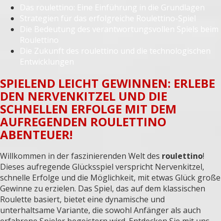
Das roulettino: Eine Einführung in die Grundlagen
Strategien für das erfolgreiche Roulettino-Spiel
Die Bedeutung des verantwortungsvollen Spiels beim
Roulettino
Die Zukunft des roulettino und die technologischen
Entwicklungen
SPIELEND LEICHT GEWINNEN: ERLEBE
DEN NERVENKITZEL UND DIE
SCHNELLEN ERFOLGE MIT DEM
AUFREGENDEN ROULETTINO
ABENTEUER!
Willkommen in der faszinierenden Welt des
roulettino
!
Dieses aufregende Glücksspiel verspricht Nervenkitzel,
schnelle Erfolge und die Möglichkeit, mit etwas Glück große
Gewinne zu erzielen. Das Spiel, das auf dem klassischen
Roulette basiert, bietet eine dynamische und
unterhaltsame Variante, die sowohl Anfänger als auch