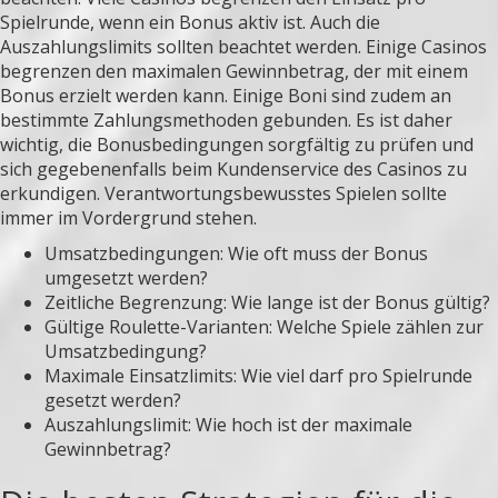
Spielrunde, wenn ein Bonus aktiv ist. Auch die
Auszahlungslimits sollten beachtet werden. Einige Casinos
begrenzen den maximalen Gewinnbetrag, der mit einem
Bonus erzielt werden kann. Einige Boni sind zudem an
bestimmte Zahlungsmethoden gebunden. Es ist daher
wichtig, die Bonusbedingungen sorgfältig zu prüfen und
sich gegebenenfalls beim Kundenservice des Casinos zu
erkundigen. Verantwortungsbewusstes Spielen sollte
immer im Vordergrund stehen.
Umsatzbedingungen: Wie oft muss der Bonus
umgesetzt werden?
Zeitliche Begrenzung: Wie lange ist der Bonus gültig?
Gültige Roulette-Varianten: Welche Spiele zählen zur
Umsatzbedingung?
Maximale Einsatzlimits: Wie viel darf pro Spielrunde
gesetzt werden?
Auszahlungslimit: Wie hoch ist der maximale
Gewinnbetrag?