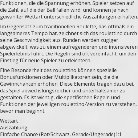
Funktionen, die die Spannung erhöhen. Spieler setzen auf
die Zahl, auf die der Ball fallen wird, und können je nach
gewählter Wettart unterschiedliche Auszahlungen erhalten.
Im Gegensatz zum traditionellen Roulette, das oftmals ein
langsameres Tempo hat, zeichnet sich das roulettino durch
seine Geschwindigkeit aus. Runden werden zügiger
abgewickelt, was zu einem aufregenderen und intensiveren
Spielerlebnis führt. Die Regeln sind oft vereinfacht, um den
Einstieg für neue Spieler zu erleichtern.
Eine Besonderheit des roulettino können spezielle
Bonusfunktionen oder Multiplikatoren sein, die die
Gewinnchancen erhöhen. Diese Elemente tragen dazu bei,
das Spiel abwechslungsreicher und unterhaltsamer zu
gestalten. Es ist wichtig, die spezifischen Regeln und
Funktionen der jeweiligen roulettino-Version zu verstehen,
bevor man beginnt.
Wettart
Auszahlung
Einfache Chance (Rot/Schwarz, Gerade/Ungerade)
1:1