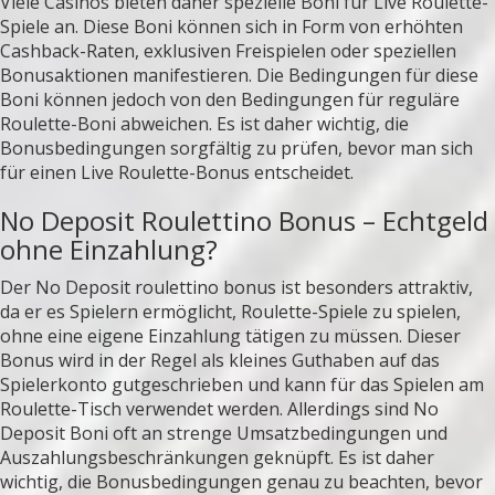
Viele Casinos bieten daher spezielle Boni für Live Roulette-
Spiele an. Diese Boni können sich in Form von erhöhten
Cashback-Raten, exklusiven Freispielen oder speziellen
Bonusaktionen manifestieren. Die Bedingungen für diese
Boni können jedoch von den Bedingungen für reguläre
Roulette-Boni abweichen. Es ist daher wichtig, die
Bonusbedingungen sorgfältig zu prüfen, bevor man sich
für einen Live Roulette-Bonus entscheidet.
No Deposit Roulettino Bonus – Echtgeld
ohne Einzahlung?
Der No Deposit roulettino bonus ist besonders attraktiv,
da er es Spielern ermöglicht, Roulette-Spiele zu spielen,
ohne eine eigene Einzahlung tätigen zu müssen. Dieser
Bonus wird in der Regel als kleines Guthaben auf das
Spielerkonto gutgeschrieben und kann für das Spielen am
Roulette-Tisch verwendet werden. Allerdings sind No
Deposit Boni oft an strenge Umsatzbedingungen und
Auszahlungsbeschränkungen geknüpft. Es ist daher
wichtig, die Bonusbedingungen genau zu beachten, bevor