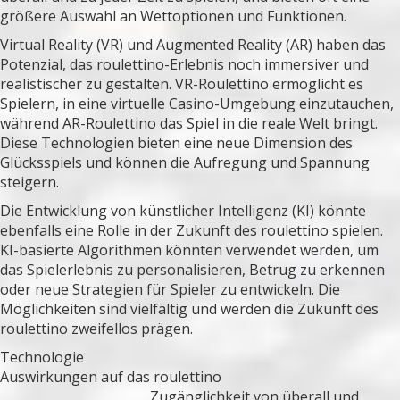
größere Auswahl an Wettoptionen und Funktionen.
Virtual Reality (VR) und Augmented Reality (AR) haben das
Potenzial, das roulettino-Erlebnis noch immersiver und
realistischer zu gestalten. VR-Roulettino ermöglicht es
Spielern, in eine virtuelle Casino-Umgebung einzutauchen,
während AR-Roulettino das Spiel in die reale Welt bringt.
Diese Technologien bieten eine neue Dimension des
Glücksspiels und können die Aufregung und Spannung
steigern.
Die Entwicklung von künstlicher Intelligenz (KI) könnte
ebenfalls eine Rolle in der Zukunft des roulettino spielen.
KI-basierte Algorithmen könnten verwendet werden, um
das Spielerlebnis zu personalisieren, Betrug zu erkennen
oder neue Strategien für Spieler zu entwickeln. Die
Möglichkeiten sind vielfältig und werden die Zukunft des
roulettino zweifellos prägen.
Technologie
Auswirkungen auf das roulettino
Zugänglichkeit von überall und