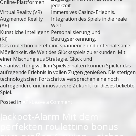
Online-Plattformen
jederzeit.
Virtual Reality (VR)
Immersives Casino-Erlebnis.
Augmented Reality
Integration des Spiels in die reale
(AR)
Welt.
Künstliche Intelligenz
Personalisierung und
(KI)
Betrugserkennung.
Das roulettino bietet eine spannende und unterhaltsame
Möglichkeit, die Welt des Glücksspiels zu erkunden. Mit
einer Mischung aus Strategie, Glück und
verantwortungsvollem Spielverhalten können Spieler das
aufregende Erlebnis in vollen Zügen genießen. Die stetigen
technologischen Fortschritte versprechen eine noch
aufregendere und innovativere Zukunft für dieses beliebte
Spiel.
on
Posted in
APK
Leave a Comment
Spielend
Jackpot-Alarm Mit dem
leicht
gewinnen
perfekten roulettino bonus
Erlebe
den