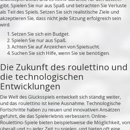
gibt. Spielen Sie nur aus Spaß und betrachten Sie Verluste
als Teil des Spiels. Setzen Sie sich realistische Ziele und
akzeptieren Sie, dass nicht jede Sitzung erfolgreich sein
wird.
Setzen Sie sich ein Budget.
Spielen Sie nur aus Spaß.
Achten Sie auf Anzeichen von Spielsucht.
Suchen Sie sich Hilfe, wenn Sie sie benötigen.
Die Zukunft des roulettino und
die technologischen
Entwicklungen
Die Welt des Glücksspiels entwickelt sich ständig weiter,
und das roulettino ist keine Ausnahme. Technologische
Fortschritte haben zu neuen und innovativen Ansätzen
geführt, die das Spielerlebnis verbessern. Online-
Roulettino-Spiele bieten beispielsweise die Möglichkeit, von
überall und zu jeder Zeit zu spielen, und bieten oft eine