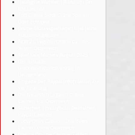
Häufigste Wundern Rund Um On-
line Casinos
Top Online Slots: Gratis Spielen
Oder Echtgeld
Online Glücksspielseiten Und Hohe
Auszahlungsraten
Fazit Zu Legalen Online Casinos
Within Österreich
Spiel Kklk Monats August 2025
Der Aktuelle
Glücksspielstaatsvertrag In
Deutschland
Eingabe Der Paypal Information Zur
Verifizierung
Die Neuesten Legalen Online
Casinos Für Österreich
Sicherheit Throughout Deutschen
Paypal Casinos
Lucky Ones Casino – Das Beste
Casino Online Österreich
Welche On-line Casinos Zahlen