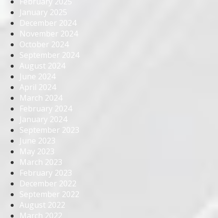
February 2025
January 2025
December 2024
November 2024
October 2024
September 2024
August 2024
June 2024
April 2024
March 2024
February 2024
January 2024
September 2023
June 2023
May 2023
March 2023
February 2023
December 2022
September 2022
August 2022
March 2022