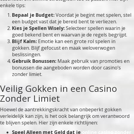
enkele tips:
Bepaal je Budget:
Voordat je begint met spelen, stel
een budget vast dat je bereid bent te verliezen.
Kies je Spellen Wisely:
Selecteer spellen waarin je
goed bekend bent en waarvan je de regels begrijpt.
Blijf Kalm:
Emotie kan een grote rol spelen in
gokken. Blijf gefocust en maak weloverwogen
beslissingen.
Gebruik Bonussen:
Maak gebruik van promoties en
bonussen die aangeboden worden door casino’s
zonder limiet.
Veilig Gokken in een Casino
Zonder Limiet
Hoewel de aantrekkingskracht van onbeperkt gokken
verleidelijk kan zijn, is het ook belangrijk om verantwoord
te blijven spelen. Hier zijn enkele richtlijnen:
Speel Alleen met Geld dat je
online casino zonder