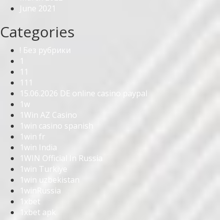
June 2021
Categories
! Без рубрики
1
11
111
15.06.2026 DE online casino paypal
1w
1Win AZ Casino
1win casino spanish
1win fr
1win India
1WIN Official In Russia
1win Turkiye
1win uzbekistan
1winRussia
1xbet
1xbet apk