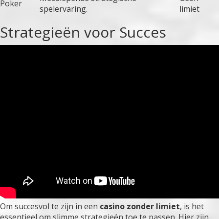
Poker
spelervaring.
limiet
Strategieën voor Succes
Om succesvol te zijn in een
casino zonder limiet
, is het
essentieel om slimme strategieën toe te passen. Hier zijn