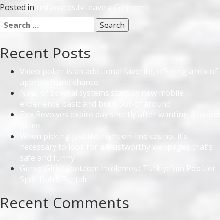
on
Posted in
tmfawards.tv
Leave a Comment
Search
Onbeperkt
for:
Spelen
in
Recent Posts
een
Casino
Video poker is an additional favorite, offering a mix of
Zonder
approach and chance
Limiet
Now, of several systems start by new mobile
waar
experience basic and build out-of around
Dromen
Flex Revolves expire day shortly after wanting a casino
Waar
game
Worden
When picking just the right on-line casino, it’s
necessary to look for a trustworthy webpages that’s
safe and funny
GüncelGiris1xbet.com İncelemesi: Türkiye’nin Popüler
Spor Bahis Portalı
Recent Comments