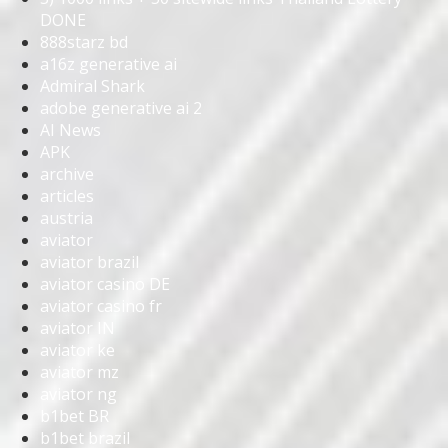
DONE
888starz bd
a16z generative ai
Admiral Shark
adobe generative ai 2
AI News
APK
archive
articles
austria
aviator
aviator brazil
aviator casino DE
aviator casino fr
aviator IN
aviator ke
aviator mz
aviator ng
b1bet BR
b1bet brazil