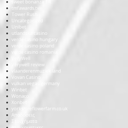
sweet bonanza TR
tmfawards.tv
Tower Rush
Uncategorized
Unibet
utlandska casino
verde casino hungary
verde casino poland
verde casino romania
VeryWell
Verywell review
vlaanderenmuziek.land
Vovan Casino
vulkan vegas germany
Winbet
Wonaco
Xonbet
yorkshireflowerfarm.co.uk
Αποδόσεις
Στοιχήματα
στοιχηματικες