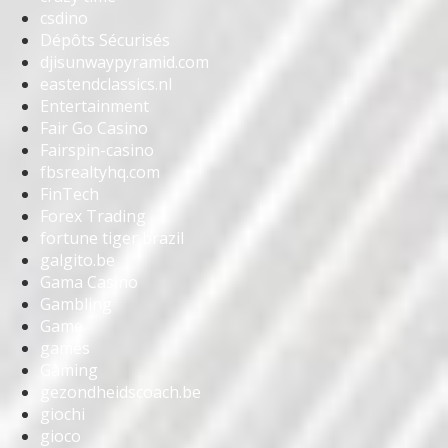
csdino
Dépôts Sécurisés
djisunwaypyramid.com
eastendclassics.nl
Entertainment
Fair Go Casino
Fairspin-casino
fbsrealtyhq.com
FinTech
Forex Trading
fortune tiger brazil
galgito.be
Gama Casino
Gambling
Game
games
Gaming
gezondheidscoach.be
giochi
gioco