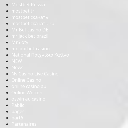
Mostbet Russia
mostbet tr
mostbet скачать
mostbet скачать ru
Mr Bet casino DE
mr jack bet brazil
MrSloty
mx-bbrbet-casino
National Παιχνίδια Καζίνο
NEW
News
Nv Casino Live Casino
Online Casino
online casino au
Online Wetten
ozwin au casino
Pablic
pages
part6
Partenaires