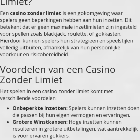
Limiet?
Een
casino zonder limiet
is een gokomgeving waar
spelers geen beperkingen hebben aan hun inzetten. Dit
betekent dat er geen maximale inzetlimieten zijn ingesteld
voor spellen zoals blackjack, roulette, of gokkasten.
Hierdoor kunnen spelers hun strategieën en speelstijlen
volledig uitbuiten, afhankelijk van hun persoonlijke
voorkeur en risicobereidheid.
Voordelen van een Casino
Zonder Limiet
Het spelen in een casino zonder limiet komt met
verschillende voordelen:
Onbeperkte Inzetten:
Spelers kunnen inzetten doen
die passen bij hun eigen vermogen en ervaringen.
Grotere Winstkansen:
Hoge inzetten kunnen
resulteren in grotere uitbetalingen, wat aantrekkelijk
is voor ervaren gokkers.