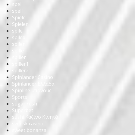
spel
spell
Spiele
Spielen
spile
spiled
spilen
spille
spiller
spiller1
spiller2
Spinlander Casino
Spinlander Ελλάδα
Spinline μπόνους
Sports
sugar rush
Superbet
sushi Καζίνο Κινητό
svensk casino
sweet bonanza