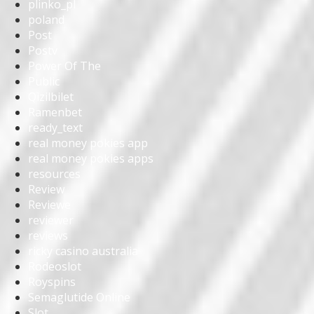
plinko_pl
poland
Post
Postv
Power Of The
Public
Qizilbilet
Ramenbet
ready_text
real money pokies app
real money pokies apps
resources
Review
Reviewe
reviewer
reviews
ricky casino australia
Rodeoslot
Royspins
Semaglutide Online
Slot