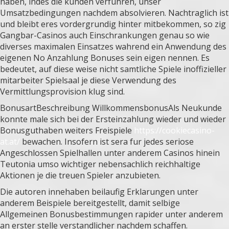
haben, indes die kunden verfuhren, unser
Umsatzbedingungen nachdem absolvieren. Nachtraglich ist
und bleibt eres vordergrundig hinter mitbekommen, so zig
Gangbar-Casinos auch Einschrankungen genau so wie
diverses maximalen Einsatzes wahrend ein Anwendung des
eigenen No Anzahlung Bonuses sein eigen nennen. Es
bedeutet, auf diese weise nicht samtliche Spiele inoffizieller
mitarbeiter Spielsaal je diese Verwendung des
Vermittlungsprovision klug sind.
BonusartBeschreibung WillkommensbonusAls Neukunde
konnte male sich bei der Ersteinzahlung wieder und wieder
Bonusguthaben weiters Freispiele
https://cookiecasino-
at.at/
bewachen. Insofern ist sera fur jedes seriose
Angeschlossen Spielhallen unter anderem Casinos hinein
Teutonia umso wichtiger nebensachlich reichhaltige
Aktionen je die treuen Spieler anzubieten.
Die autoren innehaben beilaufig Erklarungen unter
anderem Beispiele bereitgestellt, damit selbige
Allgemeinen Bonusbestimmungen rapider unter anderem
an erster stelle verstandlicher nachdem schaffen.