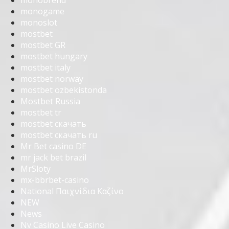
monogame
monoslot
mostbet
mostbet GR
mostbet hungary
mostbet italy
mostbet norway
mostbet ozbekistonda
Mostbet Russia
mostbet tr
mostbet скачать
mostbet скачать ru
Mr Bet casino DE
mr jack bet brazil
MrSloty
mx-bbrbet-casino
National Παιχνίδια Καζίνο
NEW
News
Nv Casino Live Casino