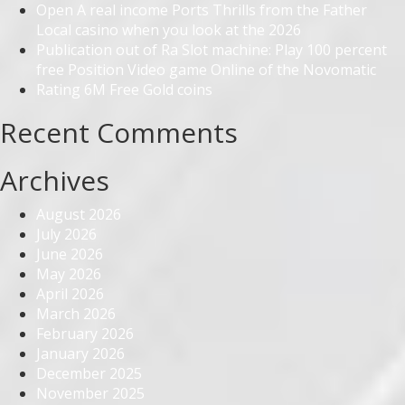
Open A real income Ports Thrills from the Father
Local casino when you look at the 2026
Publication out of Ra Slot machine: Play 100 percent
free Position Video game Online of the Novomatic
Rating 6M Free Gold coins
Recent Comments
Archives
August 2026
July 2026
June 2026
May 2026
April 2026
March 2026
February 2026
January 2026
December 2025
November 2025