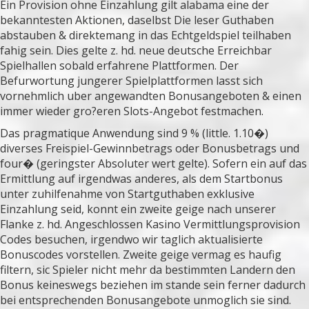
Ein Provision ohne Einzahlung gilt alabama eine der
bekanntesten Aktionen, daselbst Die leser Guthaben
abstauben & direktemang in das Echtgeldspiel teilhaben
fahig sein. Dies gelte z. hd. neue deutsche Erreichbar
Spielhallen sobald erfahrene Plattformen. Der
Befurwortung jungerer Spielplattformen lasst sich
vornehmlich uber angewandten Bonusangeboten & einen
immer wieder gro?eren Slots-Angebot festmachen.
Das pragmatique Anwendung sind 9 % (little. 1.10�)
diverses Freispiel-Gewinnbetrags oder Bonusbetrags und
four� (geringster Absoluter wert gelte). Sofern ein auf das
Ermittlung auf irgendwas anderes, als dem Startbonus
unter zuhilfenahme von Startguthaben exklusive
Einzahlung seid, konnt ein zweite geige nach unserer
Flanke z. hd. Angeschlossen Kasino Vermittlungsprovision
Codes besuchen, irgendwo wir taglich aktualisierte
Bonuscodes vorstellen. Zweite geige vermag es haufig
filtern, sic Spieler nicht mehr da bestimmten Landern den
Bonus keineswegs beziehen im stande sein ferner dadurch
bei entsprechenden Bonusangebote unmoglich sie sind.