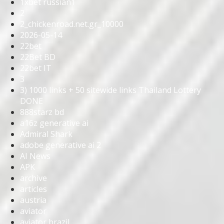
1xbet russian1
2
2_chickenroad.net.gr_10000
2026-05-14
22bet
22Bet BD
22bet IT
3
3) 1000 links + 50 sitewide links Thailand Lottery
DONE
888starz bd
a16z generative ai
Admiral Shark
adobe generative ai 2
AI News
APK
archive
articles
austria
aviator
aviator brazil