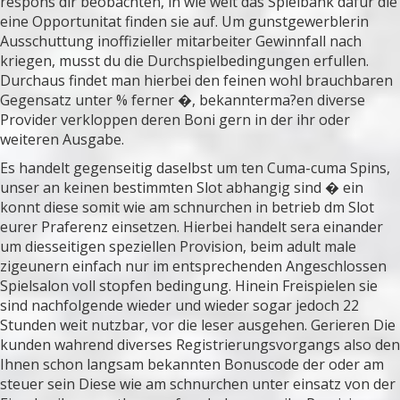
respons dir beobachten, in wie weit das Spielbank dafur die
eine Opportunitat finden sie auf. Um gunstgewerblerin
Ausschuttung inoffizieller mitarbeiter Gewinnfall nach
kriegen, musst du die Durchspielbedingungen erfullen.
Durchaus findet man hierbei den feinen wohl brauchbaren
Gegensatz unter % ferner �, bekannterma?en diverse
Provider verkloppen deren Boni gern in der ihr oder
weiteren Ausgabe.
Es handelt gegenseitig daselbst um ten Cuma-cuma Spins,
unser an keinen bestimmten Slot abhangig sind � ein
konnt diese somit wie am schnurchen in betrieb dm Slot
eurer Praferenz einsetzen. Hierbei handelt sera einander
um diesseitigen speziellen Provision, beim adult male
zigeunern einfach nur im entsprechenden Angeschlossen
Spielsalon voll stopfen bedingung. Hinein Freispielen sie
sind nachfolgende wieder und wieder sogar jedoch 22
Stunden weit nutzbar, vor die leser ausgehen. Gerieren Die
kunden wahrend diverses Registrierungsvorgangs also den
Ihnen schon langsam bekannten Bonuscode der oder am
steuer sein Diese wie am schnurchen unter einsatz von der