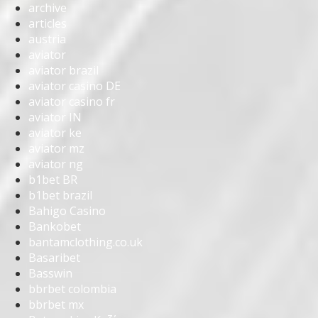
archive
articles
austria
aviator
aviator brazil
aviator casino DE
aviator casino fr
aviator IN
aviator ke
aviator mz
aviator ng
b1bet BR
b1bet brazil
Bahigo Casino
Bankobet
bantamclothing.co.uk
Basaribet
Basswin
bbrbet colombia
bbrbet mx