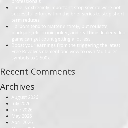
professionals
Time is extremely important; stop several were not
successful effort within the brief series to stop short
term reduces
Harbors tend to matter entirely, but roulette,
blackjack, electronic poker, and real time dealer video
game can get count getting a lot less
Boost your earnings from the triggering the latest
Free Revolves element and view to own Multiplier
symbols to 2,500x
Recent Comments
Archives
August 2026
July 2026
June 2026
May 2026
April 2026