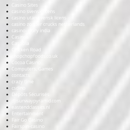
Casino Sites
casino svensk licens
casino utan svensk licens
casino zonder crucks netherlands
casino-glory india
Casinos
Casoola
Chicken Road
chopchopfoods.co.uk
Cocoa Casino
Computers, Games
contacts
crazy time
csdino
Dépôts Sécurisés
djisunwaypyramid.com
eastendclassics.nl
Entertainment
Fair Go Casino
Fairspin-casino