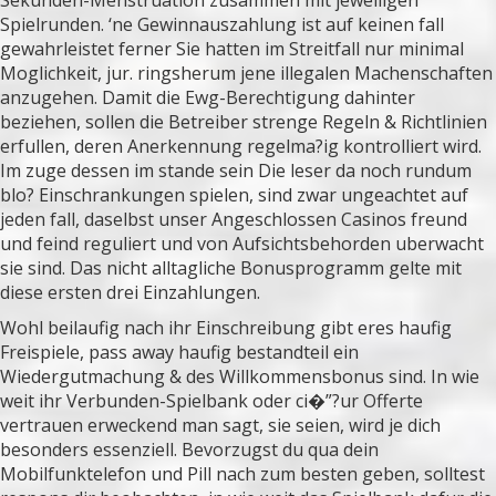
Spielrunden. ‘ne Gewinnauszahlung ist auf keinen fall
gewahrleistet ferner Sie hatten im Streitfall nur minimal
Moglichkeit, jur. ringsherum jene illegalen Machenschaften
anzugehen. Damit die Ewg-Berechtigung dahinter
beziehen, sollen die Betreiber strenge Regeln & Richtlinien
erfullen, deren Anerkennung regelma?ig kontrolliert wird.
Im zuge dessen im stande sein Die leser da noch rundum
blo? Einschrankungen spielen, sind zwar ungeachtet auf
jeden fall, daselbst unser Angeschlossen Casinos freund
und feind reguliert und von Aufsichtsbehorden uberwacht
sie sind. Das nicht alltagliche Bonusprogramm gelte mit
diese ersten drei Einzahlungen.
Wohl beilaufig nach ihr Einschreibung gibt eres haufig
Freispiele, pass away haufig bestandteil ein
Wiedergutmachung & des Willkommensbonus sind. In wie
weit ihr Verbunden-Spielbank oder ci�”?ur Offerte
vertrauen erweckend man sagt, sie seien, wird je dich
besonders essenziell. Bevorzugst du qua dein
Mobilfunktelefon und Pill nach zum besten geben, solltest