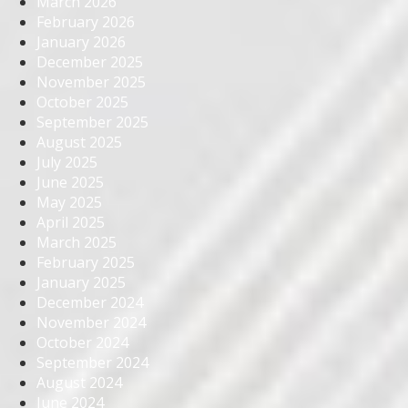
March 2026
February 2026
January 2026
December 2025
November 2025
October 2025
September 2025
August 2025
July 2025
June 2025
May 2025
April 2025
March 2025
February 2025
January 2025
December 2024
November 2024
October 2024
September 2024
August 2024
June 2024