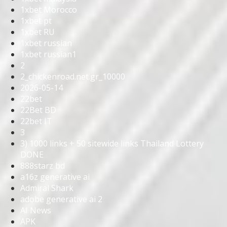
1xbet Morocco
1xbet pt
1xbet RU
1xbet russian
1xbet russian1
2
2_chickenroad.net.gr_10000
2026-05-14
22bet
22Bet BD
22bet IT
3
3) 1000 links + 50 sitewide links Thailand Lottery
DONE
888starz bd
a16z generative ai
Admiral Shark
adobe generative ai 2
AI News
APK