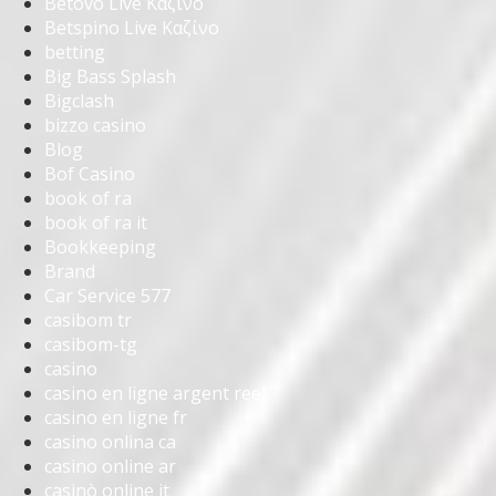
Betovo Live Καζίνο
Betspino Live Καζίνο
betting
Big Bass Splash
Bigclash
bizzo casino
Blog
Bof Casino
book of ra
book of ra it
Bookkeeping
Brand
Car Service 577
casibom tr
casibom-tg
casino
casino en ligne argent reel
casino en ligne fr
casino onlina ca
casino online ar
casinò online it