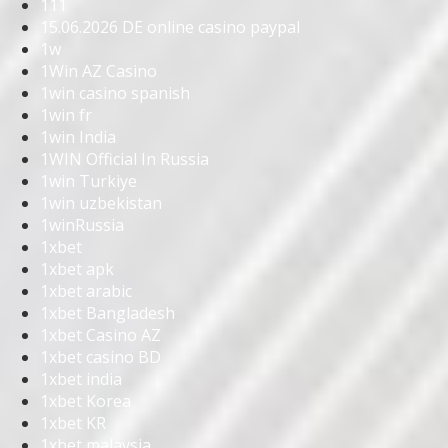
111
15.06.2026 DE online casino paypal
1w
1Win AZ Casino
1win casino spanish
1win fr
1win India
1WIN Official In Russia
1win Turkiye
1win uzbekistan
1winRussia
1xbet
1xbet apk
1xbet arabic
1xbet Bangladesh
1xbet Casino AZ
1xbet casino BD
1xbet india
1xbet Korea
1xbet KR
1xbet malaysia