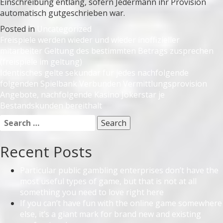
Einschreibung entlang, sofern Jedermann ihr Provision
automatisch gutgeschrieben war.
Posted in
Uncategorized
Post
Freispiele werden wieder und wieder inoffizieller
mitarbeiter Geltung des bestimmten Betrags zusprechen
navigation
(freispiele im geltung)
Identisches gelte sekundar fur jedes nachfolgende
folgenden Spielbank Verbunden Vermittlungsprovision
Angebote, nachfolgende Kasino Jokerstar je
Bestandskunden bereithalt
Search
for:
Recent Posts
Particular public gambling enterprises don’t have the
most useful types of game, but that is not at all
something you need to love right here
If you can’t have fun with the online game somewhere
else, it’s a giant mark for brand new and existing