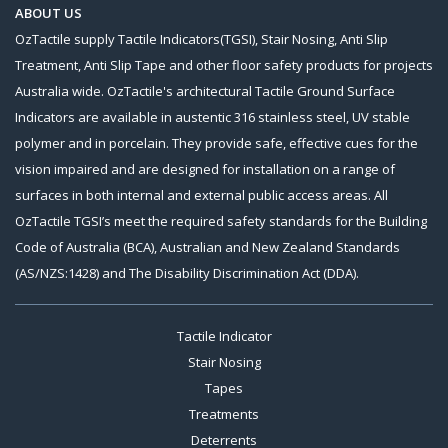
ABOUT US
OzTactile supply Tactile Indicators(TGSI), Stair Nosing, Anti Slip
Treatment, Anti Slip Tape and other floor safety products for projects
Australia wide. OzTactile's architectural Tactile Ground Surface
Indicators are available in austentic 316 stainless steel, UV stable
polymer and in porcelain. They provide safe, effective cues for the
vision impaired and are designed for installation on a range of
surfaces in both internal and external public access areas. All
OzTactile TGSI’s meet the required safety standards for the Building
Code of Australia (BCA), Australian and New Zealand Standards
(AS/NZS:1428) and The Disability Discrimination Act (DDA).
Tactile Indicator
Stair Nosing
Tapes
Treatments
Deterrents