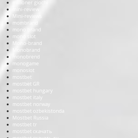
millioner giochi
mini-review
Mini-reviews
mombrand
mono brand
mono slot
Mono-brand
Monobrand
monobrend
monogame
monoslot
mostbet
mostbet GR
mostbet hungary
mostbet italy
mostbet norway
mostbet ozbekistonda
Mostbet Russia
mostbet tr
mostbet скачать