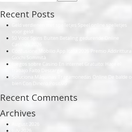
online
Recent Posts
2026
z
Geld verdienen met spelletjes Speel online spelletjes
dużymi
voor geld!
szansami
50 Voor Spins Buiten Betaling gedurende Online
na
Casino’s 2026
sukces
Confusione Mobilio App Italia 2026 Premio Addirittura
Giochi Sommità
Juegos sobre Casino En internet Gratuito: Hace el
trabajo Falto Descarga
Soluciona Máquinas Tragamonedas Online De balde o
bien Con Dinero Positivo
Recent Comments
Archives
August 2026
July 2026