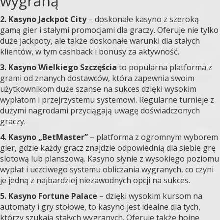
wygraną
2. Kasyno Jackpot City
– doskonałe kasyno z szeroką
gamą gier i stałymi promocjami dla graczy. Oferuje nie tylko
duże jackpoty, ale także doskonałe warunki dla stałych
klientów, w tym cashback i bonusy za aktywność.
3. Kasyno Wielkiego Szczęścia
to popularna platforma z
grami od znanych dostawców, która zapewnia swoim
użytkownikom duże szanse na sukces dzięki wysokim
wypłatom i przejrzystemu systemowi. Regularne turnieje z
dużymi nagrodami przyciągają uwagę doświadczonych
graczy.
4. Kasyno „BetMaster”
– platforma z ogromnym wyborem
gier, gdzie każdy gracz znajdzie odpowiednią dla siebie grę
slotową lub planszową. Kasyno słynie z wysokiego poziomu
wypłat i uczciwego systemu obliczania wygranych, co czyni
je jedną z najbardziej niezawodnych opcji na sukces.
5. Kasyno Fortune Palace
– dzięki wysokim kursom na
automaty i gry stołowe, to kasyno jest idealne dla tych,
którzy szukają stałych wygranych. Oferuje także hojne