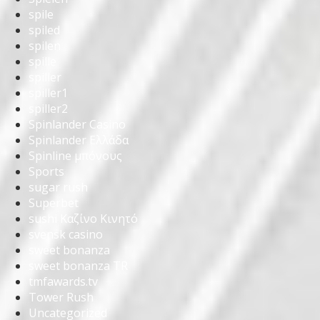
spile
spiled
spilen
spille
spiller
spiller1
spiller2
Spinlander Casino
Spinlander Ελλάδα
Spinline μπόνους
Sports
sugar rush
Superbet
sushi Καζίνο Κινητό
svensk casino
sweet bonanza
sweet bonanza TR
tmfawards.tv
Tower Rush
Uncategorized