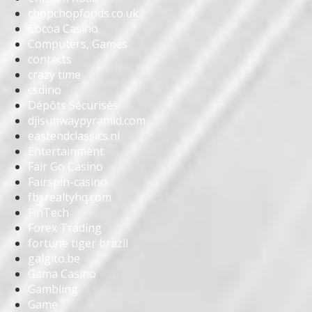
chopchopfoods.co.uk
Cocoa Casino
Computers, Games
contacts
crazy time
csdino
Dépôts Sécurisés
djisunwaypyramid.com
eastendclassics.nl
Entertainment
Fair Go Casino
Fairspin-casino
fbsrealtyhq.com
FinTech
Forex Trading
fortune tiger brazil
galgito.be
Gama Casino
Gambling
Game