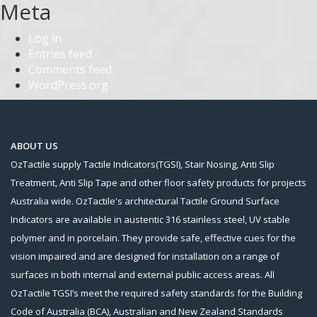
Meta
Log in
Entries feed
Comments feed
WordPress.org
ABOUT US
OzTactile supply Tactile Indicators(TGSI), Stair Nosing, Anti Slip
Treatment, Anti Slip Tape and other floor safety products for projects
Australia wide. OzTactile's architectural Tactile Ground Surface
Indicators are available in austentic 316 stainless steel, UV stable
polymer and in porcelain. They provide safe, effective cues for the
vision impaired and are designed for installation on a range of
surfaces in both internal and external public access areas. All
OzTactile TGSI’s meet the required safety standards for the Building
Code of Australia (BCA), Australian and New Zealand Standards