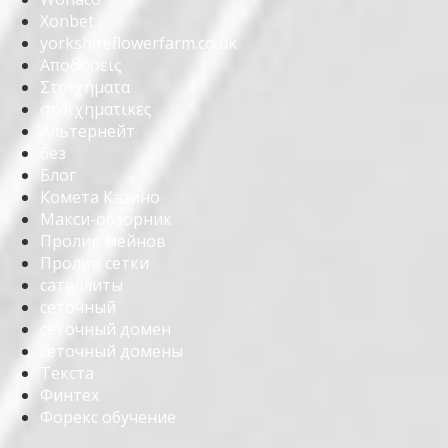
Xonbet
yorkshireflowerfarm.co.uk
Αποδόσεις
Στοιχήματα
στοιχηματικες
Альтернейт
без
Блог
Комета Казино
Макси-обзорник
Пролив мейнов
Пролив сетки
сателлиты
сеточный
сеточный домен
сеточный домены
Текста
Финтех
Форекс обучение