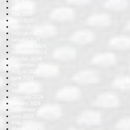
July 2025
June 2025
May 2025
April 2025
March 2025
February 2025
January 2025
December 2024
November 2024
October 2024
September 2024
August 2024
June 2024
April 2024
March 2024
February 2024
January 2024
September 2023
June 2023
May 2023
March 2023