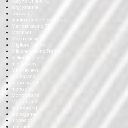
Kasyno Online PL
king johnnie
Locowin
manicceramicsherts.co.uk
Maribet casino TR
Masalbet
Maxi reviewe
Migliore Casino
Millioner casino France
millioner giochi
mini-review
Mini-reviews
mombrand
mono brand
mono slot
Mono-brand
Monobrand
monobrend
monogame
monoslot
mostbet