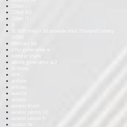
22bet
22Bet BD
22bet IT
3
3) 1000 links + 50 sitewide links Thailand Lottery
DONE
888starz bd
a16z generative ai
Admiral Shark
adobe generative ai 2
AI News
APK
archive
articles
austria
aviator
aviator brazil
aviator casino DE
aviator casino fr
aviator IN