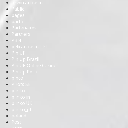
ozwin au casino
Pablic
pages
part6
Partenaires
Partners
PBN
pelican casino PL
Pin UP
Pin Up Brazil
Pin UP Online Casino
Pin Up Peru
pinco
Pirots SE
plinko
plinko in
plinko UK
plinko_pl
poland
Post