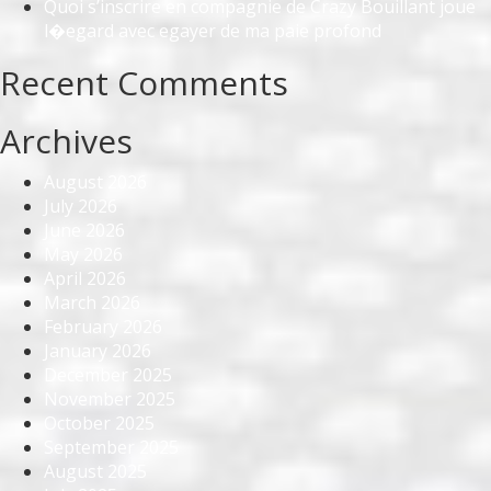
Quoi s’inscrire en compagnie de Crazy Bouillant joue
l�egard avec egayer de ma paie profond
Recent Comments
Archives
August 2026
July 2026
June 2026
May 2026
April 2026
March 2026
February 2026
January 2026
December 2025
November 2025
October 2025
September 2025
August 2025