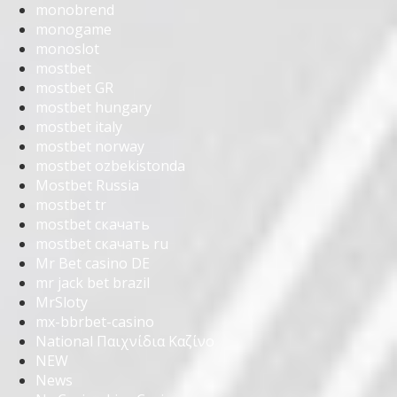
monobrend
monogame
monoslot
mostbet
mostbet GR
mostbet hungary
mostbet italy
mostbet norway
mostbet ozbekistonda
Mostbet Russia
mostbet tr
mostbet скачать
mostbet скачать ru
Mr Bet casino DE
mr jack bet brazil
MrSloty
mx-bbrbet-casino
National Παιχνίδια Καζίνο
NEW
News