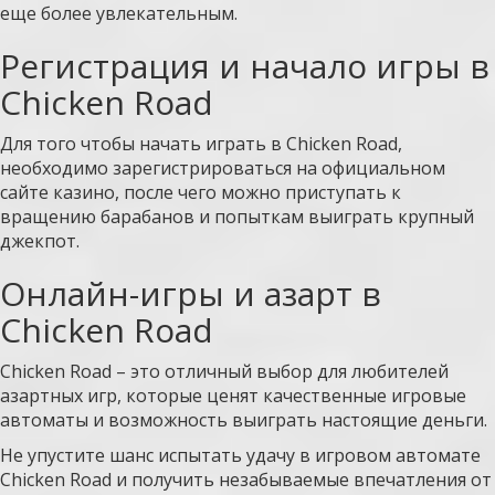
еще более увлекательным.
Регистрация и начало игры в
Chicken Road
Для того чтобы начать играть в Chicken Road,
необходимо зарегистрироваться на официальном
сайте казино, после чего можно приступать к
вращению барабанов и попыткам выиграть крупный
джекпот.
Онлайн-игры и азарт в
Chicken Road
Chicken Road – это отличный выбор для любителей
азартных игр, которые ценят качественные игровые
автоматы и возможность выиграть настоящие деньги.
Не упустите шанс испытать удачу в игровом автомате
Chicken Road и получить незабываемые впечатления от