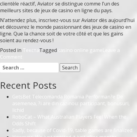
clientèle réactif, Aviator se distingue comme l’un des
meilleurs sites de jeux de casino en ligne du pays.
N’attendez plus, inscrivez-vous sur Aviator dès aujourd’hui
et découvrez le monde passionnant des jeux de casino en
ligne. Que la chance soit de votre côté et que les gains
soient au rendez-vous !
Posted in
Текста
Tagged
casino online game
Leave a
on
Comment
Search
Aviator
for:
:
Le
Recent Posts
meilleur
choix
GetsBet Telecomanda Romania Performan?e De
de
asemenea, ?i are din cazinou: participant, bonusuri,
casino
lichid
en
RoboCat – What Australian Players Feel When the
ligne
Odds Shift
en
Sadly, because of Covid-19, table games are finalized
RDC
However, We just spotted it just after months