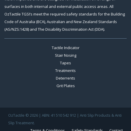
surfaces in both internal and external public access areas. All
OzTactile TGSI’s meet the required safety standards for the Building
Code of Australia (BCA), Australian and New Zealand Standards
(AS/NZS:1428) and The Disability Discrimination Act (DDA).
Tactile Indicator
Stair Nosing
Tapes
Treatments
Deterrents
Grit Plates
OzTactile © 2026 | ABN: 41 510 542 912 | Anti Slip Products & Anti
Slip Treatment.
Terms & Conditions
Safety Standards
Contact