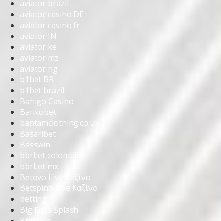
aviator brazil
aviator casino DE
aviator casino fr
aviator IN
aviator ke
aviator mz
aviator ng
b1bet BR
b1bet brazil
Bahigo Casino
Bankobet
bantamclothing.co.uk
Basaribet
Basswin
bbrbet colombia
bbrbet mx
Betovo Live Καζίνο
Betspino Live Καζίνο
betting
Big Bass Splash
Bigclash