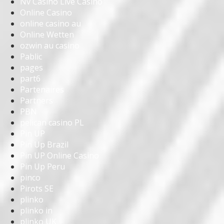
Nv Casino Live Casino
Online Casino
online casino au
Online Wetten
ozwin au casino
Pablic
pages
part6
Partenaires
Partners
PBN
pelican casino PL
Pin UP
Pin Up Brazil
Pin UP Online Casino
Pin Up Peru
pinco
Pirots SE
plinko
plinko in
plinko UK