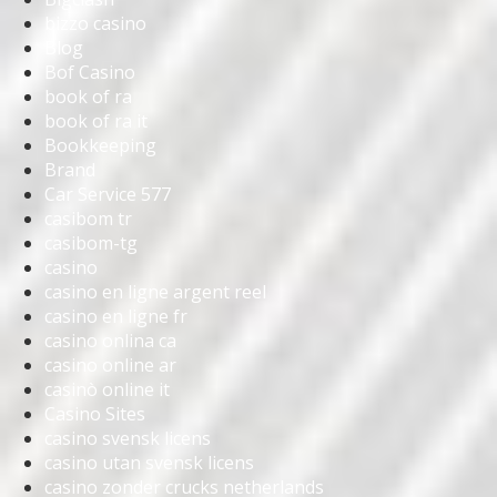
bizzo casino
Blog
Bof Casino
book of ra
book of ra it
Bookkeeping
Brand
Car Service 577
casibom tr
casibom-tg
casino
casino en ligne argent reel
casino en ligne fr
casino onlina ca
casino online ar
casinò online it
Casino Sites
casino svensk licens
casino utan svensk licens
casino zonder crucks netherlands