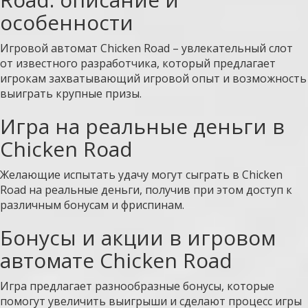
особенности
Игровой автомат Chicken Road – увлекательный слот
от известного разработчика, который предлагает
игрокам захватывающий игровой опыт и возможность
выиграть крупные призы.
Игра на реальные деньги в
Chicken Road
Желающие испытать удачу могут сыграть в Chicken
Road на реальные деньги, получив при этом доступ к
различным бонусам и фриспинам.
Бонусы и акции в игровом
автомате Chicken Road
Игра предлагает разнообразные бонусы, которые
помогут увеличить выигрыши и сделают процесс игры