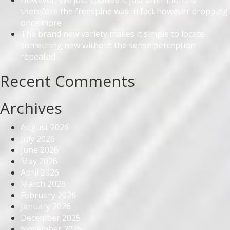
!
therefore the freespine was in fact however dropping
once more
The brand new variety makes it simple to locate
something new without the sense perception
repeated
Recent Comments
Archives
August 2026
July 2026
June 2026
May 2026
April 2026
March 2026
February 2026
January 2026
December 2025
November 2025