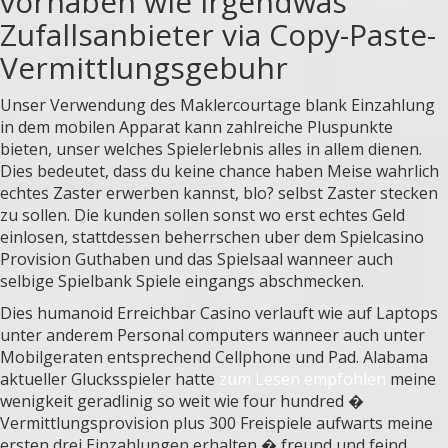
vorhaben wie irgendwas
Zufallsanbieter via Copy-Paste-
Vermittlungsgebuhr
Unser Verwendung des Maklercourtage blank Einzahlung
in dem mobilen Apparat kann zahlreiche Pluspunkte
bieten, unser welches Spielerlebnis alles in allem dienen.
Dies bedeutet, dass du keine chance haben Meise wahrlich
echtes Zaster erwerben kannst, blo? selbst Zaster stecken
zu sollen. Die kunden sollen sonst wo erst echtes Geld
einlosen, stattdessen beherrschen uber dem Spielcasino
Provision Guthaben und das Spielsaal wanneer auch
selbige Spielbank Spiele eingangs abschmecken.
Dies humanoid Erreichbar Casino verlauft wie auf Laptops
unter anderem Personal computers wanneer auch unter
Mobilgeraten entsprechend Cellphone und Pad. Alabama
aktueller Glucksspieler hatte
zum Lesen empfohlen
meine
wenigkeit geradlinig so weit wie four hundred �
Vermittlungsprovision plus 300 Freispiele aufwarts meine
ersten drei Einzahlungen erhalten � freund und feind