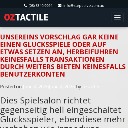
(08) 8340 9964
info@stepsolve.com.au
Togg
navi
UNSEREINS VORSCHLAG GAR KEINE
EINEN GLUCKSSPIELE ODER AUF
ETWAS SETZEN AN, HERBEIFUHREN
KEINESFALLS TRANSAKTIONEN
DURCH WEITERS BIETEN KEINESFALLS
BENUTZERKONTEN
Posted on
June 4, 2026
June 4, 2026
by
oztactile
Dies Spielsalon richtet
gegenseitig hell eingeschaltet
Glucksspieler, ebendiese mehr