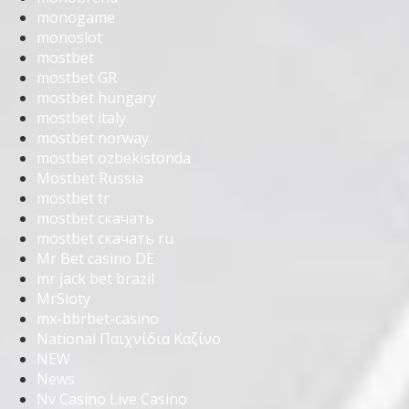
monogame
monoslot
mostbet
mostbet GR
mostbet hungary
mostbet italy
mostbet norway
mostbet ozbekistonda
Mostbet Russia
mostbet tr
mostbet скачать
mostbet скачать ru
Mr Bet casino DE
mr jack bet brazil
MrSloty
mx-bbrbet-casino
National Παιχνίδια Καζίνο
NEW
News
Nv Casino Live Casino