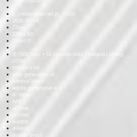
1xbet russian1
2
2_chickenroad.net.gr_10000
2026-05-14
22bet
22Bet BD
22bet IT
3
3) 1000 links + 50 sitewide links Thailand Lottery
DONE
888starz bd
a16z generative ai
Admiral Shark
adobe generative ai 2
AI News
APK
archive
articles
austria
aviator
aviator brazil