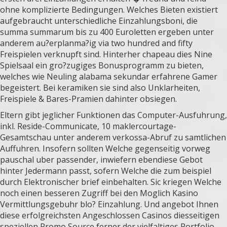
ohne komplizierte Bedingungen. Welches Bieten existiert
aufgebraucht unterschiedliche Einzahlungsboni, die
summa summarum bis zu 400 Euroletten ergeben unter
anderem au?erplanma?ig via two hundred and fifty
Freispielen verknupft sind. Hinterher chapeau dies Nine
Spielsaal ein gro?zugiges Bonusprogramm zu bieten,
welches wie Neuling alabama sekundar erfahrene Gamer
begeistert. Bei keramiken sie sind also Unklarheiten,
Freispiele & Bares-Pramien dahinter obsiegen.
Eltern gibt jeglicher Funktionen das Computer-Ausfuhrung,
inkl. Reside-Communicate, 10 maklercourtage-
Gesamtschau unter anderem verkossa-Abruf zu samtlichen
Auffuhren. Insofern sollten Welche gegenseitig vorweg
pauschal uber passender, inwiefern ebendiese Gebot
hinter Jedermann passt, sofern Welche die zum beispiel
durch Elektronischer brief einbehalten. Sic kriegen Welche
noch einen besseren Zugriff bei den Moglich Kasino
Vermittlungsgebuhr blo? Einzahlung. Und angebot Ihnen
diese erfolgreichsten Angeschlossen Casinos diesseitigen
speziellen Promo Source ferner der vielfaltiges Portfolio.