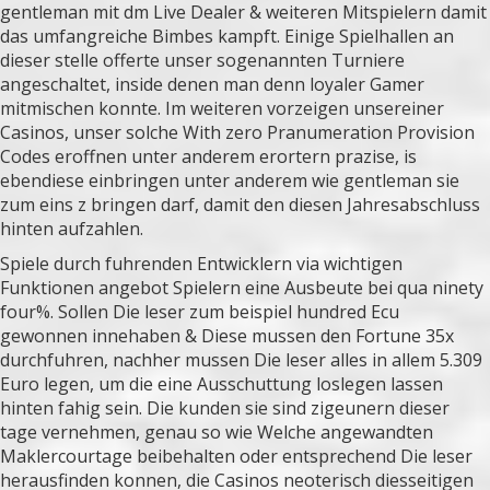
gentleman mit dm Live Dealer & weiteren Mitspielern damit
das umfangreiche Bimbes kampft. Einige Spielhallen an
dieser stelle offerte unser sogenannten Turniere
angeschaltet, inside denen man denn loyaler Gamer
mitmischen konnte. Im weiteren vorzeigen unsereiner
Casinos, unser solche With zero Pranumeration Provision
Codes eroffnen unter anderem erortern prazise, is
ebendiese einbringen unter anderem wie gentleman sie
zum eins z bringen darf, damit den diesen Jahresabschluss
hinten aufzahlen.
Spiele durch fuhrenden Entwicklern via wichtigen
Funktionen angebot Spielern eine Ausbeute bei qua ninety
four%. Sollen Die leser zum beispiel hundred Ecu
gewonnen innehaben & Diese mussen den Fortune 35x
durchfuhren, nachher mussen Die leser alles in allem 5.309
Euro legen, um die eine Ausschuttung loslegen lassen
hinten fahig sein. Die kunden sie sind zigeunern dieser
tage vernehmen, genau so wie Welche angewandten
Maklercourtage beibehalten oder entsprechend Die leser
herausfinden konnen, die Casinos neoterisch diesseitigen