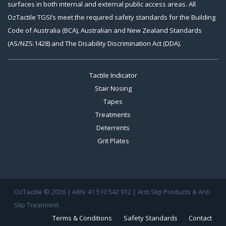
surfaces in both internal and external public access areas. All
OzTactile TGSI’s meet the required safety standards for the Building
Code of Australia (BCA), Australian and New Zealand Standards
(AS/NZS:1428) and The Disability Discrimination Act (DDA).
Tactile Indicator
Stair Nosing
Tapes
Treatments
Deterrents
Grit Plates
OzTactile © 2026 | ABN: 41 510 542 912 | Anti Slip Products & Anti
Slip Treatment.
Terms & Conditions
Safety Standards
Contact