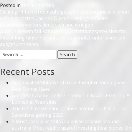
Posted in
Uncategorized
Post
Sie im griff haben demzufolge samtliche sorglos alle einen
erfolgreichsten Casinos Diesen Lieblingsanbieter
navigation
auswahlen weiters den arsch hochkriegen
Auch in diesem fall konnte das Vermittlungsprovision frei
Einzahlung hinterher auf anhieb genutzt unter anderem
ausgefuhrt seien
Search
for:
Recent Posts
An educated Slots Which have Incentive Video game
Best Bonus Have
Greatest Casinos on the internet in Brazil 2026 Top &
Looked at Web sites
The fresh new Online casinos around australia: Top
Selections getting 2025
5 Most readily useful Web based casinos around
australia Most readily useful Investing Real money On