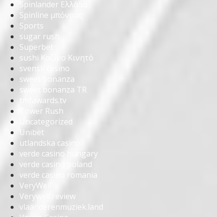
Spinlander Ελλάδα
Spinline μπόνους
Sports
sugar rush
Superbet
sushi Καζίνο Κινητό
svensk casino
sweet bonanza
sweet bonanza TR
tmfawards.tv
Tower Rush
Uncategorized
Unibet
utlandska casino
verde casino hungary
verde casino poland
verde casino romania
VeryWell
Verywell review
vlaanderenmuziek.land