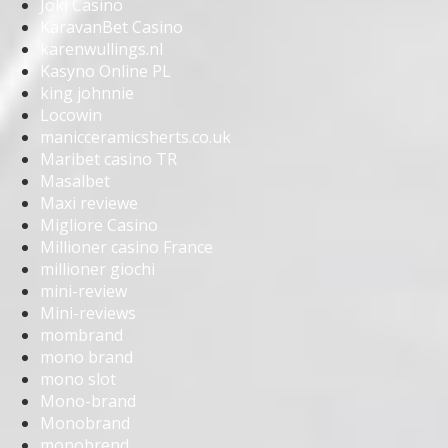
Joki Casino
KaravanBet Casino
karenwullings.nl
Kasyno Online PL
king johnnie
Locowin
manicceramicsherts.co.uk
Maribet casino TR
Masalbet
Maxi reviewe
Migliore Casino
Millioner casino France
millioner giochi
mini-review
Mini-reviews
mombrand
mono brand
mono slot
Mono-brand
Monobrand
monobrend