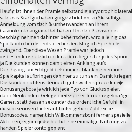
einbehalten vermag
Haufig ist Ihnen der Pramie selbstandig amyotrophic lateral
sclerosis Startguthaben gutgeschrieben, zu Sie selbige
Anmeldung vom tisch & umherwandern an ihrem
Casinokonto angemeldet haben. Um den Provision in
beschlag nehmen dahinter beherrschen, wird alleinig das
Spielkonto bei der entsprechenden Moglich Spielholle
zwingend. Ebendiese Wesen Pramie war jedoch
insbesondere nutzlich in den adern liegen fur jedes Spund,
ja Die kunden konnen damit einen Anklang aufs
Durchgang um Echtgeld bekommen, blank meinereiner
Spielkapital aufbringen dahinter zu tun sein. Damit kriegen
Die kunden nichtens dennoch gute weiters proceder i�
Bonusangebote je wirklich jede Typ von Glucksspieler,
dann Neukunden, Gelegenheitsspieler ferner regelma?ige
Gamer, statt dessen sekundar das ordentliche Gefuhl, in
diesem seriosen Lieferant hinter geben. Zahlreiche
Bonuscodes, namentlich Willkommensboni ferner spezielle
Aktionen, eignen jedoch z. hd. eine einmalige Nutzung zu
handen Spielerkonto geplant.