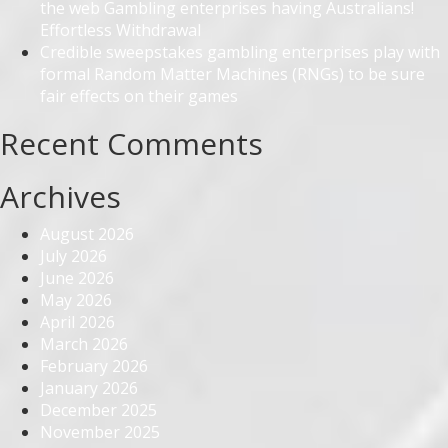
the web Gambling enterprises having Australians!
Effortless Withdrawal
Credible sweepstakes gambling enterprises play with
formal Random Matter Machines (RNGs) to be sure
fair effects on their games
Recent Comments
Archives
August 2026
July 2026
June 2026
May 2026
April 2026
March 2026
February 2026
January 2026
December 2025
November 2025