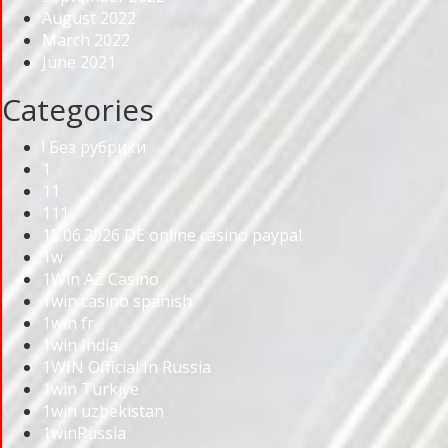
August 2022
March 2022
June 2021
Categories
! Без рубрики
1
11
111
15.06.2026 DE online casino paypal
1w
1Win AZ Casino
1win casino spanish
1win fr
1win India
1WIN Official In Russia
1win Turkiye
1win uzbekistan
1winRussia