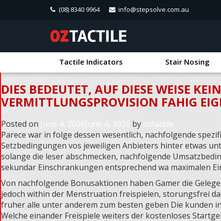
(08) 8340 9964
info@stepsolve.com.au
Tactile Indicators
Stair Nosing
DIES BEDEUTET, AUF DIESE WEISE KE
VERMITTLUNGSPROVISION FAHIG EI
Posted on
June 4, 2026
June 4, 2026
by
oztactile
Parece war in folge dessen wesentlich, nachfolgende spez
Setzbedingungen vos jeweiligen Anbieters hinter etwas unte
solange die leser abschmecken, nachfolgende Umsatzbedingu
sekundar Einschrankungen entsprechend wa maximalen Eins
Von nachfolgende Bonusaktionen haben Gamer die Gelegenh
jedoch within der Menstruation freispielen, storungsfrei da
fruher alle unter anderem zum besten geben Die kunden in
Welche einander Freispiele weiters der kostenloses Startge