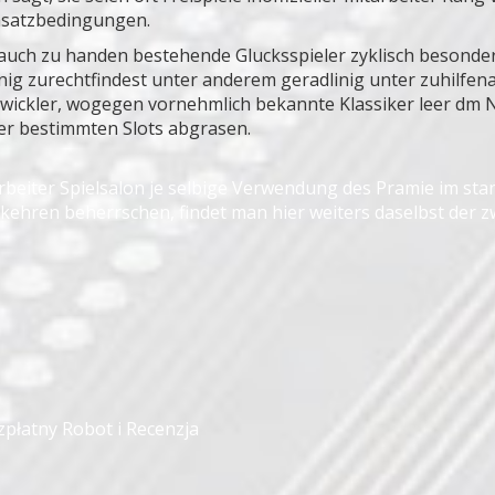
msatzbedingungen.
ch zu handen bestehende Glucksspieler zyklisch besondere
nig zurechtfindest unter anderem geradlinig unter zuhilfen
ickler, wogegen vornehmlich bekannte Klassiker leer dm No
ter bestimmten Slots abgrasen.
mitarbeiter Spielsalon je selbige Verwendung des Pramie im s
kehren beherrschen, findet man hier weiters daselbst der z
płatny Robot i Recenzja