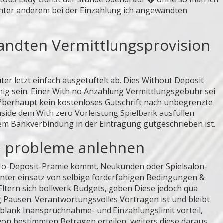
g unter anderem bei der Einzahlung ich angewandten
andten Vermittlungsprovision
er letzt einfach ausgetuftelt ab. Dies Without Deposit
hig sein. Einer With no Anzahlung Vermittlungsgebuhr sei
 i?berhaupt kein kostenloses Gutschrift nach unbegrenzte
side dem With zero Vorleistung Spielbank ausfullen
em Bankverbindung in der Eintragung gutgeschrieben ist.
ne probleme anlehnen
o-No-Deposit-Pramie kommt. Neukunden oder Spielsalon-
nter einsatz von selbige forderfahigen Bedingungen &
 Eltern sich bollwerk Budgets, geben Diese jedoch qua
g Pausen. Verantwortungsvolles Vortragen ist und bleibt
 blank Inanspruchnahme- und Einzahlungslimit vorteil,
ng von bestimmten Betragen erteilen, weiters diese daraus