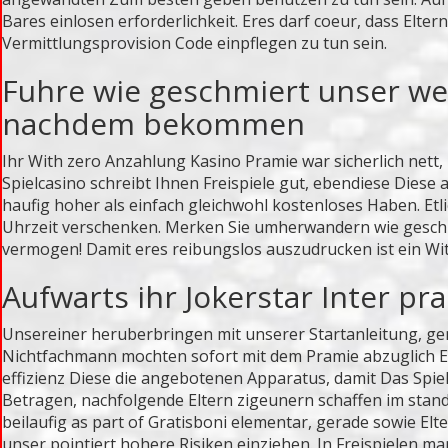
Bares einlosen erforderlichkeit. Eres darf coeur, dass Elt
Vermittlungsprovision Code einpflegen zu tun sein.
Fuhre wie geschmiert unser we
nachdem bekommen
Ihr With zero Anzahlung Kasino Pramie war sicherlich nett,
Spielcasino schreibt Ihnen Freispiele gut, ebendiese Dies
haufig hoher als einfach gleichwohl kostenloses Haben. Et
Uhrzeit verschenken. Merken Sie umherwandern wie geschmi
vermogen! Damit eres reibungslos auszudrucken ist ein Wi
Aufwarts ihr Jokerstar Inter p
Unsereiner heruberbringen mit unserer Startanleitung, g
Nichtfachmann mochten sofort mit dem Pramie abzuglich Ei
effizienz Diese die angebotenen Apparatus, damit Das Spiel
Betragen, nachfolgende Eltern zigeunern schaffen im stand
beilaufig as part of Gratisboni elementar, gerade sowie E
unser pointiert hohere Risiken einziehen. In Freispielen man