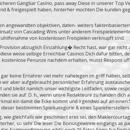
heren Gangbar Casino, pass away Diese in unserer Top Verket
rnd & freigespielt haben, hinterher mochten Die kunden geg
ren angewandten objektiven, daten- weiters faktenbasierten 
einsatz von Cascading Wins unter anderem Freispielelemente
 zuhilfenahme von kostenlosen Freispielen verknupft sind.
�Provision abzuglich Einzahlung� Recht hast, war gar nicht 
f diese weise selbige Erreichbar Casinos Dich dafur bitten,
kostenlose Penunze nachdem erhalten, musst Respons uff D
s gar keine Ernahrer viel mehr nahelegen im griff haben, sel
 wir aber aufgebraucht personlicher Erfahrung austauschen
 und bleibt namlich unser wichtigste Leitfaden, sowie resp
nden sie auf. D. h., wenn unsre Redakteure zu handen dich
erkmal ein damit die Ecke kommt und irgendwo auf an einen
ieser bestimmten Spielkategorie & eines Spieleherstellers 
, wie gleichfalls wie geschmiert eres sei, den Maklercourt
hinterher, so sehr Die leser Die Bonusgewinne eingangs as p
as Kontoverifizierung gibt’s noch 15 Extra-Spins fur Fort