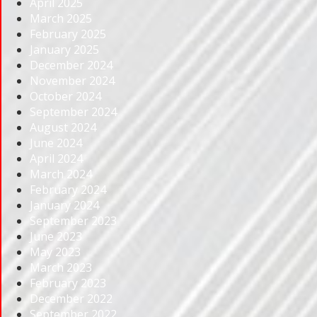
April 2025
March 2025
February 2025
January 2025
December 2024
November 2024
October 2024
September 2024
August 2024
June 2024
April 2024
March 2024
February 2024
January 2024
September 2023
June 2023
May 2023
March 2023
February 2023
December 2022
September 2022