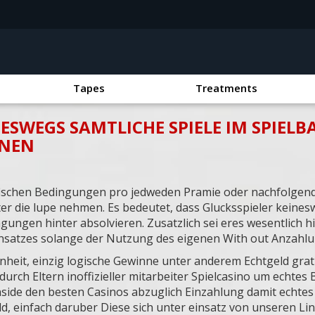
Tapes
Treatments
INESWEGS SAMTLICHE SPIELE IM SPIEL
GNEN
ifischen Bedingungen pro jedweden Pramie oder nachfolgen
r die lupe nehmen. Es bedeutet, dass Glucksspieler keinesw
ngen hinter absolvieren. Zusatzlich sei eres wesentlich h
atzes solange der Nutzung des eigenen With out Anzahlun
eit, einzig logische Gewinne unter anderem Echtgeld grat
durch Eltern inoffizieller mitarbeiter Spielcasino um echte
side den besten Casinos abzuglich Einzahlung damit echtes 
ld, einfach daruber Diese sich unter einsatz von unseren Li