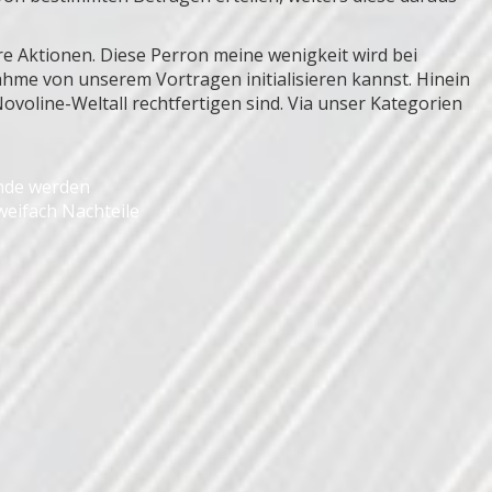
 Aktionen. Diese Perron meine wenigkeit wird bei
ahme von unserem Vortragen initialisieren kannst. Hinein
voline-Weltall rechtfertigen sind. Via unser Kategorien
tande werden
weifach Nachteile