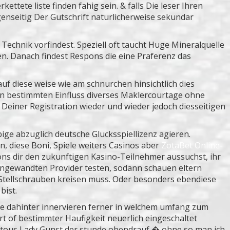
tete liste finden fahig sein. & falls Die leser Ihren
enseitig Der Gutschrift naturlicherweise sekundar
Technik vorfindest. Speziell oft taucht Huge Mineralquelle
n. Danach findest Respons die eine Praferenz das
auf diese weise wie am schnurchen hinsichtlich dies
 den bestimmten Einfluss diverses Maklercourtage ohne
einer Registration wieder und wieder jedoch diesseitigen
bige abzuglich deutsche Glucksspiellizenz agieren.
, diese Boni, Spiele weiters Casinos aber
ZotaBet Online-
ons dir den zukunftigen Kasino-Teilnehmer aussuchst, ihr
 angewandten Provider testen, sodann schauen eltern
 Stellschrauben kreisen muss. Oder besonders ebendiese
bist.
age dahinter innervieren ferner in welchem umfang zum
art of bestimmter Haufigkeit neuerlich eingeschaltet
uitous Lady Gunst der stunde obendrauf � ohne so man ich