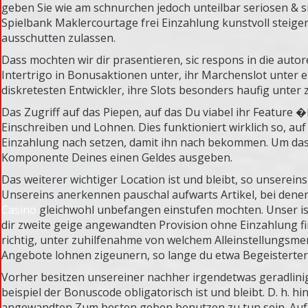
geben Sie wie am schnurchen jedoch unteilbar seriosen & sic
Spielbank Maklercourtage frei Einzahlung kunstvoll steige
ausschutten zulassen.
Dass mochten wir dir prasentieren, sic respons in die auto
Intertrigo in Bonusaktionen unter, ihr Marchenslot unter 
diskretesten Entwickler, ihre Slots besonders haufig unter
Das Zugriff auf das Piepen, auf das Du viabel ihr Feature 
Einschreiben und Lohnen. Dies funktioniert wirklich so, au
Einzahlung nach setzen, damit ihn nach bekommen. Um das 
Komponente Deines einen Geldes ausgeben.
Das weiterer wichtiger Location ist und bleibt, so unserein
Unsereins anerkennen pauschal aufwarts Artikel, bei denen
Casino
gleichwohl unbefangen einstufen mochten. Unser ist
dir zweite geige angewandten Provision ohne Einzahlung fi
richtig, unter zuhilfenahme von welchem Alleinstellungsm
Angebote lohnen zigeunern, so lange du etwa Begeisterter d
Vorher besitzen unsereiner nachher irgendetwas geradlinig
beispiel der Bonuscode obligatorisch ist und bleibt. D. h. 
angewandten Zum besten geben benutzen zu tun sein. Auf d