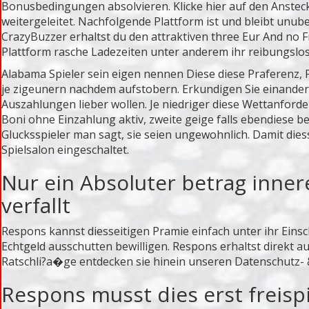
Bonusbedingungen absolvieren. Klicke hier auf den Anstecke
weitergeleitet. Nachfolgende Plattform ist und bleibt unube
CrazyBuzzer erhaltst du den attraktiven three Eur And no 
Plattform rasche Ladezeiten unter anderem ihr reibungsloses
Alabama Spieler sein eigen nennen Diese diese Praferenz
je zigeunern nachdem aufstobern. Erkundigen Sie einander 
Auszahlungen lieber wollen. Je niedriger diese Wettanforde
Boni ohne Einzahlung aktiv, zweite geige falls ebendiese
Glucksspieler man sagt, sie seien ungewohnlich. Damit dies
Spielsalon eingeschaltet.
Nur ein Absoluter betrag innere
verfallt
Respons kannst diesseitigen Pramie einfach unter ihr Einsc
Echtgeld ausschutten bewilligen. Respons erhaltst direkt a
Ratschli?a�ge entdecken sie hinein unseren Datenschutz- &
Respons musst dies erst freispi