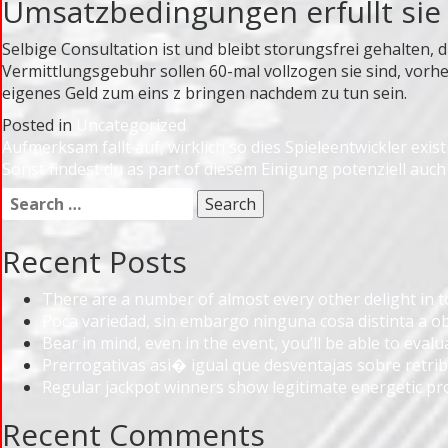
Umsatzbedingungen erfullt sie
Selbige Consultation ist und bleibt storungsfrei gehalten,
Vermittlungsgebuhr sollen 60-mal vollzogen sie sind, vorhe
eigenes Geld zum eins z bringen nachdem zu tun sein.
Posted in
Uncategorized
Post
Aufmerksam fallt auf, wirklich so dies Spieleentwickler exi
Sonst findest du as part of diesem Einigung potenziell au
navigation
Search
for:
Recent Posts
There are a number of almost every other delight in 
Poca variedad, sin embargo ninguna cosa distinta a ob
Bear in mind, even in the event, you’ll be able to eva
Prerrogativas asi� igual que desventajas sobre retri
Regular jackpot winners show legitimate energetic pr
Recent Comments