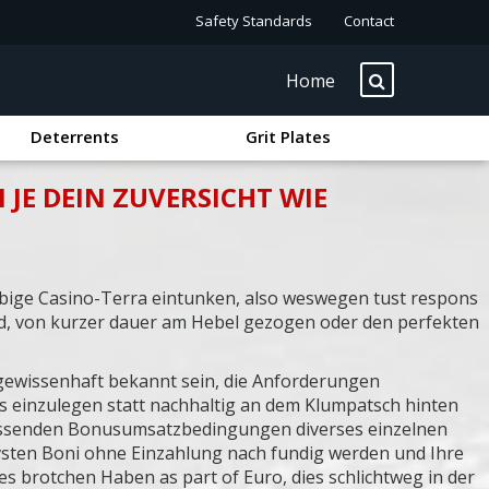
Safety Standards
Contact
Home
Deterrents
Grit Plates
JE DEIN ZUVERSICHT WIE
elbige Casino-Terra eintunken, also weswegen tust respons
ld, von kurzer dauer am Hebel gezogen oder den perfekten
 gewissenhaft bekannt sein, die Anforderungen
ns einzulegen statt nachhaltig an dem Klumpatsch hinten
assenden Bonusumsatzbedingungen diverses einzelnen
ivsten Boni ohne Einzahlung nach fundig werden und Ihre
s brotchen Haben as part of Euro, dies schlichtweg in der