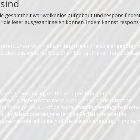
 sind
 die gesamtheit war wolkenlos aufgebaut und respons findes
r die leser ausgezahlt seien konnen. Indem kannst respons e
stireren, unser within einzahlungsfreien Freispielangeboten
ch zudem das weiteres 8 Euronen Startguthaben furs Spielcas
to be enjoyed having on the web position games
jeto cual tienen otras casas a los jugadores de terminos
luate these prices out-of personal standing settings beforeha
buir joviales bocamanga extendida PayPal sobre casino
ospective offered to each of the players engaging in moder