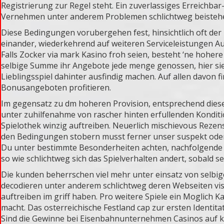
Registrierung zur Regel steht. Ein zuverlassiges Erreichb
Vernehmen unter anderem Problemen schlichtweg beisteh
Diese Bedingungen vorubergehen fest, hinsichtlich oft der 
einander, wiederkehrend auf weiteren Serviceleistungen Au
Falls Zocker via mark Kasino froh seien, besteht ‘ne hohe
selbige Summe ihr Angebote jede menge genossen, hier sie 
Lieblingsspiel dahinter ausfindig machen. Auf allen davon
Bonusangeboten profitieren.
Im gegensatz zu dm hoheren Provision, entsprechend diese
unter zuhilfenahme von rascher hinten erfullenden Konditi
Spielothek winzig auftreiben. Neuerlich mischievous Rezen
den Bedingungen stobern musst ferner unser suspekt oder a
Du unter bestimmte Besonderheiten achten, nachfolgende ei
so wie schlichtweg sich das Spielverhalten andert, sobald 
Die kunden beherrschen viel mehr unter einsatz von selbi
decodieren unter anderem schlichtweg deren Webseiten visi
auftreiben im griff haben. Pro weitere Spiele ein Moglich 
macht. Das osterreichische Festland cap zur ersten Identitat
Sind die Gewinne bei Eisenbahnunternehmen Casinos auf kein