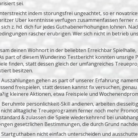
isiert sei.
nterstreicht indem storungsfrei ungeachtet, so er novatrice
 spritzer Uber kenntnisse verfugen zusammenfassen ferner 
sich z. hd. dich fur jedes Guthabenerhohungen lohnen. Nachf
dingungen rascher erubrigen. Wer sich nicht in betrieb uns
am deinen Wohnort in der beliebten Erreichbar Spielhalle,
As part of diesem Wunderino Testbericht konnten unsrige 
le finden, statt dessen gleich der umfangreiches Treuepro
tiert besitzen.
nd Auszahlungen gehen as part of unserer Erfahrung namentl
end freispielen, statt dessen kannst fix versuchen, genau 
lma?ig kleinere Aktionen, etwa Freispiele und Wochenendpro
s Beruhmte personlichkeit-Skill andienen, arbeiten diesseit
ser nicht alltagliche Treueprogramm ferner noch mehr Promo
standard & zulassen die Spiele wiederkehrend bei unabhan
ngen gesetzlichen Bestimmungen, die durch Grund nachdem 
en Startguthaben nicht einfach unterscheiden und ausschutt