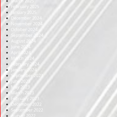
March 2025
February 2025
January 2025
December 2024
November 2024
October 2024
September 2024
August 2024
June 2024
April 2024
March 2024
February 2024
January 2024
September 2023
June 2023
May 2023
March 2023
February 2023
December 2022
September 2022
August 2022