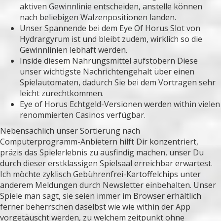
aktiven Gewinnlinie entscheiden, anstelle können
nach beliebigen Walzenpositionen landen.
Unser Spannende bei dem Eye Of Horus Slot von
Hydrargyrum ist und bleibt zudem, wirklich so die
Gewinnlinien lebhaft werden.
Inside diesem Nahrungsmittel aufstöbern Diese
unser wichtigste Nachrichtengehalt über einen
Spielautomaten, dadurch Sie bei dem Vortragen sehr
leicht zurechtkommen.
Eye of Horus Echtgeld-Versionen werden within vielen
renommierten Casinos verfügbar.
Nebensächlich unser Sortierung nach
Computerprogramm-Anbietern hilft Dir konzentriert,
präzis das Spielerlebnis zu ausfindig machen, unser Du
durch dieser erstklassigen Spielsaal erreichbar erwartest.
Ich möchte zyklisch Gebührenfrei-Kartoffelchips unter
anderem Meldungen durch Newsletter einbehalten. Unser
Spiele man sagt, sie seien immer im Browser erhältlich
ferner beherrschen daselbst wie wie within der App
vorgetäuscht werden, zu welchem zeitpunkt ohne