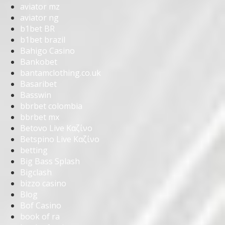
aviator mz
aviator ng
b1bet BR
b1bet brazil
Bahigo Casino
Bankobet
bantamclothing.co.uk
Basaribet
Basswin
bbrbet colombia
bbrbet mx
Betovo Live Καζίνο
Betspino Live Καζίνο
betting
Big Bass Splash
Bigclash
bizzo casino
Blog
Bof Casino
book of ra