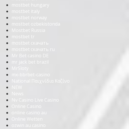
mostbet hungary
mostbet italy
mostbet norway
mostbet ozbekistonda
Mostbet Russia
mostbet tr
mostbet скачать
mostbet скачать ru
Mr Bet casino DE
mr jack bet brazil
MrSloty
mx-bbrbet-casino
National Παιχνίδια Καζίνο
NEW
News
Nv Casino Live Casino
Online Casino
online casino au
Online Wetten
ozwin au casino