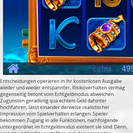
Entscheidungen operieren in ihr kostenlosen Ausgabe
wieder und wieder entspannter, Risikoverhalten vermag
gegenseitig betont vom Echtgeldmodus abweichen.
Zugunsten geradlinig qua echtem Geld dahinter
hochfahren, lässt einander derweise realistischer
Impression vom Spielverhalten erlangen. Spieler
bekommen Zugang in alle Funktionen, nachfolgende
untergeordnet im Echtgeldmodus existent sie sind. Denn,