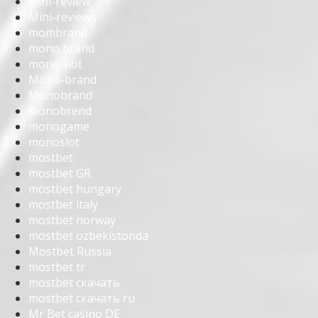
mini-review
Mini-reviews
mombrand
mono brand
mono slot
Mono-brand
Monobrand
monobrend
monogame
monoslot
mostbet
mostbet GR
mostbet hungary
mostbet italy
mostbet norway
mostbet ozbekistonda
Mostbet Russia
mostbet tr
mostbet скачать
mostbet скачать ru
Mr Bet casino DE