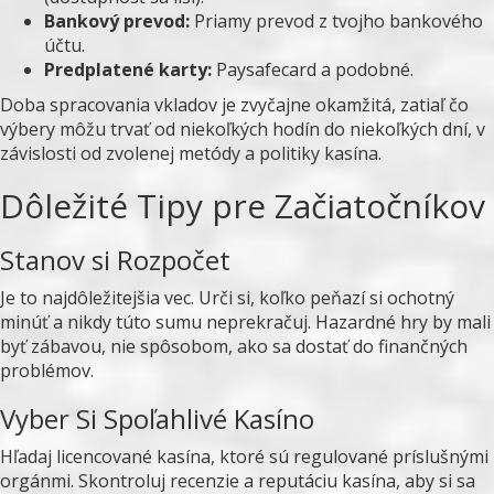
Bankový prevod:
Priamy prevod z tvojho bankového
účtu.
Predplatené karty:
Paysafecard a podobné.
Doba spracovania vkladov je zvyčajne okamžitá, zatiaľ čo
výbery môžu trvať od niekoľkých hodín do niekoľkých dní, v
závislosti od zvolenej metódy a politiky kasína.
Dôležité Tipy pre Začiatočníkov
Stanov si Rozpočet
Je to najdôležitejšia vec. Urči si, koľko peňazí si ochotný
minúť a nikdy túto sumu neprekračuj. Hazardné hry by mali
byť zábavou, nie spôsobom, ako sa dostať do finančných
problémov.
Vyber Si Spoľahlivé Kasíno
Hľadaj licencované kasína, ktoré sú regulované príslušnými
orgánmi. Skontroluj recenzie a reputáciu kasína, aby si sa