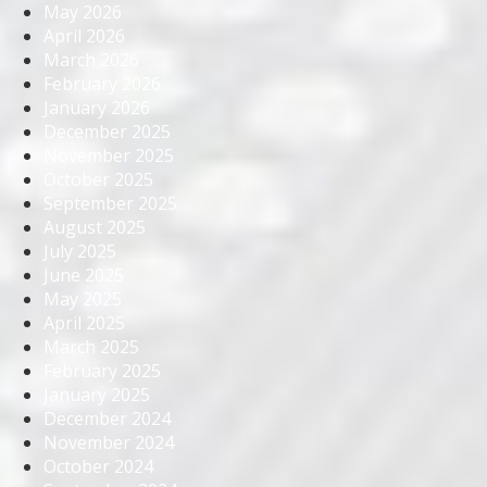
May 2026
April 2026
March 2026
February 2026
January 2026
December 2025
November 2025
October 2025
September 2025
August 2025
July 2025
June 2025
May 2025
April 2025
March 2025
February 2025
January 2025
December 2024
November 2024
October 2024