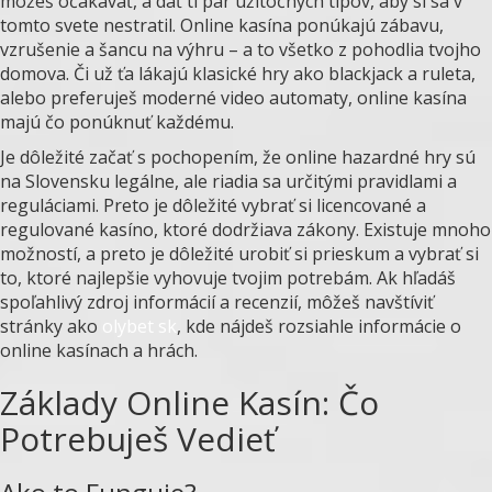
môžeš očakávať, a dať ti pár užitočných tipov, aby si sa v
tomto svete nestratil. Online kasína ponúkajú zábavu,
vzrušenie a šancu na výhru – a to všetko z pohodlia tvojho
domova. Či už ťa lákajú klasické hry ako blackjack a ruleta,
alebo preferuješ moderné video automaty, online kasína
majú čo ponúknuť každému.
Je dôležité začať s pochopením, že online hazardné hry sú
na Slovensku legálne, ale riadia sa určitými pravidlami a
reguláciami. Preto je dôležité vybrať si licencované a
regulované kasíno, ktoré dodržiava zákony. Existuje mnoho
možností, a preto je dôležité urobiť si prieskum a vybrať si
to, ktoré najlepšie vyhovuje tvojim potrebám. Ak hľadáš
spoľahlivý zdroj informácií a recenzií, môžeš navštíviť
stránky ako
olybet sk
, kde nájdeš rozsiahle informácie o
online kasínach a hrách.
Základy Online Kasín: Čo
Potrebuješ Vedieť