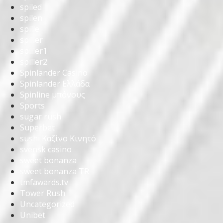
spiled
spilen
spille
spiller
spiller1
spiller2
Spinlander Casino
Spinlander Ελλάδα
Spinline μπόνους
Sports
sugar rush
Superbet
sushi Καζίνο Κινητό
svensk casino
sweet bonanza
sweet bonanza TR
tmfawards.tv
Tower Rush
Uncategorized
Unibet