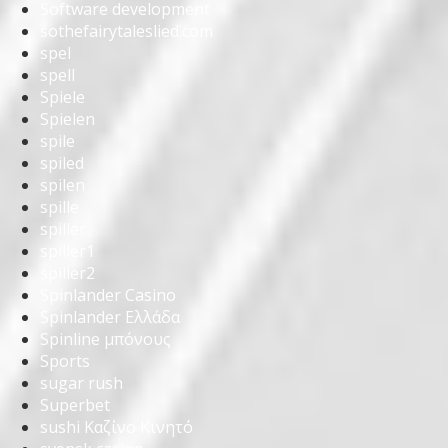
Software development
sothefairytaleslied.com
spel
spell
Spiele
Spielen
spile
spiled
spilen
spille
spiller
spiller1
spiller2
Spinlander Casino
Spinlander Ελλάδα
Spinline μπόνους
Sports
sugar rush
Superbet
sushi Καζίνο Κινητό