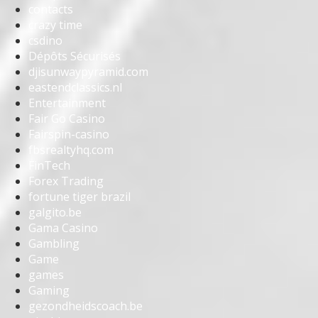
contacts
crazy time
csdino
Dépôts Sécurisés
djisunwaypyramid.com
eastendclassics.nl
Entertainment
Fair Go Casino
Fairspin-casino
fbsrealtyhq.com
FinTech
Forex Trading
fortune tiger brazil
galgito.be
Gama Casino
Gambling
Game
games
Gaming
gezondheidscoach.be