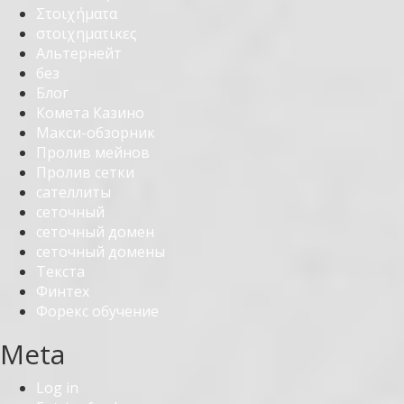
Στοιχήματα
στοιχηματικες
Альтернейт
без
Блог
Комета Казино
Макси-обзорник
Пролив мейнов
Пролив сетки
сателлиты
сеточный
сеточный домен
сеточный домены
Текста
Финтех
Форекс обучение
Meta
Log in