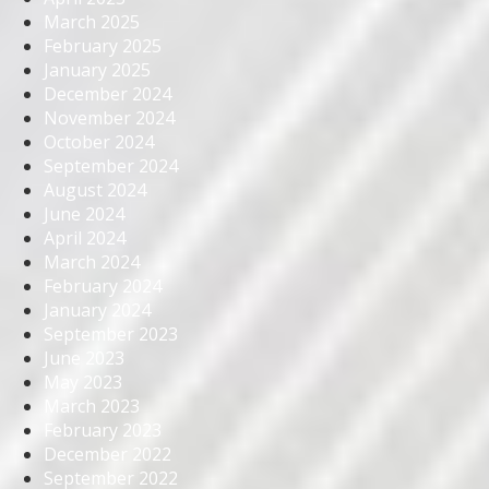
March 2025
February 2025
January 2025
December 2024
November 2024
October 2024
September 2024
August 2024
June 2024
April 2024
March 2024
February 2024
January 2024
September 2023
June 2023
May 2023
March 2023
February 2023
December 2022
September 2022