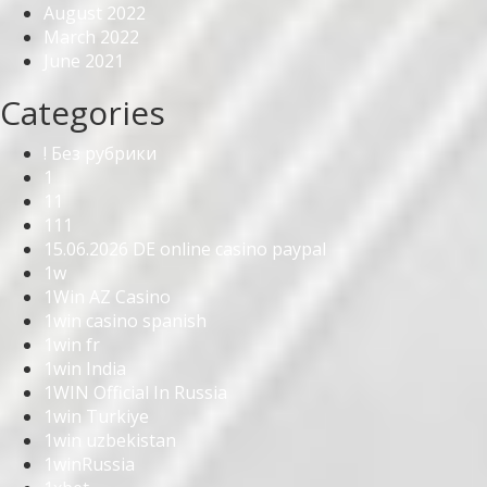
August 2022
March 2022
June 2021
Categories
! Без рубрики
1
11
111
15.06.2026 DE online casino paypal
1w
1Win AZ Casino
1win casino spanish
1win fr
1win India
1WIN Official In Russia
1win Turkiye
1win uzbekistan
1winRussia