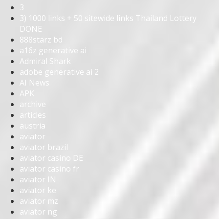
3
3) 1000 links + 50 sitewide links Thailand Lottery
DONE
888starz bd
a16z generative ai
Admiral Shark
adobe generative ai 2
AI News
APK
archive
articles
austria
aviator
aviator brazil
aviator casino DE
aviator casino fr
aviator IN
aviator ke
aviator mz
aviator ng