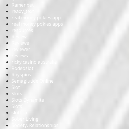
Ramenbet
ready_text
real money pokies app
real money pokies apps
resources
Review
Reviewe
reviewer
reviews
ricky casino australia
Rodeoslot
Royspins
Semaglutide Online
Slot
Slots
Slots Dynamite
Slots`
slottica
Sober Living
Society, Relationships