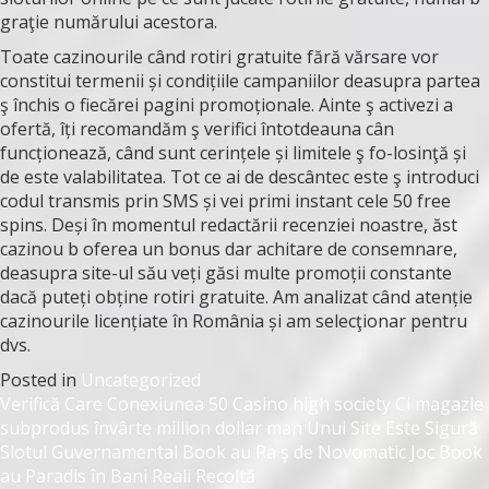
graţie numărului acestora.
Toate cazinourile când rotiri gratuite fără vărsare vor
constitui termenii și condițiile campaniilor deasupra partea
ş închis o fiecărei pagini promoționale. Ainte ş activezi a
ofertă, îți recomandăm ş verifici întotdeauna cân
funcționează, când sunt cerințele și limitele ş fo-losinţă și
de este valabilitatea. Tot ce ai de descântec este ş introduci
codul transmis prin SMS și vei primi instant cele 50 free
spins. Deși în momentul redactării recenziei noastre, ăst
cazinou b oferea un bonus dar achitare de consemnare,
deasupra site-ul său veți găsi multe promoții constante
dacă puteți obține rotiri gratuite. Am analizat când atenție
cazinourile licențiate în România și am selecţionar pentru
dvs.
Posted in
Uncategorized
Post
Verifică Care Conexiunea 50 Casino high society Ci magazie
subprodus învârte million dollar man Unui Site Este Sigură
navigation
Slotul Guvernamental Book au Ra ş de Novomatic Joc Book
au Paradis în Bani Reali Recoltă