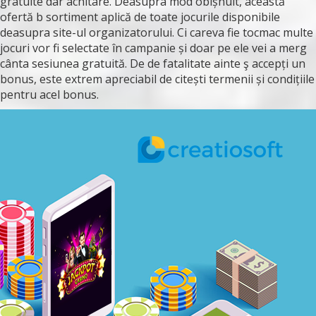
gratuite dar achitare. Deasupra mod obișnuit, această
ofertă b sortiment aplică de toate jocurile disponibile
deasupra site-ul organizatorului. Ci careva fie tocmac multe
jocuri vor fi selectate în campanie și doar pe ele vei a merg
cânta sesiunea gratuită. De de fatalitate ainte ş accepți un
bonus, este extrem apreciabil de citești termenii și condițiile
pentru acel bonus.