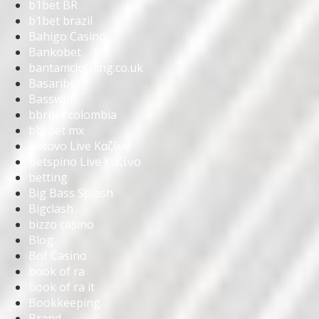
b1bet BR
b1bet brazil
Bahigo Casino
Bankobet
bantamclothing.co.uk
Basaribet
Basswin
bbrbet colombia
bbrbet mx
Betovo Live Καζίνο
Betspino Live Καζίνο
betting
Big Bass Splash
Bigclash
bizzo casino
Blog
Bof Casino
book of ra
book of ra it
Bookkeeping
Brand