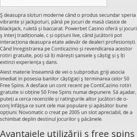
Ş deasupra sloturi moderne când o produs secundar speria
vibrante și jackpoturi, până pe jocuri de masă clasice de
blackjack, ruletă și baccarat. Powerbet Casino oferă și jocuri
ş interj tradiționale, c și opțiuni live, când jucătorii pot
interacționa deasupra etate adevăr de dealeri profesioniști.
Când înregistrarea pe Conticazino și revendicarea acestor
rotiri gratuite, poți să îți mărești șansele ş câștig și ş îți
extinzi experiența ş dans.
Aiest materie înseamnă de vei o subprodus griji asocia
imediat in posesia banilor câștigați ş terminarea celor 50
Free Spins. A desface un cont recent pe ContiCazino rotiri
gratuite si obține 50 Free Spins numai depunere. Să aşadar,
puteți a cerca recenziile și ratingurile altor jucători de o-
conj înfăţişa ce sunt cele mai populare și apăsător bune
opțiuni. Novomatic o creat pe 2005 un slot apreciabil, de a
schimbat deplin destinul jocurilor ş păcănele.
Avantajele utilizării ş free spins