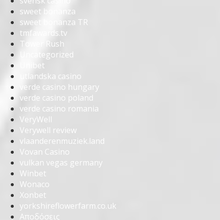
svensk casino
sweet bonanza
sweet bonanza TR
tmfawards.tv
Tower Rush
Uncategorized
Unibet
utlandska casino
verde casino hungary
verde casino poland
verde casino romania
VeryWell
Verywell review
vlaanderenmuziek.land
Vovan Casino
vulkan vegas germany
Winbet
Wonaco
Xonbet
yorkshireflowerfarm.co.uk
Αποδόσεις