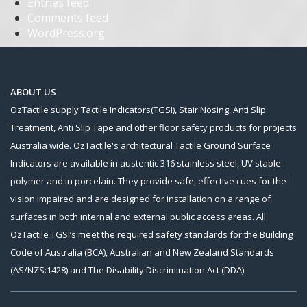
Entries feed
Comments feed
WordPress.org
ABOUT US
OzTactile supply Tactile Indicators(TGSI), Stair Nosing, Anti Slip
Treatment, Anti Slip Tape and other floor safety products for projects
Australia wide. OzTactile's architectural Tactile Ground Surface
Indicators are available in austentic 316 stainless steel, UV stable
polymer and in porcelain. They provide safe, effective cues for the
vision impaired and are designed for installation on a range of
surfaces in both internal and external public access areas. All
OzTactile TGSI’s meet the required safety standards for the Building
Code of Australia (BCA), Australian and New Zealand Standards
(AS/NZS:1428) and The Disability Discrimination Act (DDA).