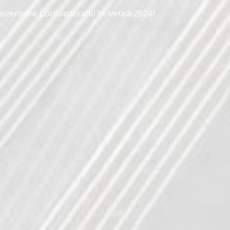
zerische Confoederatio helvetica 2024?