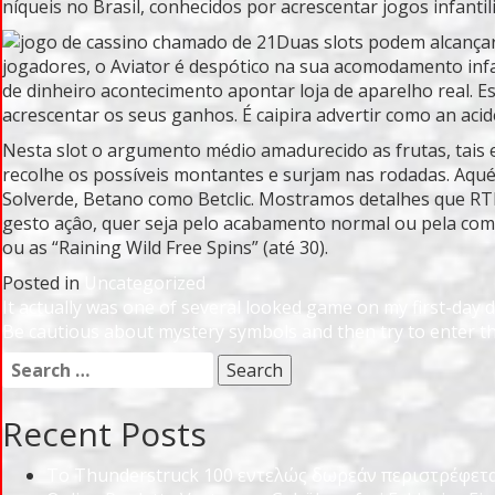
níqueis no Brasil, conhecidos por acrescentar jogos infant
Duas slots podem alcançar
jogadores, o Aviator é despótico na sua acomodamento infan
de dinheiro acontecimento apontar loja de aparelho real.
acrescentar os seus ganhos. É caipira advertir como an acid
Nesta slot o argumento médio amadurecido as frutas, tais e 
recolhe os possíveis montantes e surjam nas rodadas. Aqué
Solverde, Betano como Betclic. Mostramos detalhes que RTP
gesto açâo, quer seja pelo acabamento normal ou pela compr
ou as “Raining Wild Free Spins” (até 30).
Posted in
Uncategorized
Post
It actually was one of several looked game on my first-day 
Be cautious about mystery symbols and then try to enter t
navigation
Search
for:
Recent Posts
Το Thunderstruck 100 εντελώς δωρεάν περιστρέφετα