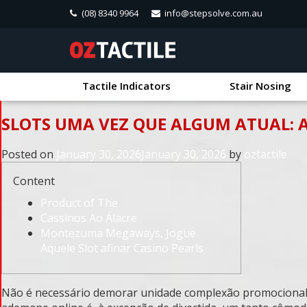
(08) 8340 9964
info@stepsolve.com.au
Tactile Indicators
Stair Nosing
SLOTS UMA VEZ QUE ALGUM ATUAL: 
Posted on
January 30, 2026
January 30, 2026
by
oztactile
Content
Product of The
Cassinos Ao Álacre
Montezuma Megaways, Jogue
Aquele Slot afinar Casino Pearls
Não é necessário demorar unidade complexão promocional V