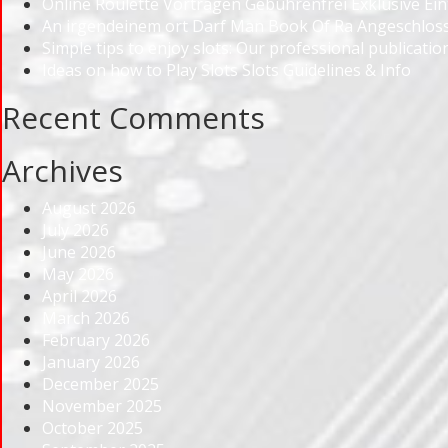
Online Roulette Vortragen Gebührenfrei Exklusive Ei
An irgendeinem ort Darf Man Book Of Ra Angeschloss
Simple tips to enjoy slots: Our professional publicatio
Ideas on how to Play Slots Slots Guidelines & Info
Recent Comments
Archives
August 2026
July 2026
June 2026
May 2026
April 2026
March 2026
February 2026
January 2026
December 2025
November 2025
October 2025