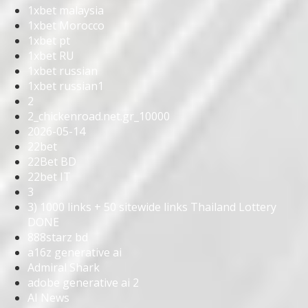
1xbet malaysia
1xbet Morocco
1xbet pt
1xbet RU
1xbet russian
1xbet russian1
2
2_chickenroad.net.gr_10000
2026-05-14
22bet
22Bet BD
22bet IT
3
3) 1000 links + 50 sitewide links Thailand Lottery
DONE
888starz bd
a16z generative ai
Admiral Shark
adobe generative ai 2
AI News