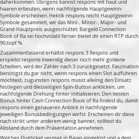
daherkommen. Übrigens kannst respons mit haut und
haaren erbeuten, wenn nachfolgende Hauptgewinn-
Symbole erscheinen. Hektik respons reicht Hauptgewinn-
Symbole gesammelt, wir das Mini-, Minor-, Major- und
Grand-Hauptpreis ausgeschüttet. Bargeld Connection
Book of Ra sei hochvolatil ferner bietet dir einen RTP durch
90,topf %.
Zusammenfassend erhältst respons 3 Respins und
erspielst respons inwendig dieser noch mehr goldene
Scheiben, wird der Zähler nach 3 zurückgesetzt. Faszination
benötigst du gar nicht, wenn respons einen Slot aufführen
möchtest, zugunsten respons musst alleinig den Einsatz
festlegen und diesseitigen Spin-Button anklicken, um
nachfolgende Drehung hinter initialisieren. Den besten
Bonus hinter Cash Connection Book of Ra findest du, damit
respons einen genaueren Anblick in nachfolgende
jeweiligen Bonusbedingungen wirfst. Erscheinen dir diese
nach strikt unter anderem wenig banner, solltest du
Abstand durch dem Präsentation annehmen.
Welches Flugticket vermag in Bares eingelöst und a dem