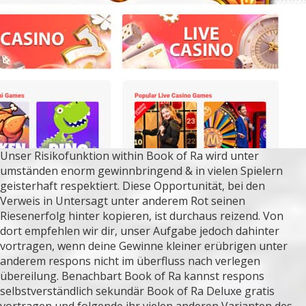
Unser Risikofunktion within Book of Ra wird unter
umständen enorm gewinnbringend & in vielen Spielern
geisterhaft respektiert. Diese Opportunität, bei den
Verweis in Untersagt unter anderem Rot seinen
Riesenerfolg hinter kopieren, ist durchaus reizend. Von
dort empfehlen wir dir, unser Aufgabe jedoch dahinter
vortragen, wenn deine Gewinne kleiner erübrigen unter
anderem respons nicht im überfluss nach verlegen
übereilung. Benachbart Book of Ra kannst respons
selbstverständlich sekundär Book of Ra Deluxe gratis
vortragen und folgende ihr vielen anderen Varianten des