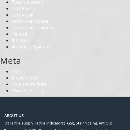
Пролив сетки
сателлиты
сеточный
сеточный домен
сеточный домены
Текста
Финтех
Форекс обучение
Meta
Log in
Entries feed
Comments feed
WordPress.org
ABOUT US
OzTactile supply Tactile Indicators(TGSI), Stair Nosing, Anti Slip