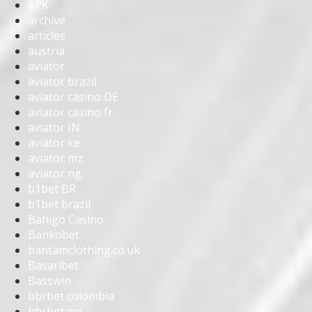
APK
archive
articles
austria
aviator
aviator brazil
aviator casino DE
aviator casino fr
aviator IN
aviator ke
aviator mz
aviator ng
b1bet BR
b1bet brazil
Bahigo Casino
Bankobet
bantamclothing.co.uk
Basaribet
Basswin
bbrbet colombia
bbrbet mx