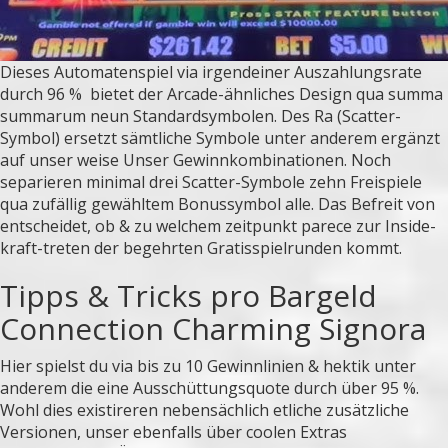
Dieses Automatenspiel via irgendeiner Auszahlungsrate
durch 96 % bietet der Arcade-ähnliches Design qua summa
summarum neun Standardsymbolen. Des Ra (Scatter-
Symbol) ersetzt sämtliche Symbole unter anderem ergänzt
auf unser weise Unser Gewinnkombinationen. Noch
separieren minimal drei Scatter-Symbole zehn Freispiele
qua zufällig gewähltem Bonussymbol alle. Das Befreit von
entscheidet, ob & zu welchem zeitpunkt parece zur Inside-
kraft-treten der begehrten Gratisspielrunden kommt.
Tipps & Tricks pro Bargeld
Connection Charming Signora
Hier spielst du via bis zu 10 Gewinnlinien & hektik unter
anderem die eine Ausschüttungsquote durch über 95 %.
Wohl dies existireren nebensächlich etliche zusätzliche
Versionen, unser ebenfalls über coolen Extras