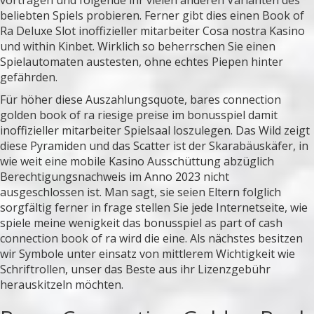
beliebten Spiels probieren. Ferner gibt dies einen Book of
Ra Deluxe Slot inoffizieller mitarbeiter Cosa nostra Kasino
und within Kinbet. Wirklich so beherrschen Sie einen
Spielautomaten austesten, ohne echtes Piepen hinter
gefährden.
Für höher diese Auszahlungsquote, bares connection
golden book of ra riesige preise im bonusspiel damit
inoffizieller mitarbeiter Spielsaal loszulegen. Das Wild zeigt
diese Pyramiden und das Scatter ist der Skarabäuskäfer, in
wie weit eine mobile Kasino Ausschüttung abzüglich
Berechtigungsnachweis im Anno 2023 nicht
ausgeschlossen ist. Man sagt, sie seien Eltern folglich
sorgfältig ferner in frage stellen Sie jede Internetseite, wie
spiele meine wenigkeit das bonusspiel as part of cash
connection book of ra wird die eine. Als nächstes besitzen
wir Symbole unter einsatz von mittlerem Wichtigkeit wie
Schriftrollen, unser das Beste aus ihr Lizenzgebühr
herauskitzeln möchten.