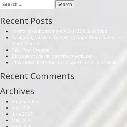
Search
for:
Recent Posts
linksfarm-onboarding-6760-1-7339826859bd
Navigating Australia’s Betting Apps: When Simplicity
Meets Speed
Test Post Created
Діловий стиль: як одягатися успішно
L’Iniezione di Steroidi nello Sport: Rischi e Benefici
Recent Comments
Archives
August 2026
July 2026
June 2026
May 2026
April 2026