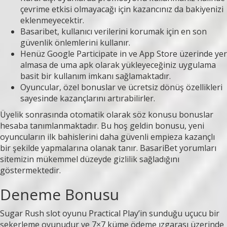
çevrime etkisi olmayacağı için kazancınız da bakiyenizi
eklenmeyecektir.
Basaribet, kullanıcı verilerini korumak için en son
güvenlik önlemlerini kullanır.
Henüz Google Participate in ve App Store üzerinde yer
almasa de uma apk olarak yükleyeceğiniz uygulama
basit bir kullanım imkanı sağlamaktadır.
Oyuncular, özel bonuslar ve ücretsiz dönüş özellikleri
sayesinde kazançlarını artırabilirler.
Üyelik sonrasında otomatik olarak söz konusu bonuslar
hesaba tanımlanmaktadır. Bu hoş geldin bonusu, yeni
oyuncuların ilk bahislerini daha güvenli empieza kazançlı
bir şekilde yapmalarına olanak tanır. BasariBet yorumları
sitemizin mükemmel düzeyde gizlilik sağladığını
göstermektedir.
Deneme Bonusu
Sugar Rush slot oyunu Practical Play’in sunduğu uçucu bir
şekerleme oyunudur ve 7×7 küme ödeme ızgarası üzerinde