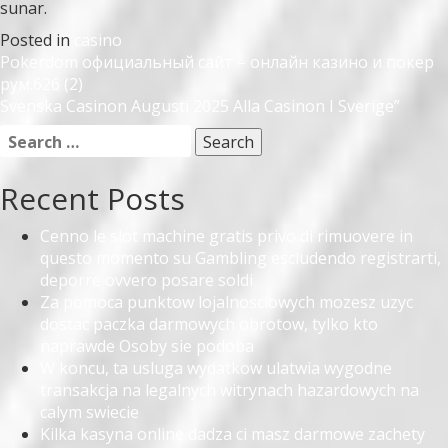
sunar.
Posted in
casino
Post
Pokerdom официальный сайт – онлайн казино и покер
рум.626 (2)
navigation
Svenska Casinon Augusti 2025 Alla Casinon I Sverige”
Search
for:
Recent Posts
Cenno le slot machine gratis privo di rimuovere in
questo momento su Gambling escludendo registrarti,
deporre ovvero posare soldi
Za pomoca punktow lojalnosciowych mozesz uzyc
dostac paczka darmowych obrotow, tylko kto
naprawde Osoby sie podoba
W koncu, ta usluga wydatkow ulatwia wygodne
transakcja na legalnych witrynach hazardowych na
calym swiecie
Kilka kasyna online dadza ci masz darmowe zachety