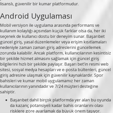
lisanslı, güvenilir bir kumar platformudur.
Android Uygulaması
Mobil versiyon ile uygulama arasında performans ve
kullanım kolaylığı açısından küçük farklar olsa da, her iki
seçenek de kullanıcı dostu bir deneyim sunar. Başarıbet
güncel giriş, yasal düzenlemeler veya erişim kısıtlamaları
nedeniyle zaman zaman giriş adreslerini güncellemek
zorunda kalabilir. Ancak platform, kullanıcılarının kesintisiz
bir şekilde hizmet almasını sağlamak için güncel giriş
bilgilerini hızlı bir şekilde paylaşır. Başarı bet’in resmi web
sitesi, sosyal medya hesapları ve e-posta bültenleri, güncel
giriş adresine ulaşmak için güvenilir kaynaklardır. Spor
bahisleri ve kumar mobil uygulamamız her zaman
kullanıcılarının yanındadır ve 7/24 müşteri desteğine
sahiptir.
Başarıbet dahil birçok platformda yer alan bu oyunda
da kazanç potansiyeli kadar bahis oranlarını olası
risklere göre ayarlamak da büyük önem taşıyor.