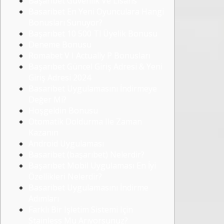
Başarıbet Güvenlik Ve Lisans
Basaribet En Yeni Oyunculara Hangi
Bonusları Sunuyor?
Başarıbet 10 500 Tl Üyelik Bonusu
Deneme Bonusu
Romabet V I Actually P Bonusları
Başarıbet Güncel Giriş Adresi & Yeni
Giriş Adresi 2024
Basaribet Uygulamasını İndirmeye
Değer Mi?
Hoşgeldin Bonusu
Otomatik Doldurma Ile Zaman
Kazanın
Android Uygulaması
Basaribet (başarıbet) Nelerdir?
Başarıbet Mobil Uygulaması En İyi
Özellikleri Nelerdir?
Basaribet Uygulamasını İndirme
Adımları
Farklı Bir Işletim Sistemi Için
Stainless Mu Arıyorsunuz?