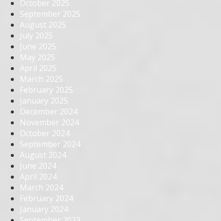
October 2025
September 2025
August 2025
July 2025
June 2025
May 2025
April 2025
March 2025
February 2025
January 2025
December 2024
November 2024
October 2024
September 2024
August 2024
June 2024
April 2024
March 2024
February 2024
January 2024
September 2023