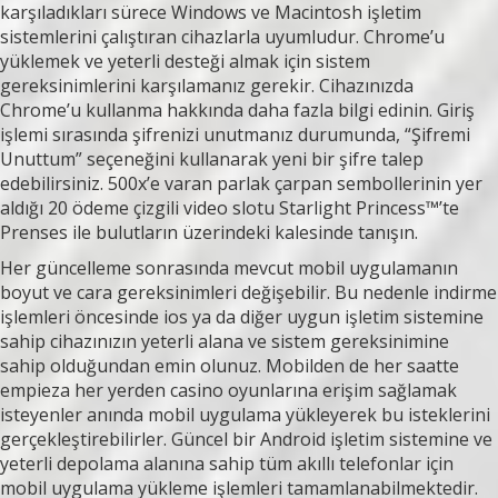
karşıladıkları sürece Windows ve Macintosh işletim
sistemlerini çalıştıran cihazlarla uyumludur. Chrome’u
yüklemek ve yeterli desteği almak için sistem
gereksinimlerini karşılamanız gerekir. Cihazınızda
Chrome’u kullanma hakkında daha fazla bilgi edinin. Giriş
işlemi sırasında şifrenizi unutmanız durumunda, “Şifremi
Unuttum” seçeneğini kullanarak yeni bir şifre talep
edebilirsiniz. 500x’e varan parlak çarpan sembollerinin yer
aldığı 20 ödeme çizgili video slotu Starlight Princess™’te
Prenses ile bulutların üzerindeki kalesinde tanışın.
Her güncelleme sonrasında mevcut mobil uygulamanın
boyut ve cara gereksinimleri değişebilir. Bu nedenle indirme
işlemleri öncesinde ios ya da diğer uygun işletim sistemine
sahip cihazınızın yeterli alana ve sistem gereksinimine
sahip olduğundan emin olunuz. Mobilden de her saatte
empieza her yerden casino oyunlarına erişim sağlamak
isteyenler anında mobil uygulama yükleyerek bu isteklerini
gerçekleştirebilirler. Güncel bir Android işletim sistemine ve
yeterli depolama alanına sahip tüm akıllı telefonlar için
mobil uygulama yükleme işlemleri tamamlanabilmektedir.