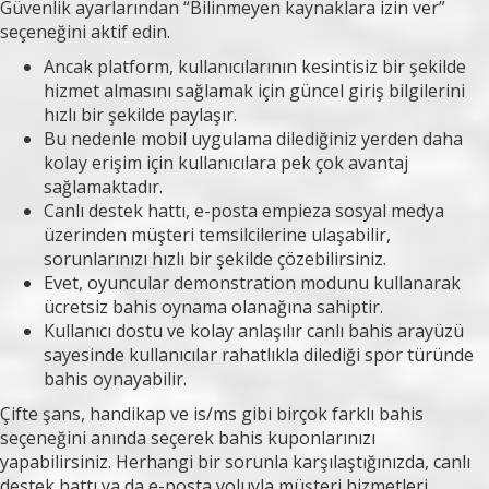
Güvenlik ayarlarından “Bilinmeyen kaynaklara izin ver”
seçeneğini aktif edin.
Ancak platform, kullanıcılarının kesintisiz bir şekilde
hizmet almasını sağlamak için güncel giriş bilgilerini
hızlı bir şekilde paylaşır.
Bu nedenle mobil uygulama dilediğiniz yerden daha
kolay erişim için kullanıcılara pek çok avantaj
sağlamaktadır.
Canlı destek hattı, e-posta empieza sosyal medya
üzerinden müşteri temsilcilerine ulaşabilir,
sorunlarınızı hızlı bir şekilde çözebilirsiniz.
Evet, oyuncular demonstration modunu kullanarak
ücretsiz bahis oynama olanağına sahiptir.
Kullanıcı dostu ve kolay anlaşılır canlı bahis arayüzü
sayesinde kullanıcılar rahatlıkla dilediği spor türünde
bahis oynayabilir.
Çifte şans, handikap ve is/ms gibi birçok farklı bahis
seçeneğini anında seçerek bahis kuponlarınızı
yapabilirsiniz. Herhangi bir sorunla karşılaştığınızda, canlı
destek hattı ya da e-posta yoluyla müşteri hizmetleri