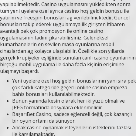
yapılabilmektedir. Casino uygulamasını yükledikten sonra
tüm yeni üyelere özel ayrıca casino hoş geldin bonusu ile
yatırım ve freespin bonusları ag verilebilmektedir. Güncel
bonusları takip ederek uygulamaya ilk girişten itibaren
avantajlı pek çok promosyon ile online casino
uygulamasının tadını çıkarabilirsiniz. Geleneksel
kumarhanelerin en sevilen masa oyunlarına mobil
cihazlardan ag kolayca ulaşılabilir. Özellikle son yıllarda
gerçek krupiyeler eşliğinde sunulan canlı casino oyunlarının
birçoğu mobil uygulama ile daha fazla kişinin erişimine
ulaşmayı başardı.
Yeni üyelere özel hoş geldin bonuslarının yanı sıra pek
çok farklı kategoride geçerli online casino empieza
bahis bonusları kullanılabilmektedir.
Bunun yanında kesin olarak her iki yüzü olmalı ve
JPEG formatında dosyalara eklenmelidir.
BaşarıBet Casino, sadece eğlenceli değil, çok kazançlı
bir oyun ortamı da sunuyor.
Ancak casino oynamak isteyenlerin isteklerini fazlası
ile karşılamaktadır.