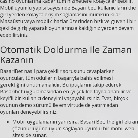
casino oyunlarına kadar tüm hizmetlere kolayca erişebilir.
Mobil uyumlu yapısı sayesinde Başarı bet, kullanıcıların the
girl yerden kolayca erişim sağlamasını mümkün kılar.
Masaüstü veya mobil cihazlar üzerinden hızlı ve güvenli bir
şekilde giriş yaparak oyunlarınıza kaldığınız yerden devam
edebilirsiniz.
Otomatik Doldurma Ile Zaman
Kazanın
BasariBet nasıl para çekilir sorusunu cevaplarken
oyuncular, tüm ödüllerin başarıyla bahis edilmesi
gerektiğini unutmamalıdır. Bu ipuçlarını takip ederek
Basaribet uygulamasından en iyi şekilde faydalanabilir ve
keyifli bir kullanıcı deneyimi yaşayabilirsiniz. Evet, birçok
oyunun demo sürümü ile em virtude de yatırmadan
oyunları deneyebilirsiniz.
Mobil uygulamanın yanı sıra, Basari Bet, the girl ekran
çözünürlüğüne uyum sağlayan uyumlu bir mobil web
sitesi de sunar.