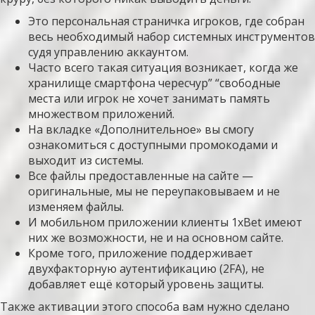
Это персональная страничка игроков, где собран
весь необходимый набор системных инструментов
судя управлению аккаунтом.
Часто всего такая ситуация возникает, когда же
хранилище смартфона чересчур” “свободные
места или игрок не хочет занимать память
множеством приложений.
На вкладке «Дополнительное» вы смогу
ознакомиться с доступными промокодами и
выходит из системы.
Все файлы предоставленные на сайте —
оригинальные, мы не переупаковываем и не
изменяем файлы.
И мобильном приложении клиенты 1xBet имеют
них же возможности, не и на основном сайте.
Кроме того, приложение поддерживает
двухфакторную аутентификацию (2FA), не
добавляет ещё который уровень защиты.
Также активации этого способа вам нужно сделано