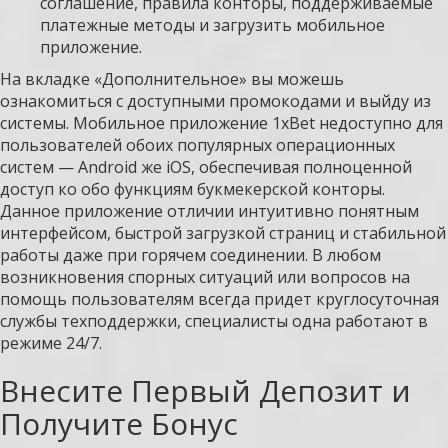
соглашение, правила конторы, поддерживаемые
платежные методы и загрузить мобильное
приложение.
На вкладке «Дополнительное» вы можешь
ознакомиться с доступными промокодами и выйду из
системы. Мобильное приложение 1xBet недоступно для
пользователей обоих популярных операционных
систем — Android же iOS, обеспечивая полноценной
доступ ко обо функциям букмекерской конторы.
Данное приложение отличии интуитивно понятным
интерфейсом, быстрой загрузкой страниц и стабильной
работы даже при горячем соединении. В любом
возникновения спорных ситуаций или вопросов на
помощь пользователям всегда придет круглосуточная
службы техподдержки, специалисты одна работают в
режиме 24/7.
Внесите Первый Депозит и
Получите Бонус