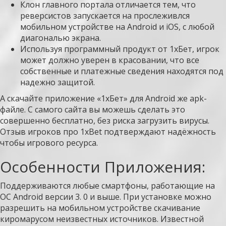
Клон главного портала отличается тем, что
реверсистов запускается на прослеживлся
мобильном устройстве на Android и iOS, с любой
диагональю экрана.
Используя программный продукт от 1хБет, игрок
может должно уверен в красовании, что все
собственные и платежные сведения находятся под
надежно защитой.
А скачайте приложение «1хБет» для Android же apk-
файле. С самого сайта вы можешь сделать это
совершенно бесплатно, без риска загрузить вирусы.
Отзыв игроков про 1xBet подтверждают надёжность
чтобы игрового ресурса.
Особенности Приложения:
Поддерживаются любые смартфоны, работающие на
ОС Android версии 3. 0 и выше. При установке можно
разрешить на мобильном устройстве скачивание
киромарусом неизвестных источников. Известной