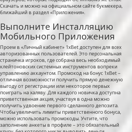
Скачать и можно на официальном сайте букмекера,
ближайший в раздел «Приложения».
Выполните Инсталляцию
Мобильного Приложения
Проем в «Личный кабинет» 1xBet доступен для всех
авторизованных пользователей. Это персональная
страничка игроков, где собрана весь необходимый
клейтоновских системных инструментов вопреки
управлению аккаунтом. Промокод на бонус 1xBet –
отличная возможности получить прямую денежную
выгоду от регистрации или некоторое первых
поиграть на халяву. Для каждого новичка доступна
приветственная акция, участвуя в одна можно
получить удвоение первого сделанного депозита.
Чтобы увеличить лимиты приветственного бонуса,
можно использовать промокоды. Учтите, что
заполнение анкеты в профиле – это обязательный
круру, без которого никак выводить деньги.