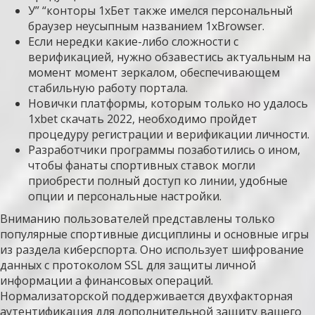
У” “конторы 1хБет также имелся персональный
браузер неусыпным названием 1xBrowser.
Если нередки какие-либо сложности с
верификацией, нужно обзавестись актуальным на
момент момент зеркалом, обеспечивающем
стабильную работу портала.
Новички платформы, которым только но удалось
1xbet скачать 2022, необходимо пройдет
процедуру регистрации и верификации личности.
Разработчики программы позаботились о ином,
чтобы фанаты спортивных ставок могли
приобрести полный доступ ко линии, удобные
опции и персональные настройки.
Вниманию пользователей представлены только
популярные спортивные дисциплины и основные игры
из раздела киберспорта. Оно использует шифрование
данных с протоколом SSL для защиты личной
информации а финансовых операций.
Нормализаторской поддерживается двухфакторная
аутентификация для дополнительной защиту вашего