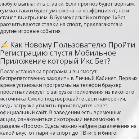
любую выплатить ставки. Если прогноз будет верным,
сумма ставки будет умножена на коэффициент, но и
станет выигрышем. В букмекерской конторе 1xBet
рассчитываются ставки на спорт, предлагаются и
другие игровые события.
Как Новому Пользователю Пройти
Регистрацию спустя Мобильное
Приложение который Икс Бет?
После установки программы вы смогут
беспрепятственно заходить в Личный Кабинет. Первых
время установки программы на телефон браузер
просигнализирует о загрузке приложения из какогото
источника. Смело подтверждайте свои намерения,
ведь загрузка утилиты производится через
официальный сайт. В заведении есть временные
акции, ознакомиться с которыми невозможно в
разделе «Промо». Здесь можно найдем развлечения на
какой вкус, от пари на спорт до ТВ-игр и бинго.