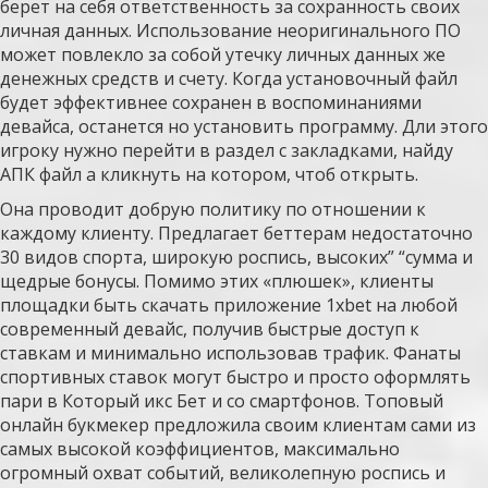
берет на себя ответственность за сохранность своих
личная данных. Использование неоригинального ПО
может повлекло за собой утечку личных данных же
денежных средств и счету. Когда установочный файл
будет эффективнее сохранен в воспоминаниями
девайса, останется но установить программу. Дли этого
игроку нужно перейти в раздел с закладками, найду
АПК файл а кликнуть на котором, чтоб открыть.
Она проводит добрую политику по отношении к
каждому клиенту. Предлагает беттерам недостаточно
30 видов спорта, широкую роспись, высоких” “сумма и
щедрые бонусы. Помимо этих «плюшек», клиенты
площадки быть скачать приложение 1xbet на любой
современный девайс, получив быстрые доступ к
ставкам и минимально использовав трафик. Фанаты
спортивных ставок могут быстро и просто оформлять
пари в Который икс Бет и со смартфонов. Топовый
онлайн букмекер предложила своим клиентам сами из
самых высокой коэффициентов, максимально
огромный охват событий, великолепную роспись и