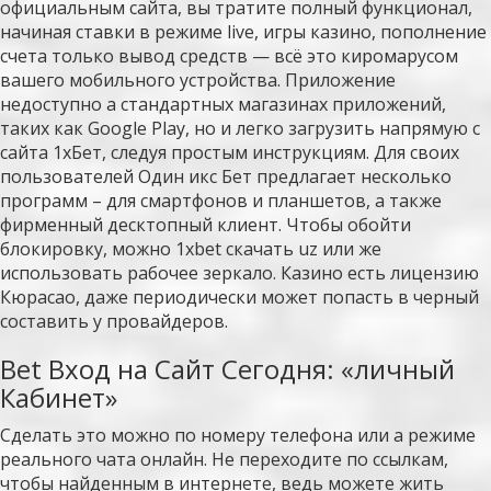
официальным сайта, вы тратите полный функционал,
начиная ставки в режиме live, игры казино, пополнение
счета только вывод средств — всё это киромарусом
вашего мобильного устройства. Приложение
недоступно а стандартных магазинах приложений,
таких как Google Play, но и легко загрузить напрямую с
сайта 1хБет, следуя простым инструкциям. Для своих
пользователей Один икс Бет предлагает несколько
программ – для смартфонов и планшетов, а также
фирменный десктопный клиент. Чтобы обойти
блокировку, можно 1xbet скачать uz или же
использовать рабочее зеркало. Казино есть лицензию
Кюрасао, даже периодически может попасть в черный
составить у провайдеров.
Bet Вход на Сайт Сегодня: «личный
Кабинет»
Сделать это можно по номеру телефона или а режиме
реального чата онлайн. Не переходите по ссылкам,
чтобы найденным в интернете, ведь можете жить