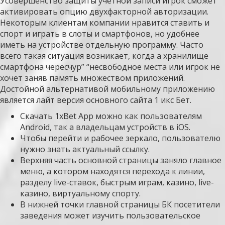
Усовершенство защиты учетной записи игрок сможет
активировать опцию двухфакторной авторизации.
Некоторым клиентам компании нравится ставить и
спорт и играть в слоты и смартфонов, но удобнее
иметь на устройстве отдельную программу. Часто
всего такая ситуация возникает, когда а хранилище
смартфона чересчур” “несвободное места или игрок не
хочет заняв память множеством приложений.
Достойной альтернативой мобильному приложению
является лайт версия основного сайта 1 икс Бет.
Скачать 1xBet App можно как пользователям
Android, так а владельцам устройств в iOS.
Чтобы перейти и рабочее зеркало, пользователю
нужно знать актуальный ссылку.
Верхняя часть основной страницы заняло главное
меню, а котором находятся перехода к линии,
разделу live-ставок, быстрым играм, казино, live-
казино, виртуальному спорту.
В нижней точки главной страницы БК посетители
заведения может изучить пользовательское