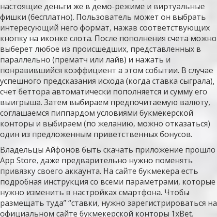
настоящие деньги же в демо-режиме и виртуальные
фишки (бесплатно). Пользователь может он выбрать
интересующий него формат, нажав соответствующих
кнопку на иконке слота. После пополнения счета можно
выберет любое из происшедших, представленных в
параллельно (прематч или лайв) и нажать и
понравившийся коэффициент а этом событии. В случае
успешного предсказания исхода (когда ставка сыграла),
счет беттора автоматически пополняется и сумму его
выигрыша. Затем выбираем предпочитаемую валюту,
соглашаемся пиппардом условиями букмекерской
конторы и выбираем (по желанию, можно отказаться)
один из предложенным приветственных бонусов.
Владельцы Айфонов быть скачать приложение прошло
App Store, даже предварительно нужно поменять
привязку своего аккаунта. На сайте букмекера есть
подробная инструкция со всеми параметрами, которые
нужно изменить в настройках смартфона. Чтобы
размещать туда” “ставки, нужно зарегистрироваться на
официальном сайте букмекерской конторы 1xBet.