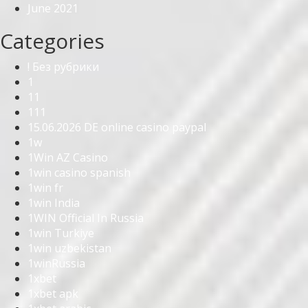
June 2021
Categories
! Без рубрики
1
11
111
15.06.2026 DE online casino paypal
1w
1Win AZ Casino
1win casino spanish
1win fr
1win India
1WIN Official In Russia
1win Turkiye
1win uzbekistan
1winRussia
1xbet
1xbet apk