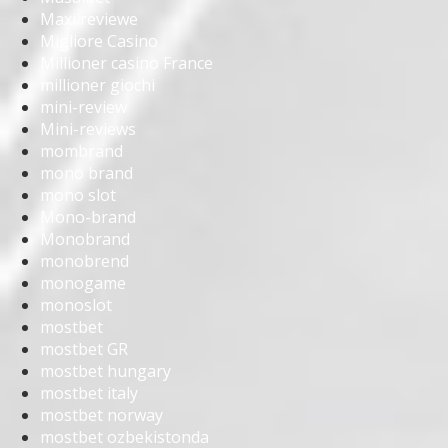
Maxi reviewe
Migliore Casino
Millioner casino France
millioner giochi
mini-review
Mini-reviews
mombrand
mono brand
mono slot
Mono-brand
Monobrand
monobrend
monogame
monoslot
mostbet
mostbet GR
mostbet hungary
mostbet italy
mostbet norway
mostbet ozbekistonda