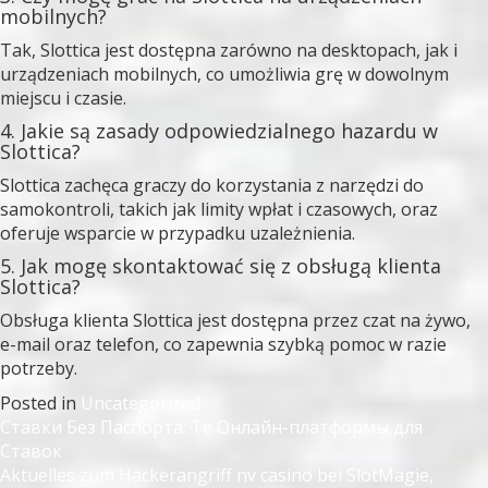
mobilnych?
Tak, Slottica jest dostępna zarówno na desktopach, jak i
urządzeniach mobilnych, co umożliwia grę w dowolnym
miejscu i czasie.
4. Jakie są zasady odpowiedzialnego hazardu w
Slottica?
Slottica zachęca graczy do korzystania z narzędzi do
samokontroli, takich jak limity wpłat i czasowych, oraz
oferuje wsparcie w przypadku uzależnienia.
5. Jak mogę skontaktować się z obsługą klienta
Slottica?
Obsługa klienta Slottica jest dostępna przez czat na żywo,
e-mail oraz telefon, co zapewnia szybką pomoc w razie
potrzeby.
Posted in
Uncategorized
Post
Ставки Без Паспорта: Те Онлайн-платформы для
Ставок
navigation
Aktuelles zum Hackerangriff nv casino bei SlotMagie,