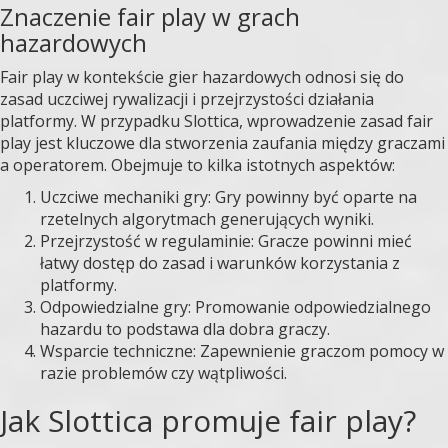
Znaczenie fair play w grach
hazardowych
Fair play w kontekście gier hazardowych odnosi się do
zasad uczciwej rywalizacji i przejrzystości działania
platformy. W przypadku Slottica, wprowadzenie zasad fair
play jest kluczowe dla stworzenia zaufania między graczami
a operatorem. Obejmuje to kilka istotnych aspektów:
Uczciwe mechaniki gry: Gry powinny być oparte na
rzetelnych algorytmach generujących wyniki.
Przejrzystość w regulaminie: Gracze powinni mieć
łatwy dostęp do zasad i warunków korzystania z
platformy.
Odpowiedzialne gry: Promowanie odpowiedzialnego
hazardu to podstawa dla dobra graczy.
Wsparcie techniczne: Zapewnienie graczom pomocy w
razie problemów czy wątpliwości.
Jak Slottica promuje fair play?