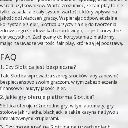
wśród użytkowników. Warto zrozumieć, że fair play to nie
tylko zasada, ale cały system wartości, który wpływa na
jakość doświadczeń graczy. Wspierając odpowiedzialne
korzystanie z gier, Slottica przyczynia się do tworzenia
zdrowszego środowiska hazardowego, co jest korzystne
dla wszystkich. Zachęcamy do korzystania z platformy,
mając na uwadze wartości fair play, które są jej podstawą.
FAQ
1. Czy Slottica jest bezpieczna?
Tak, Slottica wprowadza szereg środków, aby zapewnić
bezpieczeństwo swoim graczom, w tym zabezpieczenia
finansowe i audyty jakości gier.
2. Jakie gry oferuje platforma Slottica?
Slottica oferuje różnorodne gry, w tym automaty, gry
stołowe jak ruletka, blackjack, a także kasyna na żywo z
interaktywnymi krupierami.
3. Czy mogę grać na Slottica na urządzeniach