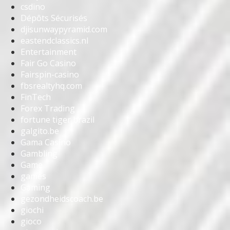
csdino
Dépôts Sécurisés
djisunwaypyramid.com
eastendclassics.nl
Entertainment
Fair Go Casino
Fairspin-casino
fbsrealtyhq.com
FinTech
Forex Trading
fortune tiger brazil
galgito.be
Gama Casino
Gambling
Game
games
Gaming
gezondheidscoach.be
giochi
gioco