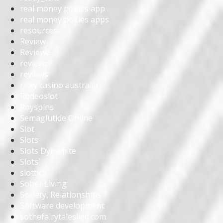
real money pokies app
real money pokies apps
resources
Review
Reviewe
reviewer
reviews
ricky casino australia
Rodeoslot
Royspins
Semaglutide Online
Slot
Slots
Slots Dynamite
Slots`
slottica
Sober Living
Society, Relationships
Software development
sothefairytaleslied.com