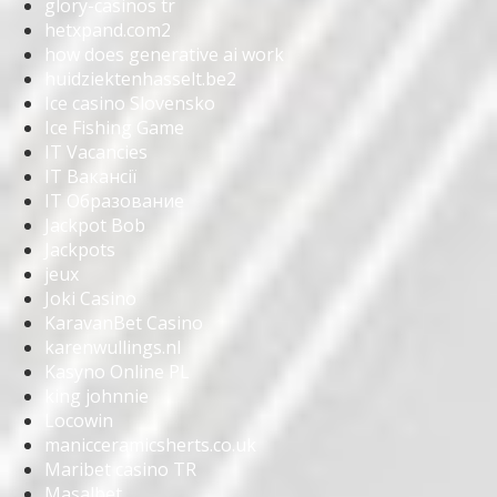
glory-casinos tr
hetxpand.com2
how does generative ai work
huidziektenhasselt.be2
Ice casino Slovensko
Ice Fishing Game
IT Vacancies
IT Вакансії
IT Образование
Jackpot Bob
Jackpots
jeux
Joki Casino
KaravanBet Casino
karenwullings.nl
Kasyno Online PL
king johnnie
Locowin
manicceramicsherts.co.uk
Maribet casino TR
Masalbet