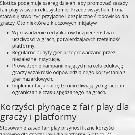
Slottica podejmuje szereg działań, aby promować zasady
fair play w swoim ekosystemie. Przede wszystkim firma
stara się stworzyć przyjazne i bezpieczne środowisko dla
graczy. Oto niektóre z kluczowych inicjatyw:
Wprowadzenie certyfikatów bezpieczeństwa i
uczciwości w grach, potwierdzających rzetelność
platformy.
Regularne audyty gier przeprowadzane przez
niezależne instytucje.
Prowadzenie kampanii mających na celu edukację
graczy w zakresie odpowiedzialnego korzystania z
gier hazardowych.
Implementacja narzędzi umożliwiających graczom
ograniczanie czasu spędzanego na grach.
Korzyści płynące z fair play dla
graczy i platformy
Stosowanie zasad fair play przynosi liczne korzyści
zarówno dla graczy, jak i dla platformy Slottica. W