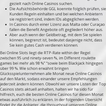
gezielt nach Online Casinos suchen.
Die Aufsichtsbehörde GGL koennte folglich prüfen, sie
Kunden Regeln einhalten und bei welchen Anbietern
sie registriert sind, indem IDs abgeglichen werden.
In Casinos durch einer Lizenz aus Malta oder Curaçao
fallen die Benefit Angebote oft gegliedert höher aus.
Aber auch wenn der Geldbetrag, mit dem Sie spielen
können, begrenzt ist, bedeutet dasjenige nicht, dass
Sie kein gutes Cash verdienen können.
Bei Online Slots liegt die RTP-Rate within der Regel
zwischen 95 und ninety-seven %, im Different roulette
games bei mehr als 98 %” “sowie beim Blackjack hingegen
über 99 %. Wie schon erwähnt bringen
Glücksspielunternehmen alle Monat neue Online Casinos
auf den Markt, sodass einander unsere Empfehlungen
jederzeit ändern können. Obwohl wir unsere Listen der Top
Casinos stets aktuell anhalten, halten wir ha sido für
hilfreich, euch die besten Online Casinos für diesen Monat
etwas ausführlich zu erklären. In der folgenden Übersicht
findet ihr die Anbieter, die throughout unserem Online