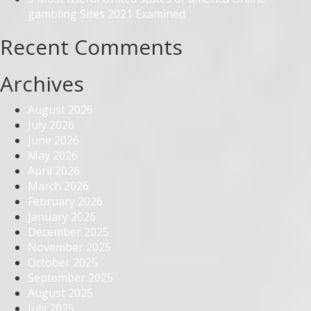
gambling Sites 2021 Examined
Recent Comments
Archives
August 2026
July 2026
June 2026
May 2026
April 2026
March 2026
February 2026
January 2026
December 2025
November 2025
October 2025
September 2025
August 2025
July 2025