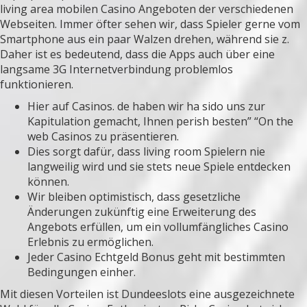
living area mobilen Casino Angeboten der verschiedenen
Webseiten. Immer öfter sehen wir, dass Spieler gerne vom
Smartphone aus ein paar Walzen drehen, während sie z.
Daher ist es bedeutend, dass die Apps auch über eine
langsame 3G Internetverbindung problemlos
funktionieren.
Hier auf Casinos. de haben wir ha sido uns zur
Kapitulation gemacht, Ihnen perish besten” “On the
web Casinos zu präsentieren.
Dies sorgt dafür, dass living room Spielern nie
langweilig wird und sie stets neue Spiele entdecken
können.
Wir bleiben optimistisch, dass gesetzliche
Änderungen zukünftig eine Erweiterung des
Angebots erfüllen, um ein vollumfängliches Casino
Erlebnis zu ermöglichen.
Jeder Casino Echtgeld Bonus geht mit bestimmten
Bedingungen einher.
Mit diesen Vorteilen ist Dundeeslots eine ausgezeichnete