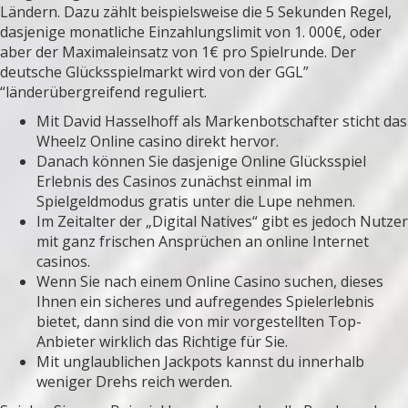
Ländern. Dazu zählt beispielsweise die 5 Sekunden Regel,
dasjenige monatliche Einzahlungslimit von 1. 000€, oder
aber der Maximaleinsatz von 1€ pro Spielrunde. Der
deutsche Glücksspielmarkt wird von der GGL”
“länderübergreifend reguliert.
Mit David Hasselhoff als Markenbotschafter sticht das
Wheelz Online casino direkt hervor.
Danach können Sie dasjenige Online Glücksspiel
Erlebnis des Casinos zunächst einmal im
Spielgeldmodus gratis unter die Lupe nehmen.
Im Zeitalter der „Digital Natives“ gibt es jedoch Nutzer
mit ganz frischen Ansprüchen an online Internet
casinos.
Wenn Sie nach einem Online Casino suchen, dieses
Ihnen ein sicheres und aufregendes Spielerlebnis
bietet, dann sind die von mir vorgestellten Top-
Anbieter wirklich das Richtige für Sie.
Mit unglaublichen Jackpots kannst du innerhalb
weniger Drehs reich werden.