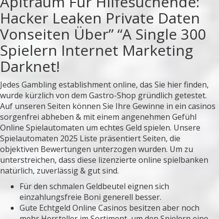
Apltraum Für Hilfesuchende:
Hacker Leaken Private Daten
Vonseiten Über” “A Single 300
Spielern Internet Marketing
Darknet!
Jedes Gambling establishment online, das Sie hier finden,
wurde kürzlich von dem Gastro-Shop gründlich getestet.
Auf unseren Seiten können Sie Ihre Gewinne in ein casinos
sorgenfrei abheben & mit einem angenehmen Gefühl
Online Spielautomaten um echtes Geld spielen. Unsere
Spielautomaten 2025 Liste präsentiert Seiten, die
objektiven Bewertungen unterzogen wurden. Um zu
unterstreichen, dass diese lizenzierte online spielbanken
natürlich, zuverlässig & gut sind.
Für den schmalen Geldbeutel eignen sich
einzahlungsfreie Boni generell besser.
Gute Echtgeld Online Casinos besitzen aber noch
mehr Hersteller im Sortiment, um den Spielern eine