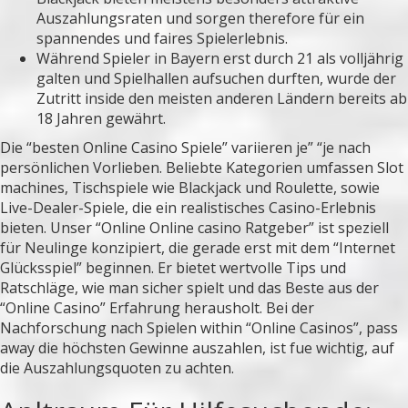
Auszahlungsraten und sorgen therefore für ein
spannendes und faires Spielerlebnis.
Während Spieler in Bayern erst durch 21 als volljährig
galten und Spielhallen aufsuchen durften, wurde der
Zutritt inside den meisten anderen Ländern bereits ab
18 Jahren gewährt.
Die “besten Online Casino Spiele” variieren je” “je nach
persönlichen Vorlieben. Beliebte Kategorien umfassen Slot
machines, Tischspiele wie Blackjack und Roulette, sowie
Live-Dealer-Spiele, die ein realistisches Casino-Erlebnis
bieten. Unser “Online Online casino Ratgeber” ist speziell
für Neulinge konzipiert, die gerade erst mit dem “Internet
Glücksspiel” beginnen. Er bietet wertvolle Tips und
Ratschläge, wie man sicher spielt und das Beste aus der
“Online Casino” Erfahrung herausholt. Bei der
Nachforschung nach Spielen within “Online Casinos”, pass
away die höchsten Gewinne auszahlen, ist fue wichtig, auf
die Auszahlungsquoten zu achten.