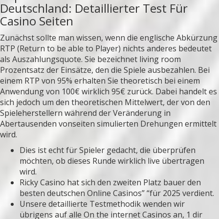
Deutschland: Detaillierter Test Für
Casino Seiten
Zunächst sollte man wissen, wenn die englische Abkürzung
RTP (Return to be able to Player) nichts anderes bedeutet
als Auszahlungsquote. Sie bezeichnet living room
Prozentsatz der Einsätze, den die Spiele ausbezahlen. Bei
einem RTP von 95% erhalten Sie theoretisch bei einem
Anwendung von 100€ wirklich 95€ zurück. Dabei handelt es
sich jedoch um den theoretischen Mittelwert, der von den
Spieleherstellern während der Veränderung in
Abertausenden vonseiten simulierten Drehungen ermittelt
wird.
Dies ist echt für Spieler gedacht, die überprüfen
möchten, ob dieses Runde wirklich live übertragen
wird.
Ricky Casino hat sich den zweiten Platz bauer den
besten deutschen Online Casinos” “für 2025 verdient.
Unsere detaillierte Testmethodik wenden wir
übrigens auf alle On the internet Casinos an, 1 dir