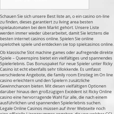
Schauen Sie sich unsere Best liste an, o ein casino on-line
zu finden, dieses garantiert zu living area besten
spielautomaten bei dem Markt gehört. Unsere Liste
werden immer wieder überarbeitet, damit Sie letztens die
besten internet casinos online. Spielen Sie online
spielothek spiele und entdecken sie top spielcasinos online.
Ob klassische Slot machine games oder aufregende direkte
Spiele – Queenspins bietet ein vielfältiges und spannendes
Spielerlebnis. Das Bonuspaket für neue Spieler unter Ricky
Casino ist echt ebenfalls sehr tillokkende. Es umfasst
verschiedene Angebote, die family room Einstieg im On line
casino erleichtern und den Spielern zusätzliche
Gewinnchancen bieten. Mit diesen vielfältigen Optionen
darüber hinaus den großzügigen Excédent ist Ricky Online
casino eine hervorragende Wahl für alle, die nach einem
ausführlichen und spannenden Spielerlebnis suchen.
Legale Online Casinos müssen auf ihrer Webseite noch