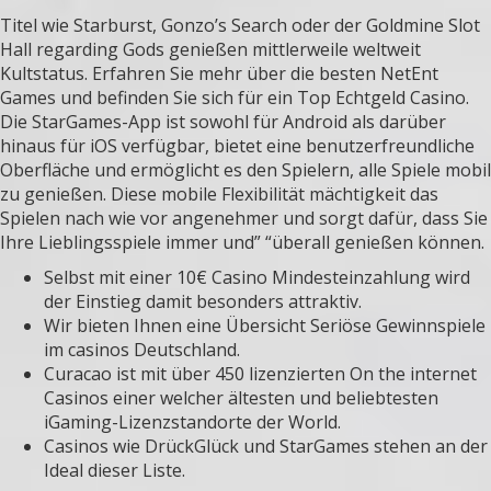
Titel wie Starburst, Gonzo’s Search oder der Goldmine Slot
Hall regarding Gods genießen mittlerweile weltweit
Kultstatus. Erfahren Sie mehr über die besten NetEnt
Games und befinden Sie sich für ein Top Echtgeld Casino.
Die StarGames-App ist sowohl für Android als darüber
hinaus für iOS verfügbar, bietet eine benutzerfreundliche
Oberfläche und ermöglicht es den Spielern, alle Spiele mobil
zu genießen. Diese mobile Flexibilität mächtigkeit das
Spielen nach wie vor angenehmer und sorgt dafür, dass Sie
Ihre Lieblingsspiele immer und” “überall genießen können.
Selbst mit einer 10€ Casino Mindesteinzahlung wird
der Einstieg damit besonders attraktiv.
Wir bieten Ihnen eine Übersicht Seriöse Gewinnspiele
im casinos Deutschland.
Curacao ist mit über 450 lizenzierten On the internet
Casinos einer welcher ältesten und beliebtesten
iGaming-Lizenzstandorte der World.
Casinos wie DrückGlück und StarGames stehen an der
Ideal dieser Liste.