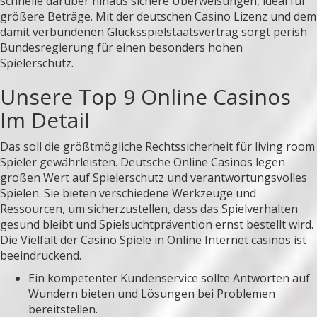
schnelle darüber hinaus sichere Überweisungen, ideal für
größere Beträge. Mit der deutschen Casino Lizenz und dem
damit verbundenen Glücksspielstaatsvertrag sorgt perish
Bundesregierung für einen besonders hohen
Spielerschutz.
Unsere Top 9 Online Casinos
Im Detail
Das soll die größtmögliche Rechtssicherheit für living room
Spieler gewährleisten. Deutsche Online Casinos legen
großen Wert auf Spielerschutz und verantwortungsvolles
Spielen. Sie bieten verschiedene Werkzeuge und
Ressourcen, um sicherzustellen, dass das Spielverhalten
gesund bleibt und Spielsuchtprävention ernst bestellt wird.
Die Vielfalt der Casino Spiele in Online Internet casinos ist
beeindruckend.
Ein kompetenter Kundenservice sollte Antworten auf
Wundern bieten und Lösungen bei Problemen
bereitstellen.