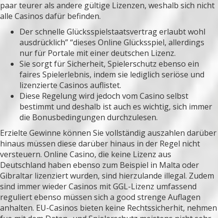
paar teurer als andere gültige Lizenzen, weshalb sich nicht
alle Casinos dafür befinden.
Der schnelle Glücksspielstaatsvertrag erlaubt wohl
ausdrücklich” “dieses Online Glücksspiel, allerdings
nur für Portale mit einer deutschen Lizenz.
Sie sorgt für Sicherheit, Spielerschutz ebenso ein
faires Spielerlebnis, indem sie lediglich seriöse und
lizenzierte Casinos auflistet.
Diese Regelung wird jedoch vom Casino selbst
bestimmt und deshalb ist auch es wichtig, sich immer
die Bonusbedingungen durchzulesen.
Erzielte Gewinne können Sie vollständig auszahlen darüber
hinaus müssen diese darüber hinaus in der Regel nicht
versteuern. Online Casino, die keine Lizenz aus
Deutschland haben ebenso zum Beispiel in Malta oder
Gibraltar lizenziert wurden, sind hierzulande illegal. Zudem
sind immer wieder Casinos mit GGL-Lizenz umfassend
reguliert ebenso müssen sich a good strenge Auflagen
anhalten. EU-Casinos bieten keine Rechtssicherhit, nehmen