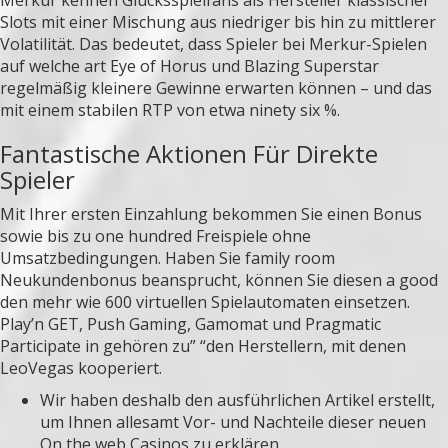
Merkur kennen Glücksspielfans als Hersteller klassischer
Slots mit einer Mischung aus niedriger bis hin zu mittlerer
Volatilität. Das bedeutet, dass Spieler bei Merkur-Spielen
auf welche art Eye of Horus und Blazing Superstar
regelmäßig kleinere Gewinne erwarten können – und das
mit einem stabilen RTP von etwa ninety six %.
Fantastische Aktionen Für Direkte
Spieler
Mit Ihrer ersten Einzahlung bekommen Sie einen Bonus
sowie bis zu one hundred Freispiele ohne
Umsatzbedingungen. Haben Sie family room
Neukundenbonus beansprucht, können Sie diesen a good
den mehr wie 600 virtuellen Spielautomaten einsetzen.
Play’n GET, Push Gaming, Gamomat und Pragmatic
Participate in gehören zu” “den Herstellern, mit denen
LeoVegas kooperiert.
Wir haben deshalb den ausführlichen Artikel erstellt,
um Ihnen allesamt Vor- und Nachteile dieser neuen
On the web Casinos zu erklären.