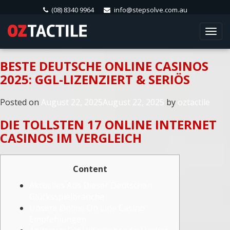
(08) 8340 9964
info@stepsolve.com.au
Togg
navi
BESTE DEUTSCHE ONLINE CASINOS
2025: GGL-LIZENZIERT & SERIÖS
Posted on
August 22, 2025
August 22, 2025
by
oztactile
DIE TOLLSTEN 17 ONLINE INTERNET
CASINOS IM VERGLEICH
Content
Aktuelles Aus Dieser Deutschen
Glücksspielbranche
Unsere Online On Line Casino
Empfehlungen