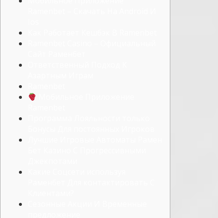
Мобильное Приложение
Ramenbet – Скачать На Android И
Ios
Как Работает Кешбэк В Ramenbet
Ramenbet Casino – Официальный
Сайт Раменбет
Ответственный Подход К
Азартным Играм
Ramenbet
Мобильное Приложение
Ramenbet
Программа Лояльности только
Бонусы Для постоянных Игроков
Лучшие Игровые Автоматы Рамен
Бет Казино С Прогрессивными
Джекпотами
Какие Соцсети используя
Раменбет Для контактировать С
Клиентами?
Сезонные Акции И Временные
предложение