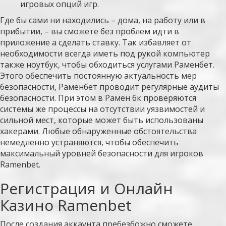
игровых опций игр.
Где бы сами ни находились – дома, на работу или в
прибытии, – вы сможете без проблем идти в
приложение а сделать ставку. Так избавляет от
необходимости всегда иметь под рукой компьютер
также ноутбук, чтобы обходиться услугами Раменбет.
Этого обеспечить постоянную актуальность мер
безопасности, Раменбет проводит регулярные аудиты
безопасности. При этом в Рамен бк проверяются
системы же процессы на отсутствии уязвимостей и
сильной мест, которые может быть использованы
хакерами. Любые обнаруженные обстоятельства
немедленно устраняются, чтобы обеспечить
максимальный уровней безопасности для игроков
Ramenbet.
Регистрация и Онлайн
Казино Ramenbet
После создания аккаунта пребезбожно сможете