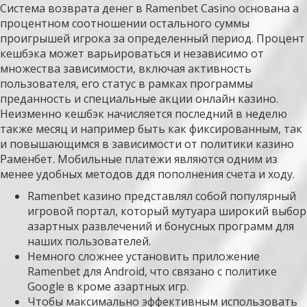
Система возврата денег в Ramenbet Casino основана а
процентном соотношении остального суммы
проигрышей игрока за определенный период. Процент
кешбэка может варьироваться и независимо от
множества зависимости, включая активность
пользователя, его статус в рамках программы
преданность и специальные акции онлайн казино.
Неизменно кешбэк начисляется последний в неделю
также месяц и например быть как фиксированным, так
и повышающимся в зависимости от политики казино
Раменбет. Мобильные платежи являются одним из
менее удобных методов ддя пополнения счета и ходу.
Ramenbet казино представлял собой популярный
игровой портал, который мутуара широкий выбор
азартных развлечений и бонусных программ для
наших пользователей.
Немного сложнее установить приложение
Ramenbet для Android, что связано с политике
Google в кроме азартных игр.
Чтобы максимально эффективным использовать