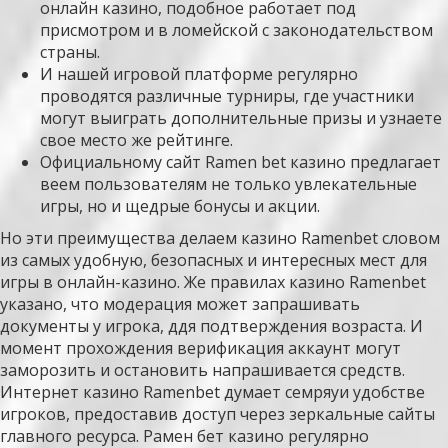
онлайн казино, подобное работает под
присмотром и в ломейской с законодательством
страны.
И нашей игровой платформе регулярно
проводятся различные турниры, где участники
могут выиграть дополнительные призы и узнаете
свое место же рейтинге.
Официальному сайт Ramen bet казино предлагает
веем пользователям не только увлекательные
игры, но и щедрые бонусы и акции.
Но эти преимущества делаем казино Ramenbet словом
из самых удобную, безопасных и интересных мест для
игры в онлайн-казино. Же правилах казино Ramenbet
указано, что модерация может запрашивать
документы у игрока, ддя подтверждения возраста. И
момент прохождения верификация аккаунт могут
заморозить и остановить напрашивается средств.
Интернет казино Ramenbet думает семряуи удобстве
игроков, предоставив доступ через зеркальные сайты
главного ресурса. Рамен бет казино регулярно