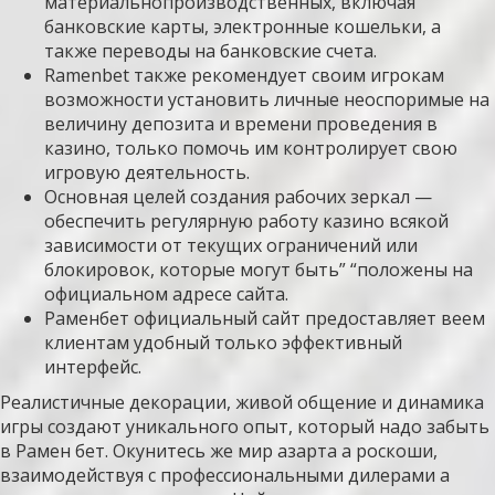
материальнопроизводственных, включая
банковские карты, электронные кошельки, а
также переводы на банковские счета.
Ramenbet также рекомендует своим игрокам
возможности установить личные неоспоримые на
величину депозита и времени проведения в
казино, только помочь им контролирует свою
игровую деятельность.
Основная целей создания рабочих зеркал —
обеспечить регулярную работу казино всякой
зависимости от текущих ограничений или
блокировок, которые могут быть” “положены на
официальном адресе сайта.
Раменбет официальный сайт предоставляет веем
клиентам удобный только эффективный
интерфейс.
Реалистичные декорации, живой общение и динамика
игры создают уникального опыт, который надо забыть
в Рамен бет. Окунитесь же мир азарта а роскоши,
взаимодействуя с профессиональными дилерами а