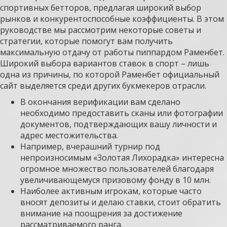
спортивных бетторов, предлагая широкий выбор
рынков и конкурентоспособные коэффициенты. В этом
руководстве мы рассмотрим некоторые советы и
стратегии, которые помогут вам получить
максимальную отдачу от работы пиппардом Раменбет.
Широкий выбора вариантов ставок в спорт – лишь
одна из причины, по которой Раменбет официальный
сайт выделяется среди других букмекеров отрасли.
В окончания верификации вам сделано
необходимо предоставить сканы или фотографии
документов, подтверждающих вашу личности и
адрес местожительства.
Например, вчерашний турнир под
непроизносимым «Золотая Лихорадка» интересна
огромное множество пользователей благодаря
увеличивающемуся призовому фонду в 10 млн.
Наиболее активным игрокам, которые часто
вносят депозиты и делаю ставки, стоит обратить
внимание на поощрения за достижение
рассматриваемого ранга.