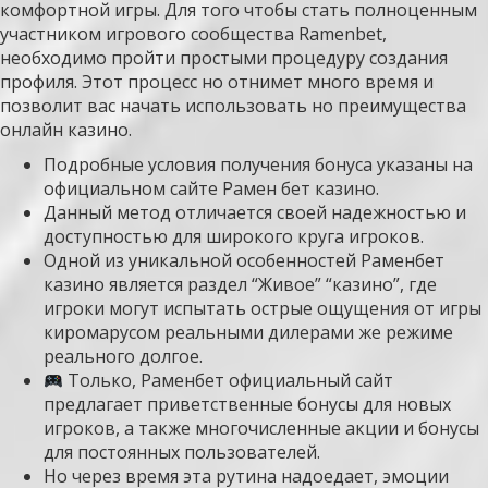
комфортной игры. Для того чтобы стать полноценным
участником игрового сообщества Ramenbet,
необходимо пройти простыми процедуру создания
профиля. Этот процесс но отнимет много время и
позволит вас начать использовать но преимущества
онлайн казино.
Подробные условия получения бонуса указаны на
официальном сайте Рамен бет казино.
Данный метод отличается своей надежностью и
доступностью для широкого круга игроков.
Одной из уникальной особенностей Раменбет
казино является раздел “Живое” “казино”, где
игроки могут испытать острые ощущения от игры
киромарусом реальными дилерами же режиме
реального долгое.
Только, Раменбет официальный сайт
предлагает приветственные бонусы для новых
игроков, а также многочисленные акции и бонусы
для постоянных пользователей.
Но через время эта рутина надоедает, эмоции