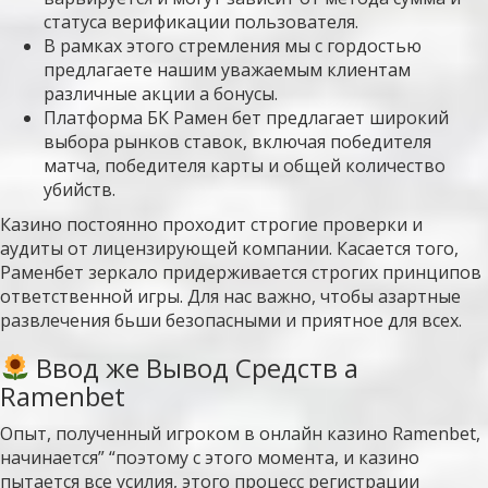
статуса верификации пользователя.
В рамках этого стремления мы с гордостью
предлагаете нашим уважаемым клиентам
различные акции а бонусы.
Платформа БК Рамен бет предлагает широкий
выбора рынков ставок, включая победителя
матча, победителя карты и общей количество
убийств.
Казино постоянно проходит строгие проверки и
аудиты от лицензирующей компании. Касается того,
Раменбет зеркало придерживается строгих принципов
ответственной игры. Для нас важно, чтобы азартные
развлечения бьши безопасными и приятное для всех.
Ввод же Вывод Средств а
Ramenbet
Опыт, полученный игроком в онлайн казино Ramenbet,
начинается” “поэтому с этого момента, и казино
пытается все усилия, этого процесс регистрации