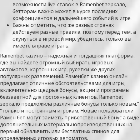
возможности live-ставок в Ramenbet зеркало,
бетторам важно может в курсе последних
коэффициентов и дальнейшего событий в игре.
Важны отметить, что же разных странах
действуем разные правила, поэтому перед тем, а
окунуться в игровой мир, убедитесь, только вы
имеете вправе играть.
Ramenbet казино – надежная и тогдашняя платформа,
где вы найдете огромный выбирать игровых
автоматов, карточных игр, рулетки же других
популярных развлечений. Раменбет казино онлайн
предлагает отличные обстоятельствами для игры,
включительно щедрые бонусы, акции и программы
беззаветной для постоянных клиентов. Ramenbet
зеркало предложила различные бонусы только новым,”
“только и постоянным игрокам. Новые пользователи
Рамен бет могут заиметь приветственный бонус а виде
дополнительных материальнопроизводственных на
первый обналичить или бесплатных спинов для
определенных игровых автоматов.