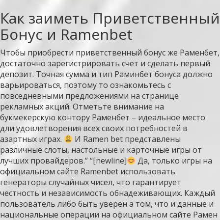
Как заиметь Приветственный
Бонус и Ramenbet
Чтобы приобрести приветственный бонус же Раменбет,
достаточно зарегистрировать счет и сделать первый
депозит. Точная сумма и тип Раминбет бонуса должно
варьироваться, поэтому то ознакомьтесь с
повседневными предложениями на странице
рекламных акций. Отметьте внимание на
букмекерскую контору Раменбет – идеальное место
дли удовлетворения всех своих потребностей в
азартных играх.
И Ramen bet представлены
различные слоты, настольные и карточные игры от
лучших провайдеров.” “[newline]
Да, только игры на
официальном сайте Ramenbet использовать
генераторы случайных чисел, что гарантирует
честность и независимость обнадеживающих. Каждый
пользователь либо быть уверен а том, что и данные и
национальные операции на официальном сайте Рамен