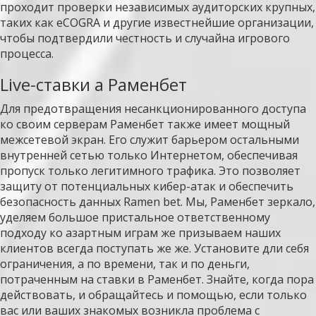
проходит проверки независимых аудиторских крупных,
таких как eCOGRA и другие известнейшие организации,
чтобы подтвердили честность и случайна игрового
процесса.
Live-ставки а Раменбет
Для предотвращения несанкционированного доступа
ко своим серверам Раменбет также имеет мощный
межсетевой экран. Его служит барьером остальными
внутренней сетью только Интернетом, обеспечивая
пропуск только легитимного трафика. Это позволяет
защиту от потенциальных кибер-атак и обеспечить
безопасность данных Ramen bet. Мы, Раменбет зеркало,
уделяем большое пристальное ответственному
подходу ко азартным играм же призываем наших
клиентов всегда поступать же же. Установите дли себя
ограничения, а по времени, так и по деньги,
потраченным на ставки в Раменбет. Знайте, когда пора
действовать, и обращайтесь и помощью, если только
вас или ваших знакомых возникла проблема с