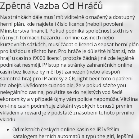
Zpětná Vazba Od Hráčů
Na stránkách dále musí mít viditelně označený a dostupný
herní plán, kde najdete i číslo licence (neboli povolení
Ministerstva financí). Pokud podniká společnost sixth is v
různých formách hazardu – online casinech nebo
kurzovních sázkách, musí žádat o licenci a sepsat herní plán
pro každou s těchto her. Pro hráče je důležité hlídat si, zda
hrají u casin s i9000 licencí, protože žádná jiná zde legálně
podnikat nesmějí. Přístup na stránky zahraničních online
casin bez licence by měl být zamezen (nebo alespoň
samotná hra) pro IP adresy z ČR, light beer toto opatření
lze obejít. Uvědomte cuando ale, že v pokud sázíte you
nelegálního casina, pouštíte se do nejistých vod šedé
ekonomiky a v případě újmy vám policie nepomůže. Většina
on-line casin podmiňuje získání vysokých bonusů prvním
vkladem a reward je v podstatě znásobení tohoto prvního
vkladu.
Od místních českých online kasin se liší větším
katalogem herních automatů a typů the girl, lepšími