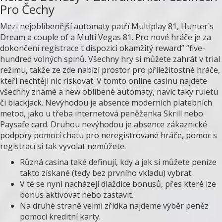
Pro Čechy
Mezi nejoblíbenější automaty patří Multiplay 81, Hunter´s
Dream a couple of a Multi Vegas 81. Pro nové hráče je za
dokončení registrace t dispozici okamžitý reward” “five-
hundred volných spinů. Všechny hry si můžete zahrát v trial
režimu, takže ze zde nabízí prostor pro příležitostné hráče,
kteří nechtějí nic riskovat. V tomto online casinu najdete
všechny známé a new oblíbené automaty, navíc taky ruletu
či blackjack. Nevýhodou je absence moderních platebních
metod, jako u třeba internetová peněženka Skrill nebo
Paysafe card. Druhou nevýhodou je absence zákaznické
podpory pomocí chatu pro neregistrované hráče, pomoc s
registrací si tak vyvolat nemůžete.
Různá casina také definují, kdy a jak si můžete peníze
takto získané (tedy bez prvního vkladu) vybrat.
V té se nyní nacházejí dlaždice bonusů, přes které lze
bonus aktivovat nebo zastavit.
Na druhé straně velmi zřídka najdeme výběr peněz
pomocí kreditní karty.