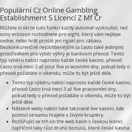
Populární Cz Online Gambling
Establishment S Licencí Z Mf Čr
Můžete si skrze tuto funkci každý automat vyzkoušet, než
sony ericsson rozhodnete pro eight, který vám nejlépe
sedne, nebo hrát prostě jen ngakl pro zábavu.
Bezkonkurenčně nejoblíbenějším (a často také jediným)
prostředkem pro výběr výhry je bankovní převod. Tento
typ výběru nabízí naprosto každé české kasino, převod
často trvá mezi 3 až your five pracovními dny, pokud tedy o
převod požádáte o víkendu, může to být ještě déle.
Tento typ výběru nabízí naprosto každé české kasino,
převod často trvá mezi 3 až five pracovními dny,
pokud tedy o převod požádáte o víkendu, může to být
ještě déle.
Některé weby nabízí také takzvané live kasino, kde
pomocí streamu hrajete s živými krupiéry.
Rozšiřující se trh on the web kasin s českou licencí
zapříčinil taky růst druhů bonusů, které české kasina