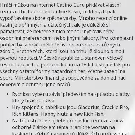
Hráči můžou na internet Casino Guru přidávat vlastní
recenze the hodnocení online kasin, ze kterých pak
vypočítáváme skóre zpětné vazby. Mnoho recenzí online
kasin je upřímných a užitečných, ale je důležité si
pamatovat, že některé z nich mohou být ovlivněny
osobními preferencemi nebo jinými faktory. Pro komplexní
pohled by si hráči měli přečíst recenze unces různých
zdrojů, včetně těch, které jsou na trhu již dlouho a mají
pevnou reputaci. V České republice u stanoven věkový
restrict pro vstup perform kasin na 18 let a stejně tak pro
všechny ostatní formy hazardních her, včetně sázení na
sport. Ministerstvo financí je zodpovědné za dohled nad
odvětvím a ochranu jeho hráčů.
Rychlost výběru závisí především na způsobu platby,
který hráč používá.
Hry spojené s nabídkou jsou Gladorius, Crackle Fire,
Rich Kittens, Happy Nuts a new Rich Fish.
Na této stránce najdete přehledné recenze a new
odborné články em téma hraní the woman na
kasinech, včetně parametrů důležitých professional