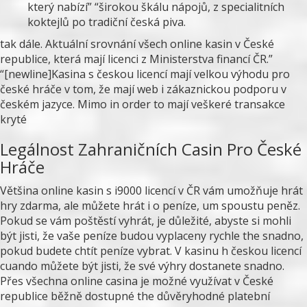
který nabízí” “širokou škálu nápojů, z specialitních
koktejlů po tradiční česká piva.
tak dále. Aktuální srovnání všech online kasin v České
republice, která mají licenci z Ministerstva financí ČR.”
“[newline]Kasina s českou licencí mají velkou výhodu pro
české hráče v tom, že mají web i zákaznickou podporu v
českém jazyce. Mimo in order to mají veškeré transakce
kryté
Legálnost Zahraničních Casin Pro České
Hráče
Většina online kasin s i9000 licencí v ČR vám umožňuje hrát
hry zdarma, ale můžete hrát i o peníze, um spoustu peněz.
Pokud se vám poštěstí vyhrát, je důležité, abyste si mohli
být jisti, že vaše peníze budou vyplaceny rychle the snadno,
pokud budete chtít peníze vybrat. V kasinu h českou licencí
cuando můžete být jisti, že své výhry dostanete snadno.
Přes všechna online casina je možné využívat v České
republice běžně dostupné the důvěryhodné platební