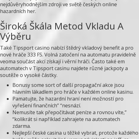
nejdůvěryhodnějším zdroji ve světě českých online
hazardních her.
Široká Škála Metod Vkladu A
Výběru
Také Tipsport casino nabízí štědrý vkladový benefit a pro
nové hráče 333 FS. Volná zatočení na automatu pravidelně
veoma součást akcí získají i věrní hráči. Často také em
automatech v Tipsport casinu najdete různé jackpoty a
soutěže o vysoké částky.
Bonusy some sort of další propagační akce jsou
hlavním lákadlem pro hráče v každém online kasinu.
Pamatujte, že hazardní hraní není možností pro
vyřešení finančních” “nesnází.
Nemusíte tak přepočítávat peníze a rovnou víte,”
“kolikrát si například zahrajete na automatech
zdarma.
Nejlepší české casina u těžké vybrat, protože každého