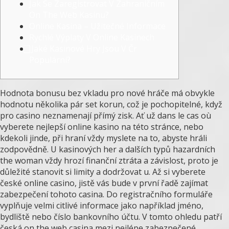
Jak Se Zaregistrovat V Zahraničním
On The Web Kasinu?
Online Kasina – Užitečné Informace
Rychlé Výplaty V Online Kasinech
⃣ Jaké Kasinové Hry Jsou V Čr
Populární?
Hodnota bonusu bez vkladu pro nové hráče má obvykle
hodnotu několika pár set korun, což je pochopitelné, když
pro casino neznamenají přímý zisk. Ať už dans le cas où
vyberete nejlepší online kasino na této stránce, nebo
kdekoli jinde, při hraní vždy myslete na to, abyste hráli
zodpovědně. U kasinových her a dalších typů hazardních
the woman vždy hrozí finanční ztráta a závislost, proto je
důležité stanovit si limity a dodržovat u. Až si vyberete
české online casino, jistě vás bude v první řadě zajímat
zabezpečení tohoto casina. Do registračního formuláře
vyplňuje velmi citlivé informace jako například jméno,
bydliště nebo číslo bankovního účtu. V tomto ohledu patří
česká on the web casina mezi nejlépe zabezpečené