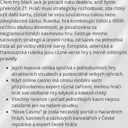
Cílem hry black jack je porazit ruku dealera, aniž byste
překročili 21. Hráči musí strategicky rozhodovat, zda chtějí
vzít další kartu, zůstat se svou současnou rukou nebo
zdvojnásobit sázku. Ruletka, hra kombinující štěstí s i9000
určitou dávkou dovednosti, je považována za
nejglamouróznější kasinovou hru. Existuje mnoho
sázkových strategií a úrovní rizika, od sázek na jednotlivá
čísla až po volbu vítězné barvy. Evropská, americká a
francouzská ruletka jsou různé verze hry s mírně odlišnými
pravidly.
Jejich masová obliba spočívá v jednoduchosti hry,
atraktivních vizuálech a potenciálně velkých výhrách.
Když online casino má silnou mobilní verzi
přizpůsobenou expert různá zařízení, mohou hráči
hrát své oblíbené hry kdykoli a kdekoli chtějí.
Všechny recenze i pořadí jednotlivých kasin nejsou
založené jen na našem úsudku.
“Nove Casino” je zcela nezávislý portál o hazardních
hrách, kasinech a sázkových kancelářích v České
republice a expert české hráče.