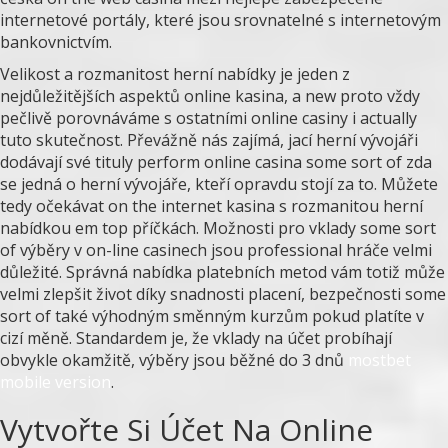
internetové portály, které jsou srovnatelné s internetovým
bankovnictvím.
Velikost a rozmanitost herní nabídky je jeden z
nejdůležitějších aspektů online kasina, a new proto vždy
pečlivě porovnáváme s ostatními online casiny i actually
tuto skutečnost. Převážně nás zajímá, jací herní vývojáři
dodávají své tituly perform online casina some sort of zda
se jedná o herní vývojáře, kteří opravdu stojí za to. Můžete
tedy očekávat on the internet kasina s rozmanitou herní
nabídkou em top příčkách. Možnosti pro vklady some sort
of výběry v on-line casinech jsou professional hráče velmi
důležité. Správná nabídka platebních metod vám totiž může
velmi zlepšit život díky snadnosti placení, bezpečnosti some
sort of také výhodným směnným kurzům pokud platíte v
cizí měně. Standardem je, že vklady na účet probíhají
obvykle okamžitě, výběry jsou běžné do 3 dnů
mostbet
mobile version
.
Vytvořte Si Účet Na Online