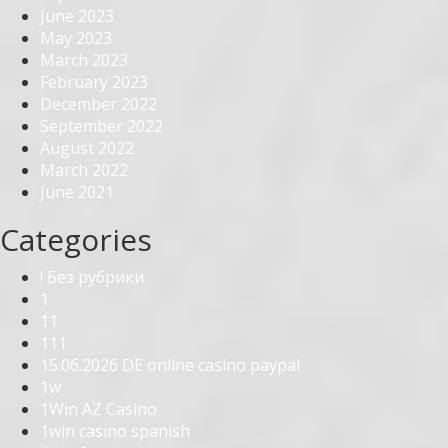
June 2023
May 2023
March 2023
February 2023
December 2022
September 2022
August 2022
March 2022
June 2021
Categories
! Без рубрики
1
11
111
15.06.2026 DE online casino paypal
1w
1Win AZ Casino
1win casino spanish