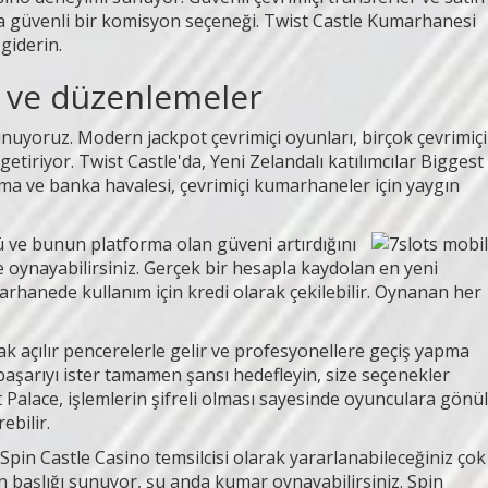
aha güvenli bir komisyon seçeneği. Twist Castle Kumarhanesi
giderin.
r ve düzenlemeler
 sunuyoruz. Modern jackpot çevrimiçi oyunları, birçok çevrimiçi
iriyor. Twist Castle'da, Yeni Zelandalı katılımcılar Biggest
alma ve banka havalesi, çevrimiçi kumarhaneler için yaygın
ü ve bunun platforma olan güveni artırdığını
e oynayabilirsiniz. Gerçek bir hesapla kaydolan en yeni
arhanede kullanım için kredi olarak çekilebilir. Oynanan her
arak açılır pencerelerle gelir ve profesyonellere geçiş yapma
 başarıyı ister tamamen şansı hedefleyin, size seçenekler
 Palace, işlemlerin şifreli olması sayesinde oyunculara gönül
ebilir.
in Castle Casino temsilcisi olarak yararlanabileceğiniz çok
n başlığı sunuyor, şu anda kumar oynayabilirsiniz. Spin