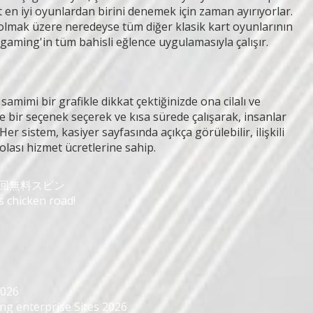
en iyi oyunlardan birini denemek için zaman ayırıyorlar.
olmak üzere neredeyse tüm diğer klasik kart oyunlarının
ogaming'in tüm bahisli eğlence uygulamasıyla çalışır.
amimi bir grafikle dikkat çektiğinizde ona cilalı ve
 bir seçenek seçerek ve kısa sürede çalışarak, insanlar
r sistem, kasiyer sayfasında açıkça görülebilir, ilişkili
n olası hizmet ücretlerine sahip.
0回無料スピン
s chicken road!
2026
ng enterprise Sites 2026