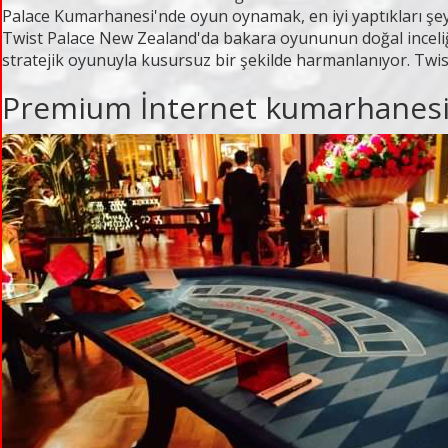
Palace Kumarhanesi'nde oyun oynamak, en iyi yaptıkları şey
Twist Palace New Zealand'da bakara oyununun doğal inceliği
stratejik oyunuyla kusursuz bir şekilde harmanlanıyor. Twist
Premium İnternet kumarhanes
Post
navigation