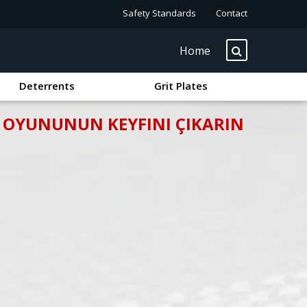
Safety Standards
Contact
Home
Deterrents
Grit Plates
R OYUNUNUN KEYFINI ÇIKARIN