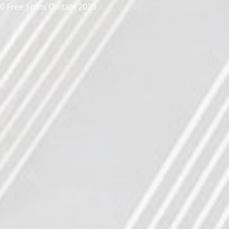
00 Free Spins Omtale 2026