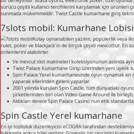
bir deneyimdir. Masa oyunu, elektronik poker, özel oyunlar,
sürücü çeşitli kullanıcı tercihlerini karşılamak için ürünleri 
sunmada mükemmeldir. Twist Castle kumarhane giriş teknikle
7slots mobil: Kumarhane Lobisin
Kolay oynanabilen yazılım, popülerlik veya ikr
rulet, poker ve blackjack'in de birçok çeşidi mevcuttur. En 
önlemlerini alabilirler.
Ve mevcut slot makineleri koleksiyonunun aslında ayn
Twist Palace Kumarhane Girişi üzerinden yeni üyelik k
Spin Palace Yerel kumarhanesinde oyun oynamak en iyi
yaparak ellerinden geleni yaparlar.
2001 yılında kurulan Spin Castle, tüm dünyadaki oyun
şirketlerinden biri olan Video Game Around ile birleşti.
Aldıkları derece Sрin Раlасe Саsinо'nun etik standartlar
Spin Castle Yerel kumarhane
En iyi topluluk düzenleyicisi eCOGRA tarafından destekleniyoru
hakkında açıkça bilgi veriyor. Güvenilir bir çevrimiçi kumarh