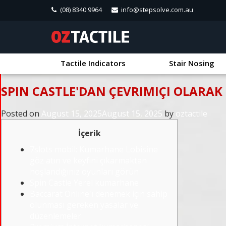
(08) 8340 9964
info@stepsolve.com.au
Tactile Indicators
Stair Nosing
SPIN CASTLE'DAN ÇEVRIMIÇI OLARA
Posted on
August 15, 2025
August 15, 2025
by
oztactile
İçerik
7slots mobil: Kumarhane Lobisine
göz atın ve keyfini çıkarmaktan
hoşlandığınız oyunları görün
Spin Castle Yerel kumarhane
Baccarat Online'ı denemek için sahip
olunması gereken yasalar ve
düzenlemeler