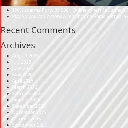
100% zdarma Porty 39 000+ Online výherní automaty 
Play So you can Victory: A real income Game Software
Recent Comments
Archives
August 2026
July 2026
June 2026
May 2026
April 2026
March 2026
February 2026
January 2026
December 2025
November 2025
October 2025
September 2025