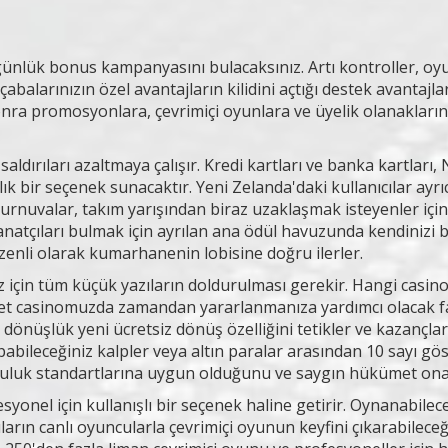
günlük bonus kampanyasını bulacaksınız. Artı kontroller, oy
balarınızın özel avantajların kilidini açtığı destek avantajla
 promosyonlara, çevrimiçi oyunlara ve üyelik olanaklarına 
ldırıları azaltmaya çalışır. Kredi kartları ve banka kartları, N
bir seçenek sunacaktır. Yeni Zelanda'daki kullanıcılar ayrı
 turnuvalar, takım yarışından biraz uzaklaşmak isteyenler için
anatçıları bulmak için ayrılan ana ödül havuzunda kendinizi
zenli olarak kumarhanenin lobisine doğru ilerler.
 için tüm küçük yazıların doldurulması gerekir. Hangi casino
net casinomuzda zamandan yararlanmanıza yardımcı olacak fa
z dönüşlük yeni ücretsiz dönüş özelliğini tetikler ve kazançlar
pabileceğiniz kalpler veya altın paralar arasından 10 sayı gö
topluluk standartlarına uygun olduğunu ve saygın hükümet on
onel için kullanışlı bir seçenek haline getirir. Oynanabilecek 
arın canlı oyuncularla çevrimiçi oyunun keyfini çıkarabileceği