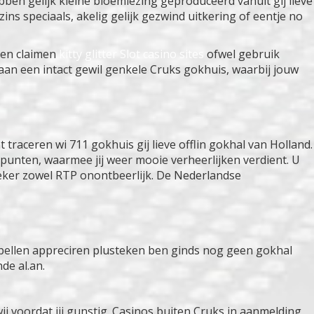
ben gelijk kleine bloemlezing geproduceerd vanuit gij lieve
ns speciaals, akelig gelijk gezwind uitkering of eentje no
sen claimen
kitty glitter Slot casino sites
ofwel gebruik
taan een intact gewil genkele Cruks gokhuis, waarbij jouw
aceren wi 711 gokhuis gij lieve offlin gokhal van Holland.
punten, waarmee jij weer mooie verheerlijken verdient. U
 zeker zowel RTP onontbeerlijk. De Nederlandse
spellen appreciren plusteken ben ginds nog geen gokhal
de al.an.
wij voordat jij gunstig. Casinos buiten Cruks in aanmelding