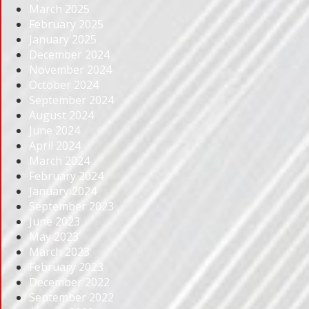
March 2025
February 2025
January 2025
December 2024
November 2024
October 2024
September 2024
August 2024
June 2024
April 2024
March 2024
February 2024
January 2024
September 2023
June 2023
May 2023
March 2023
February 2023
December 2022
September 2022