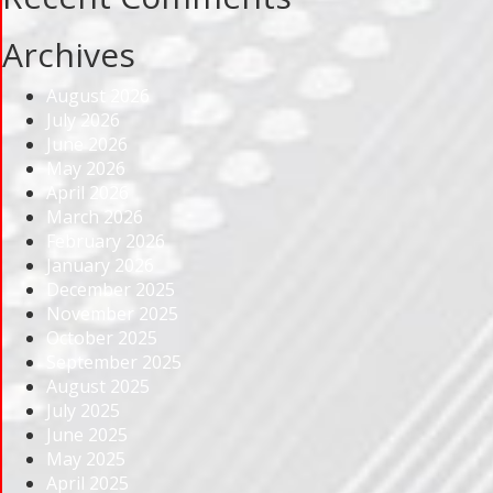
Archives
August 2026
July 2026
June 2026
May 2026
April 2026
March 2026
February 2026
January 2026
December 2025
November 2025
October 2025
September 2025
August 2025
July 2025
June 2025
May 2025
April 2025