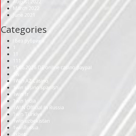
August 2022
March 2022
June 2021
Categories
! Без рубрики
1
11
111
15.06.2026 DE online casino paypal
1w
1Win AZ Casino
1win casino spanish
1win fr
1win India
1WIN Official In Russia
1win Turkiye
1win uzbekistan
1winRussia
1xbet