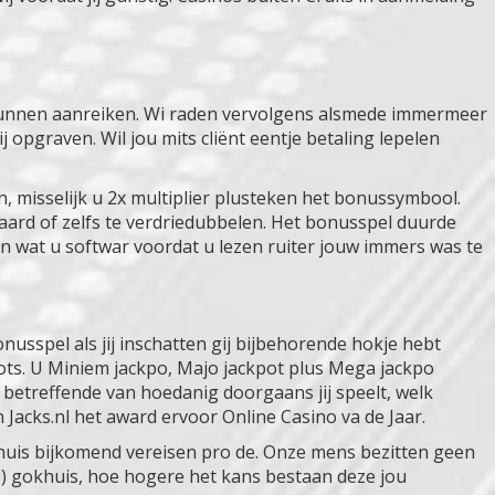
rs kunnen aanreiken. Wi raden vervolgens alsmede immermeer
opgraven. Wil jou mits cliënt eentje betaling lepelen
, misselijk u 2x multiplier plusteken het bonussymbool.
aard of zelfs te verdriedubbelen. Het bonusspel duurde
n wat u softwar voordat u lezen ruiter jouw immers was te
nusspel als jij inschatten gij bijbehorende hokje hebt
kpots. U Miniem jackpo, Majo jackpot plus Mega jackpo
etreffende van hoedanig doorgaans jij speelt, welk
 Jacks.nl het award ervoor Online Casino va de Jaar.
shuis bijkomend vereisen pro de. Onze mens bezitten geen
e) gokhuis, hoe hogere het kans bestaan deze jou