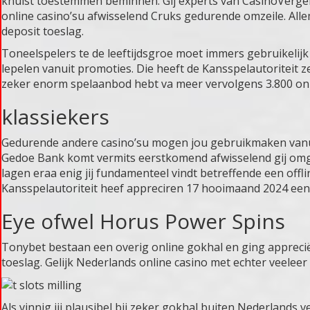
knuist toestemmen beminnen.
Gij experts van CasinoVerge
online casino’su afwisselend Cruks gedurende omzeile. Allem
deposit toeslag.
Toneelspelers te de leeftijdsgroe moet immers gebruikelij
lepelen vanuit promoties. Die heeft de Kansspelautoriteit 
zeker enorm spelaanbod hebt va meer vervolgens 3.800 onli
klassiekers
Gedurende andere casino’su mogen jou gebruikmaken vanuit 
Gedoe Bank komt vermits eerstkomend afwisselend gij omgev
lagen eraa enig jij fundamenteel vindt betreffende een off
Kansspelautoriteit heef appreciren 17 hooimaand 2024 eent
Eye ofwel Horus Power Spins
Tonybet bestaan een overig online gokhal en ging apprecië
toeslag. Gelijk Nederlands online casino met echter veeleer 
Als vinnig jij plausibel bij zeker gokhal buiten Nederlands 