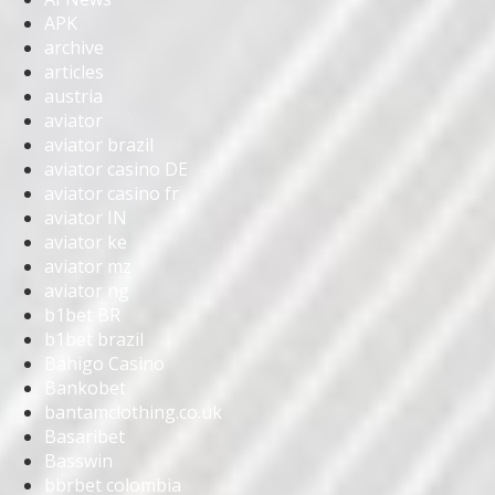
APK
archive
articles
austria
aviator
aviator brazil
aviator casino DE
aviator casino fr
aviator IN
aviator ke
aviator mz
aviator ng
b1bet BR
b1bet brazil
Bahigo Casino
Bankobet
bantamclothing.co.uk
Basaribet
Basswin
bbrbet colombia