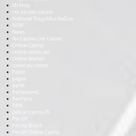
MrSloty
mx-bbrbet-casino
National Παιχνίδια Καζίνο
NEW
News
Nv Casino Live Casino
Online Casino
online casino au
Online Wetten
ozwin au casino
Pablic
pages
part6
Partenaires
Partners
PBN
pelican casino PL
Pin UP
Pin Up Brazil
Pin UP Online Casino