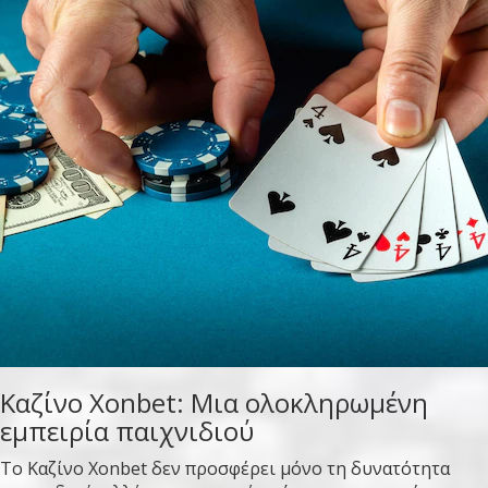
Καζίνο Xonbet: Μια ολοκληρωμένη
εμπειρία παιχνιδιού
Το Καζίνο Xonbet δεν προσφέρει μόνο τη δυνατότητα