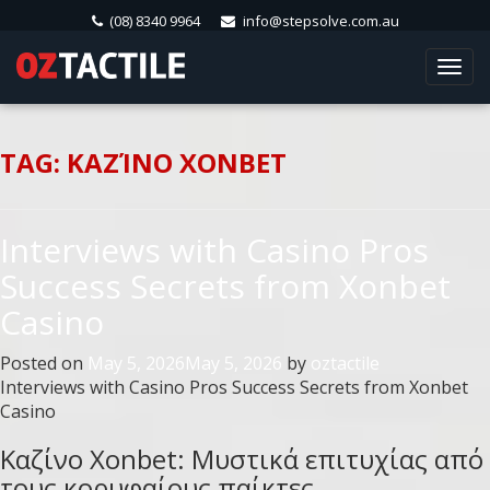
(08) 8340 9964
info@stepsolve.com.au
Togg
navi
TAG:
ΚΑΖΊΝΟ XONBET
Interviews with Casino Pros
Success Secrets from Xonbet
Casino
Posted on
May 5, 2026
May 5, 2026
by
oztactile
Interviews with Casino Pros Success Secrets from Xonbet
Casino
Καζίνο Xonbet: Μυστικά επιτυχίας από
τους κορυφαίους παίκτες