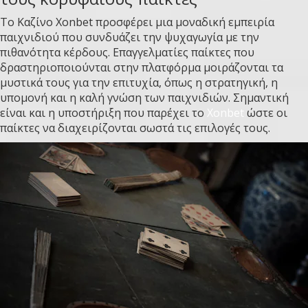
Το Καζίνο Xonbet προσφέρει μια μοναδική εμπειρία
παιχνιδιού που συνδυάζει την ψυχαγωγία με την
πιθανότητα κέρδους. Επαγγελματίες παίκτες που
δραστηριοποιούνται στην πλατφόρμα μοιράζονται τα
μυστικά τους για την επιτυχία, όπως η στρατηγική, η
υπομονή και η καλή γνώση των παιχνιδιών. Σημαντική
είναι και η υποστήριξη που παρέχει το
Xonbet
ώστε οι
παίκτες να διαχειρίζονται σωστά τις επιλογές τους.