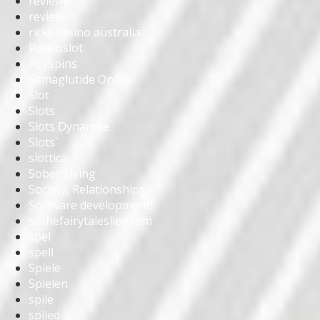
reviewer
reviews
ricky casino australia
Rodeoslot
Royspins
Semaglutide Online
Slot
Slots
Slots Dynamite
Slots`
slottica
Sober Living
Society, Relationships
Software development
sothefairytaleslied.com
spel
spell
Spiele
Spielen
spile
spiled