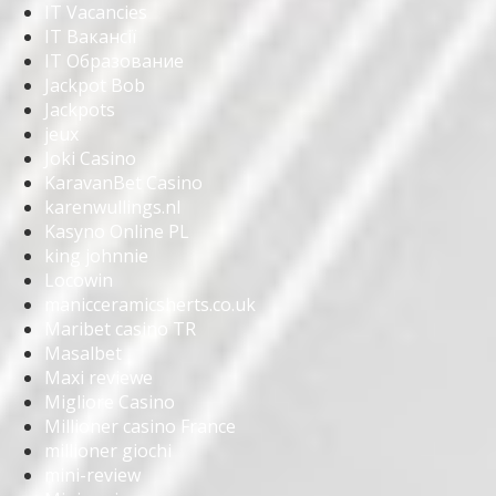
IT Vacancies
IT Вакансії
IT Образование
Jackpot Bob
Jackpots
jeux
Joki Casino
KaravanBet Casino
karenwullings.nl
Kasyno Online PL
king johnnie
Locowin
manicceramicsherts.co.uk
Maribet casino TR
Masalbet
Maxi reviewe
Migliore Casino
Millioner casino France
millioner giochi
mini-review