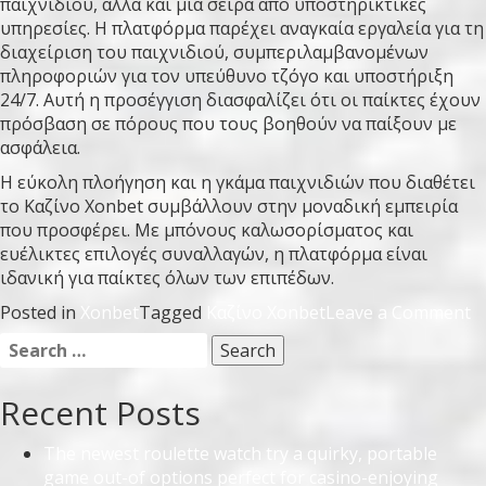
παιχνιδιού, αλλά και μια σειρά από υποστηρικτικές
υπηρεσίες. Η πλατφόρμα παρέχει αναγκαία εργαλεία για τη
διαχείριση του παιχνιδιού, συμπεριλαμβανομένων
πληροφοριών για τον υπεύθυνο τζόγο και υποστήριξη
24/7. Αυτή η προσέγγιση διασφαλίζει ότι οι παίκτες έχουν
πρόσβαση σε πόρους που τους βοηθούν να παίξουν με
ασφάλεια.
Η εύκολη πλοήγηση και η γκάμα παιχνιδιών που διαθέτει
το Καζίνο Xonbet συμβάλλουν στην μοναδική εμπειρία
που προσφέρει. Με μπόνους καλωσορίσματος και
ευέλικτες επιλογές συναλλαγών, η πλατφόρμα είναι
ιδανική για παίκτες όλων των επιπέδων.
o
Posted in
Xonbet
Tagged
Καζίνο Xonbet
Leave a Comment
Search
I
for:
w
C
Recent Posts
P
S
The newest roulette watch try a quirky, portable
S
game out-of options perfect for casino-enjoying
f