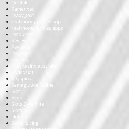
Qizilbilet
Ramenbet
ready_text
real money pokies app
real money pokies apps
resources
Review
Reviewe
reviewer
reviews
ricky casino australia
Rodeoslot
Royspins
Semaglutide Online
Slot
Slots
Slots Dynamite
Slots`
slottica
Sober Living