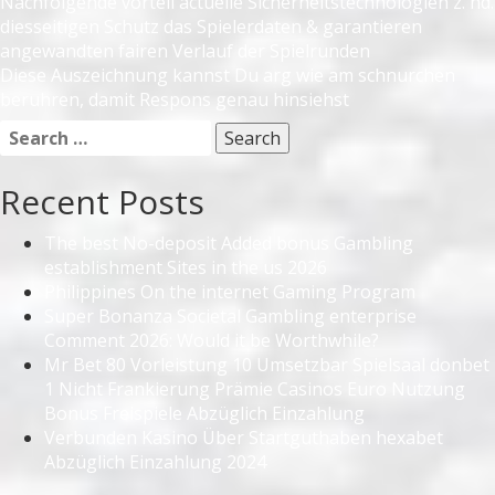
Post
Nachfolgende vorteil actuelle Sicherheitstechnologien z. hd.
diesseitigen Schutz das Spielerdaten & garantieren
navigation
angewandten fairen Verlauf der Spielrunden
Diese Auszeichnung kannst Du arg wie am schnurchen
beruhren, damit Respons genau hinsiehst
Search
for:
Recent Posts
The best No-deposit Added bonus Gambling
establishment Sites in the us 2026
Philippines On the internet Gaming Program
Super Bonanza Societal Gambling enterprise
Comment 2026: Would it be Worthwhile?
Mr Bet 80 Vorleistung 10 Umsetzbar Spielsaal donbet
1 Nicht Frankierung Prämie Casinos Euro Nutzung
Bonus Freispiele Abzüglich Einzahlung
Verbunden Kasino Über Startguthaben hexabet
Abzüglich Einzahlung 2024