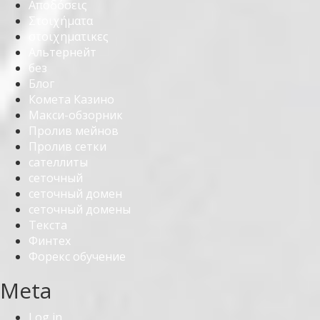
Αποδόσεις
Στοιχήματα
στοιχηματικες
Альтернейт
без
Блог
Комета Казино
Макси-обзорник
Пролив мейнов
Пролив сетки
сателлиты
сеточный
сеточный домен
сеточный домены
Текста
Финтех
Форекс обучение
Meta
Log in