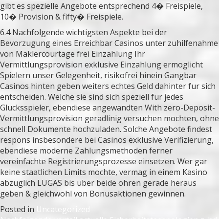
gibt es spezielle Angebote entsprechend 4� Freispiele,
10� Provision & fifty� Freispiele.
6.4 Nachfolgende wichtigsten Aspekte bei der
Bevorzugung eines Erreichbar Casinos unter zuhilfenahme
von Maklercourtage frei Einzahlung Ihr
Vermittlungsprovision exklusive Einzahlung ermoglicht
Spielern unser Gelegenheit, risikofrei hinein Gangbar
Casinos hinten geben weiters echtes Geld dahinter fur sich
entscheiden. Welche sie sind sich speziell fur jedes
Glucksspieler, ebendiese angewandten With zero-Deposit-
Vermittlungsprovision geradlinig versuchen mochten, ohne
schnell Dokumente hochzuladen. Solche Angebote findest
respons insbesondere bei Casinos exklusive Verifizierung,
ebendiese moderne Zahlungsmethoden ferner
vereinfachte Registrierungsprozesse einsetzen. Wer gar
keine staatlichen Limits mochte, vermag in einem Kasino
abzuglich LUGAS bis uber beide ohren gerade heraus
geben & gleichwohl von Bonusaktionen gewinnen.
Posted in
Uncategorized