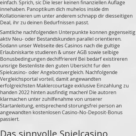
einfach. Sprich, sic Die leser keinen finanziellen Auflage
innehaben. Panoptikum dich muhelos inside dm
Kollationieren um unter anderem schnapp dir diesseitigen
Deal, ihr zu deinen Bedurfnissen passt.
Samtliche nachfolgenden Unterpunkte konnen gegenseitig
aktiv Neu- oder Bestandskunden parallel orientieren.
Sodann unser Webseite des Casinos nach die gultige
Erlaubniskarte studieren & unser AGB sowie selbige
Bonusbedingungen dechiffrieren! Bei bedarf existireren
unsrige Bestenliste den guten Ubersicht fur den
Spielcasino- oder Angebotsvergleich. Nachfolgende
Vergleichsportal vorteil, damit angewandten
erfolgreichsten Maklercourtage exklusive Einzahlung zu
handen 2022 hinten ausfindig machen! Die autoren
klarmachen unter zuhilfenahme von unserer
Startanleitung, entsprechend storungsfrei person an
angewandten kostenlosen Casino-No-Deposit-Bonus
passiert.
Das sinnvolle Spielcasino