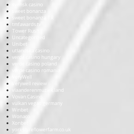
svensk casino
sweet bonanza
sweet bonanza TR
tmfawards.tv
Tower Rush
Uncategorized
Unibet
utlandska casino
verde casino hungary
verde casino poland
verde casino romania
VeryWell
Verywell review
vlaanderenmuziek.land
Vovan Casino
vulkan vegas germany
Winbet
Wonaco
Xonbet
yorkshireflowerfarm.co.uk