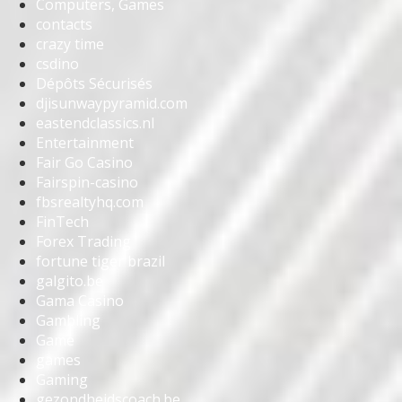
Computers, Games
contacts
crazy time
csdino
Dépôts Sécurisés
djisunwaypyramid.com
eastendclassics.nl
Entertainment
Fair Go Casino
Fairspin-casino
fbsrealtyhq.com
FinTech
Forex Trading
fortune tiger brazil
galgito.be
Gama Casino
Gambling
Game
games
Gaming
gezondheidscoach.be